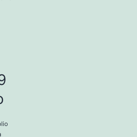
9
o
lio
a