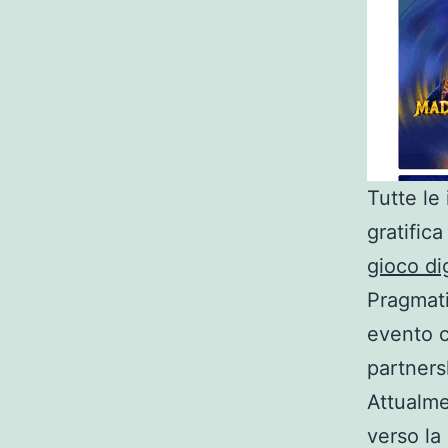
Tutte le
gratific
gioco di
Pragmati
evento c
partners
Attualme
verso la