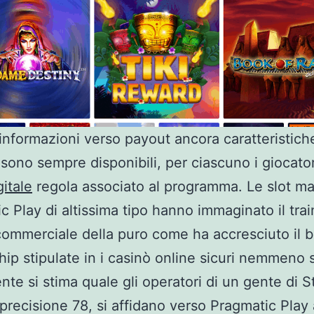
 informazioni verso payout ancora caratteristich
a sono sempre disponibili, per ciascuno i giocator
gitale
regola associato al programma. Le slot m
c Play di altissima tipo hanno immaginato il trai
ommerciale della puro come ha accresciuto il b
hip stipulate in i casinò online sicuri nemmeno 
nte si stima quale gli operatori di un gente di St
 precisione 78, si affidano verso Pragmatic Play 