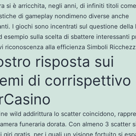
ra si è arricchita, negli anni, di infiniti titoli co
istiche di gameplay nondimeno diverse anche
nti. I giochi sono incentrati sul questione della l
 esempio sulla scelta di sbattere interessanti 
vi riconoscenza alla efficienza Simboli Ricchezz
nostro risposta sui
temi di corrispettivo 
rCasino
ine wild addirittura lo scatter coincidono, rappr
amera funeraria dorata. Con almeno 3 scatter s
i giri gratis, per i quali un visione fortuito si es