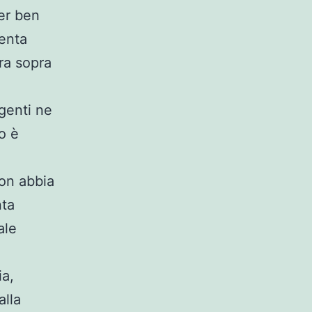
per ben
senta
ra sopra
ngenti ne
o è
on abbia
nta
ale
ia,
alla