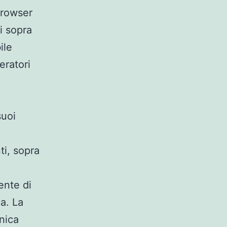
 browser
i sopra
ile
eratori
suoi
i, sopra
ente di
ca. La
nica