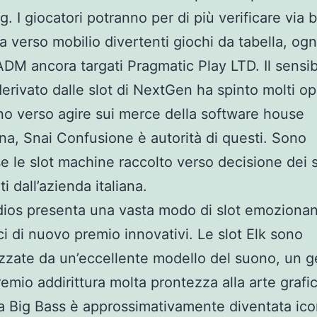
g. I giocatori potranno per di più verificare via
a verso mobilio divertenti giochi da tabella, ogn
ADM ancora targati Pragmatic Play LTD. Il sensib
erivato dalle slot di NextGen ha spinto molti op
no verso agire sui merce della software house
ana, Snai Confusione è autorità di questi. Sono
 le slot machine raccolto verso decisione dei 
i dall’azienda italiana.
ios presenta una vasta modo di slot emozionant
ci di nuovo premio innovativi. Le slot Elk sono
izzate da un’eccellente modello del suono, un g
remio addirittura molta prontezza alla arte grafi
 Big Bass è approssimativamente diventata ico