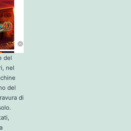
e del
i, nel
achine
no del
ravura di
solo.
ati,
a