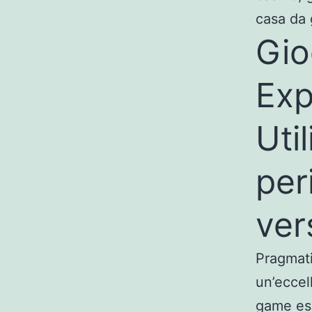
casa da 
Gio
Exp
Uti
per
ver
Pragmati
un’eccell
game esi