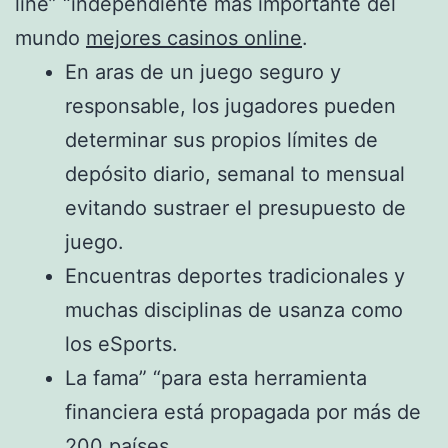
line” “independiente más importante del
mundo
mejores casinos online
.
En aras de un juego seguro y
responsable, los jugadores pueden
determinar sus propios límites de
depósito diario, semanal to mensual
evitando sustraer el presupuesto de
juego.
Encuentras deportes tradicionales y
muchas disciplinas de usanza como
los eSports.
La fama” “para esta herramienta
financiera está propagada por más de
200 países.