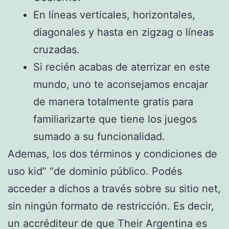
En líneas verticales, horizontales,
diagonales y hasta en zigzag o líneas
cruzadas.
Si recién acabas de aterrizar en este
mundo, uno te aconsejamos encajar
de manera totalmente gratis para
familiarizarte que tiene los juegos
sumado a su funcionalidad.
Ademas, los dos términos y condiciones de
uso kid” “de dominio público. Podés
acceder a dichos a través sobre su sitio net,
sin ningún formato de restricción. Es decir,
un accréditeur de que Their Argentina es