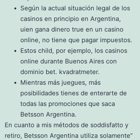
Según la actual situación legal de los
casinos en principio en Argentina,
uien gana dinero true en un casino
online, no tiene que pagar impuestos.
Estos child, por ejemplo, los casinos
online durante Buenos Aires con
dominio bet. kvadratmeter.
Mientras más juegues, más
posibilidades tienes de enterarte de
todas las promociones que saca
Betsson Argentina.
En cuanto a mis métodos de soddisfatto y
retiro, Betsson Argentina utiliza solamente”