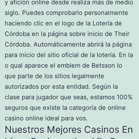
y afición online desde realiza más de medio
siglo. Puedes comprobarlo personalmente
haciendo clic en el logo de la Lotería de
Córdoba en la página sobre inicio de Their
Córdoba. Automáticamente abrirá la página
para inicio del sitio oficial de la lotería. En la
o qual aparece el emblem de Betsson lo
que parte de los sitios legalmente
autorizados por esta entidad. Según la
clase para jugador que seas, estamos 100%
seguros que existe la categoría de online
casino online ideal para vos.
Nuestros Mejores Casinos En