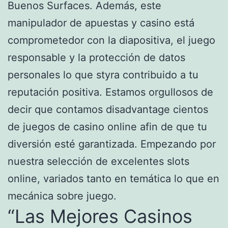
Buenos Surfaces. Además, este
manipulador de apuestas y casino está
comprometedor con la diapositiva, el juego
responsable y la protección de datos
personales lo que styra contribuido a tu
reputación positiva. Estamos orgullosos de
decir que contamos disadvantage cientos
de juegos de casino online afin de que tu
diversión esté garantizada. Empezando por
nuestra selección de excelentes slots
online, variados tanto en temática lo que en
mecánica sobre juego.
“Las Mejores Casinos