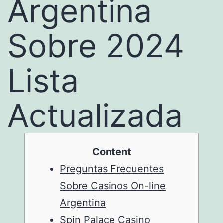
Argentina
Sobre 2024
Lista
Actualizada
Content
Preguntas Frecuentes
Sobre Casinos On-line
Argentina
Spin Palace Casino