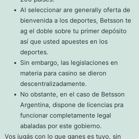
Al seleccionar are generally oferta de
bienvenida a los deportes, Betsson te
ag el doble sobre tu primer depósito
así que usted apuestes en los
deportes.
Sin embargo, las legislaciones en
materia para casino se dieron
descentralizadamente.
No obstante, en el caso de Betsson
Argentina, dispone de licencias pra
funcionar completamente legal
abaladas por este gobierno.
Vos jugás con lo que ganes es tuyo, sin