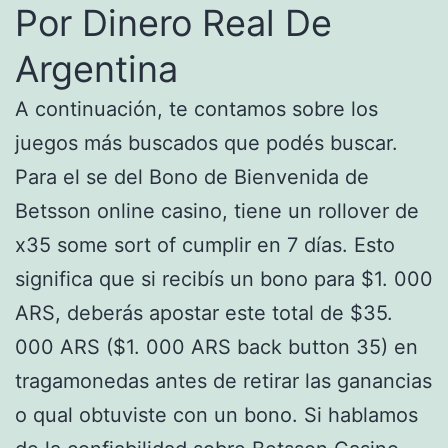
Por Dinero Real De
Argentina
A continuación, te contamos sobre los
juegos más buscados que podés buscar.
Para el se del Bono de Bienvenida de
Betsson online casino, tiene un rollover de
x35 some sort of cumplir en 7 días. Esto
significa que si recibís un bono para $1. 000
ARS, deberás apostar este total de $35.
000 ARS ($1. 000 ARS back button 35) en
tragamonedas antes de retirar las ganancias
o qual obtuviste con un bono. Si hablamos