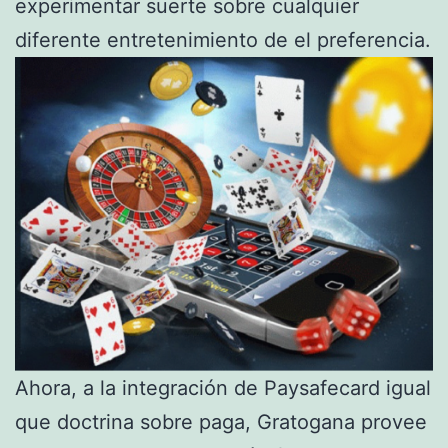
experimentar suerte sobre cualquier
diferente entretenimiento de el preferencia.
Ahora, a la integración de Paysafecard igual
que doctrina sobre paga, Gratogana provee