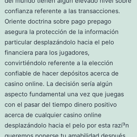
del mundo tienen algún elevado nivel sobre
confianza referente a las transacciones.
Oriente doctrina sobre pago prepago
asegura la protección de la información
particular desplazándolo hacia el pelo
financiera para los jugadores,
convirtiéndolo referente a la elección
confiable de hacer depósitos acerca de
casino online.
La decisión serí­a algún
aspecto fundamental una vez que juegas
con el pasar del tiempo dinero positivo
acerca de cualquier casino online
desplazándolo hacia el pelo por esta razí³n
queremos ponerse tu amabilidad después