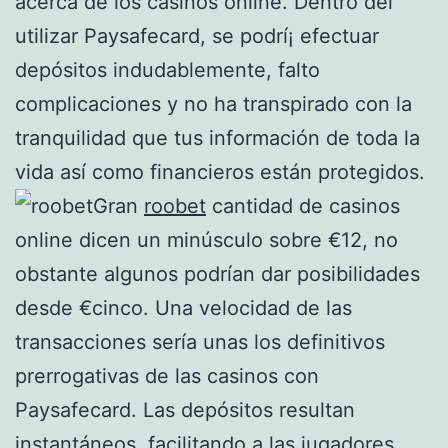
acerca de los casinos online. Dentro del
utilizar Paysafecard, se podrí¡ efectuar
depósitos indudablemente, falto
complicaciones y no ha transpirado con la
tranquilidad que tus información de toda la
vida así­ como financieros están protegidos.
Gran
roobet
cantidad de casinos
online dicen un minúsculo sobre €12, no
obstante algunos podrían dar posibilidades
desde €cinco. Una velocidad de las
transacciones serí­a unas los definitivos
prerrogativas de las casinos con
Paysafecard. Las depósitos resultan
instantáneos, facilitando a las jugadores