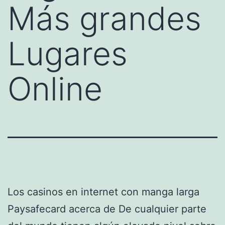
Más grandes
Lugares
Online
Los casinos en internet con manga larga
Paysafecard acerca de De cualquier parte