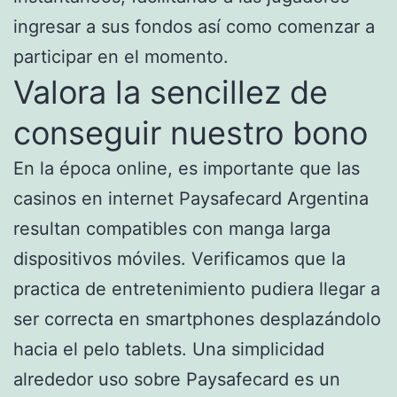
ingresar a sus fondos así­ como comenzar a
participar en el momento.
Valora la sencillez de
conseguir nuestro bono
En la época online, es importante que las
casinos en internet Paysafecard Argentina
resultan compatibles con manga larga
dispositivos móviles. Verificamos que la
practica de entretenimiento pudiera llegar a
ser correcta en smartphones desplazándolo
hacia el pelo tablets. Una simplicidad
alrededor uso sobre Paysafecard es un