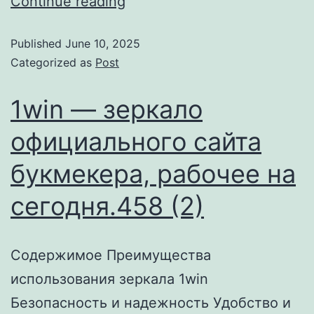
Continue reading
Published
June 10, 2025
Categorized as
Post
1win — зеркало
официального сайта
букмекера, рабочее на
сегодня.458 (2)
Содержимое Преимущества
использования зеркала 1win
Безопасность и надежность Удобство и