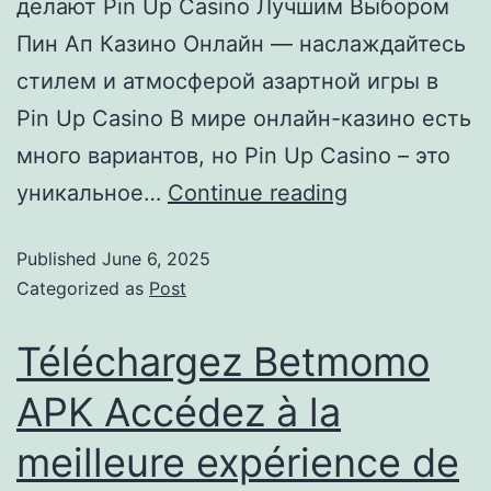
делают Pin Up Casino Лучшим Выбором
Пин Ап Казино Онлайн — наслаждайтесь
стилем и атмосферой азартной игры в
Pin Up Casino В мире онлайн-казино есть
много вариантов, но Pin Up Casino – это
уникальное…
Continue reading
Published
June 6, 2025
Categorized as
Post
Téléchargez Betmomo
APK Accédez à la
meilleure expérience de