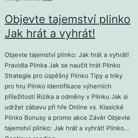
Objevte tajemství plinko
Jak hrát a vyhrát!
Objevte tajemství plinko: Jak hrát a vyhrát!
Pravidla Plinka Jak se naučit hrát Plinko
Strategie pro úspěšný Plinko Tipy a triky
pro hru Plinko Identifikace výherních
příležitostí Rizika a odměny v Plinku Jak si
udržet zábavu při hře Online vs. Klasické
Plinko Bonusy a promo akce Závěr Objevte
tajemství plinko: Jak hrát a vyhrát! Plinko…