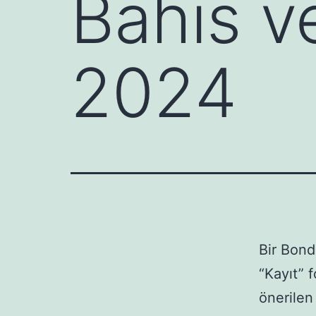
Bahis v
2024
Bir Bond
“Kayıt” 
önerilen