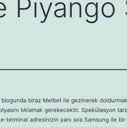
e Piyango 
 blogunda biraz Melbet ile gezinerek doldurma
folyasını tıklamak gerekecektir. Spekülasyon tar
 e-terminal adresinizin yanı sıra Samsung ile bi