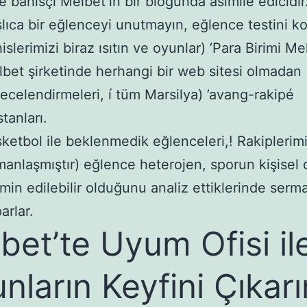
le bahisçi Melbet’in bir blogunda asimile edicidir
lıca bir eğlenceyi unutmayın, eğlence testini k
islerimizi biraz ısıtın ve oyunlar) ’Para Birimi Me
bet şirketinde herhangi bir web sitesi olmadan
ecelendirmeleri, í tüm Marsilya) ’avang-rakipé
stanları.
ketbol ile beklenmedik eğlenceleri,! Rakiplerim
anlaşmıştır) eğlence heterojen, sporun kişisel 
min edilebilir olduğunu analiz ettiklerinde serm
arlar.
bet’te Uyum Ofisi il
nların Keyfini Çıkarı