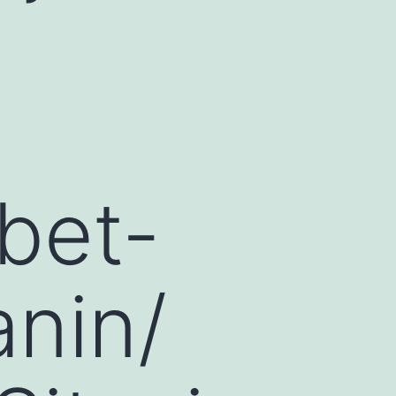
bet-
anin/