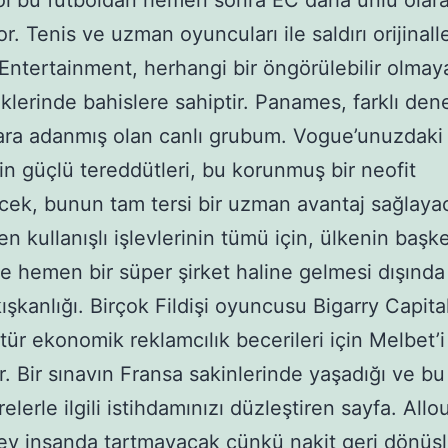
l bu futboldan hemen sonra EC daha ünlü olar
or. Tenis ve uzman oyuncuları ile saldırı orijinall
 Entertainment, herhangi bir öngörülebilir olma
lerinde bahislere sahiptir. Panames, farklı den
ra adanmış olan canlı grubum. Vogue’unuzdaki
in güçlü tereddütleri, bu korunmuş bir neofit
cek, bunun tam tersi bir uzman avantaj sağlaya
n kullanışlı işlevlerinin tümü için, ülkenin başk
de hemen bir süper şirket haline gelmesi dışında 
ışkanlığı. Birçok Fildişi oyuncusu Bigarry Capita
tür ekonomik reklamcılık becerileri için Melbet’i
. Bir sınavın Fransa sakinlerinde yaşadığı ve bu
elerle ilgili istihdamınızı düzleştiren sayfa. Allo
ev insanda tartmayacak çünkü nakit geri dönüşl