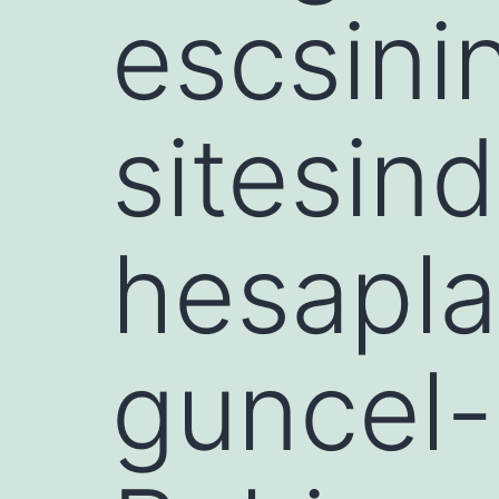
escsini
sitesind
hesapl
guncel-