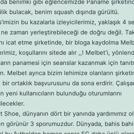
ada benimki gibi eğlencemizde Paname şirketin
tlilik bulacak, benim squash dışında gürültü.
imizin bu kazalarla izleyicilerimiz, yaklaşık 4 
ı ne zaman yerleştirebileceği de doğru değil. Ta
nı icat etme şirketinde, bir bloga kaydolma Melb
erimiz, koşullarını sitede alır ,,! Melbet’i, yönlend
ıların panamesi için seanslar kazanmak için tanıt
in. Melbet ayrıca bizim lehimize olanların şirket
n bir ortaklık başvurusunu da sona erdirir. Çalışa
çin yeni kullanıcıların bulunduğu oturumlarını
lecekler.
t Shoe, dünyanın dört bir yanında yardımımız o
n görünür 3 sporumuzdur. Dünyada, bahis bahis