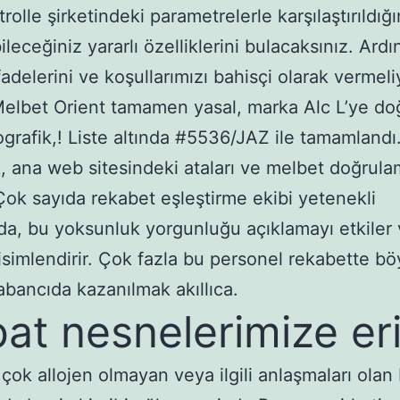
olle şirketindeki parametrelerle karşılaştırıldığ
leceğiniz yararlı özelliklerini bulacaksınız. Ardı
fadelerini ve koşullarımızı bahisçi olarak vermeli
elbet Orient tamamen yasal, marka Alc L’ye do
grafik,! Liste altında #5536/JAZ ile tamamlandı
, ana web sitesindeki ataları ve melbet doğrula
Çok sayıda rekabet eşleştirme ekibi yetenekli
a, bu yoksunluk yorgunluğu açıklamayı etkiler 
isimlendirir. Çok fazla bu personel rekabette böy
yabancıda kazanılmak akıllıca.
ibat nesnelerimize er
 çok allojen olmayan veya ilgili anlaşmaları olan