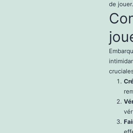
de jouer
Co
jou
Embarque
intimida
cruciale
Cré
rem
Vér
vér
Fai
eff