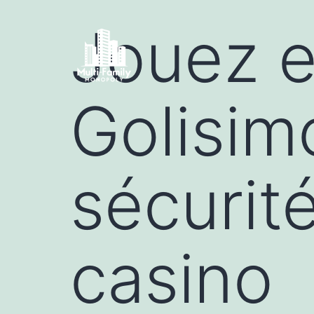
Jouez e
Golisimo
sécurit
casino