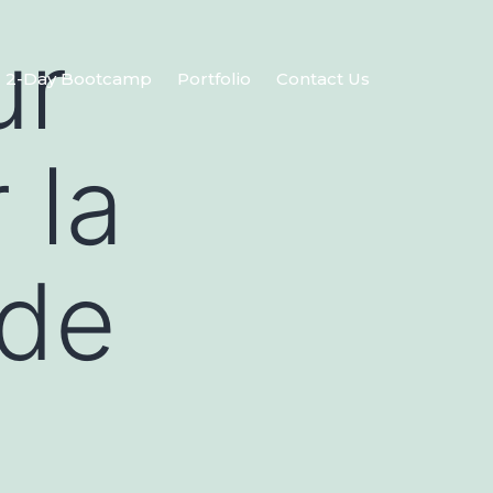
ur
2-Day Bootcamp
Portfolio
Contact Us
 la
 de