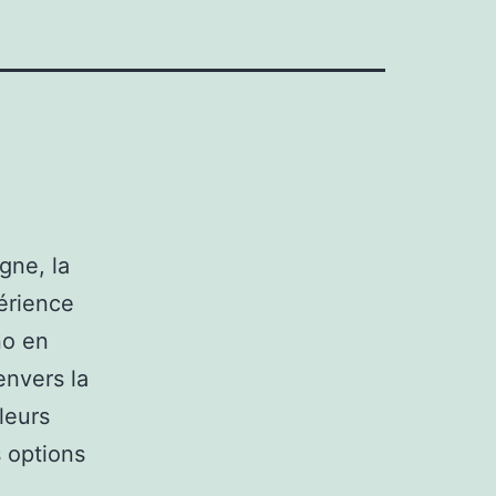
gne, la
érience
no en
envers la
leurs
s options