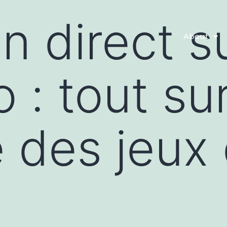
n direct s
About
 : tout sur
é des jeux