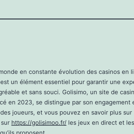
monde en constante évolution des casinos en li
 est un élément essentiel pour garantir une exp
gréable et sans souci. Golisimo, un site de casi
ncé en 2023, se distingue par son engagement 
 des joueurs, et vous pouvez en savoir plus sur 
 sur
https://golisimoo.fr/
les jeux en direct et le
 qu’ils proposent.