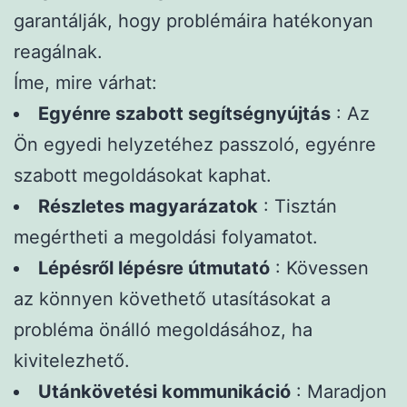
garantálják, hogy problémáira hatékonyan
reagálnak.
Íme, mire várhat:
Egyénre szabott segítségnyújtás
: Az
Ön egyedi helyzetéhez passzoló, egyénre
szabott megoldásokat kaphat.
Részletes magyarázatok
: Tisztán
megértheti a megoldási folyamatot.
Lépésről lépésre útmutató
: Kövessen
az könnyen követhető utasításokat a
probléma önálló megoldásához, ha
kivitelezhető.
Utánkövetési kommunikáció
: Maradjon