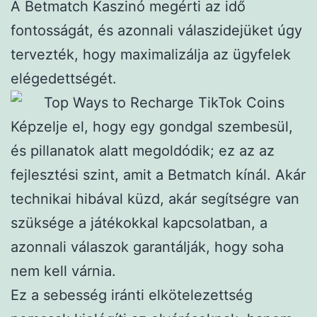
A Betmatch Kaszinó megérti az idő
fontosságát, és azonnali válaszidejüket úgy
tervezték, hogy maximalizálja az ügyfelek
elégedettségét.
Képzelje el, hogy egy gondgal szembesül,
és pillanatok alatt megoldódik; ez az az
fejlesztési szint, amit a Betmatch kínál. Akár
technikai hibával küzd, akár segítségre van
szüksége a játékokkal kapcsolatban, a
azonnali válaszok garantálják, hogy soha
nem kell várnia.
Ez a sebesség iránti elkötelezettség