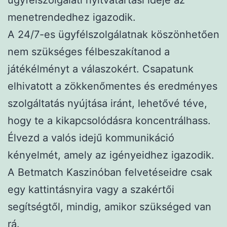
ügyfélszolgálati nyitvatartási ideje az
menetrendedhez igazodik.
A 24/7-es ügyfélszolgálatnak köszönhetően
nem szükséges félbeszakítanod a
játékélményt a válaszokért. Csapatunk
elhivatott a zökkenőmentes és eredményes
szolgáltatás nyújtása iránt, lehetővé téve,
hogy te a kikapcsolódásra koncentrálhass.
Élvezd a valós idejű kommunikáció
kényelmét, amely az igényeidhez igazodik.
A Betmatch Kaszinóban felvetéseidre csak
egy kattintásnyira vagy a szakértői
segítségtől, mindig, amikor szükséged van
rá.