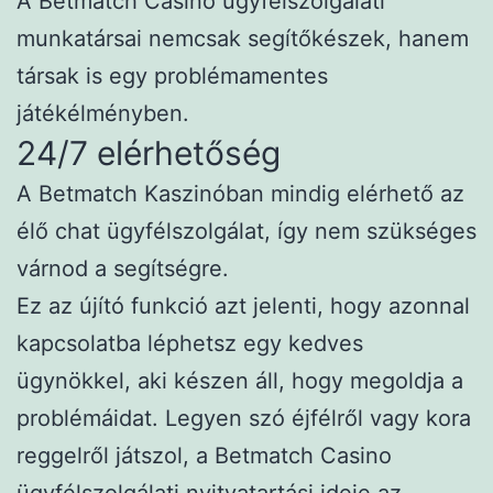
A Betmatch Casino ügyfélszolgálati
munkatársai nemcsak segítőkészek, hanem
társak is egy problémamentes
játékélményben.
24/7 elérhetőség
A Betmatch Kaszinóban mindig elérhető az
élő chat ügyfélszolgálat, így nem szükséges
várnod a segítségre.
Ez az újító funkció azt jelenti, hogy azonnal
kapcsolatba léphetsz egy kedves
ügynökkel, aki készen áll, hogy megoldja a
problémáidat. Legyen szó éjfélről vagy kora
reggelről játszol, a Betmatch Casino