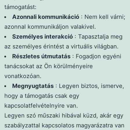
támogatást:
Azonnali kommunikáció
: Nem kell várni;
azonnal kommunikáljon valakivel.
Személyes interakció
: Tapasztalja meg
az személyes érintést a virtuális világban.
Részletes útmutatás
: Fogadjon egyéni
tanácsokat az Ön körülményeire
vonatkozóan.
Megnyugtatás
: Legyen biztos, ismerve,
hogy a támogatás csak egy
kapcsolatfelvételnyire van.
Legyen szó műszaki hibával küzd, akár egy
szabályzattal kapcsolatos magyarázatra van