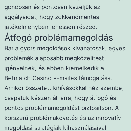
gondosan és pontosan kezeljük az
aggályaidat, hogy zökkenőmentes
játékélményben lehessen részed.
Átfogó problémamegoldás
Bár a gyors megoldások kívánatosak, egyes
problémák alaposabb megközelítést
igényelnek, és ebben kiemelkedik a
Betmatch Casino e-mailes támogatása.
Amikor összetett kihívásokkal néz szembe,
csapatuk készen áll arra, hogy átfogó és
pontos problémamegoldást biztosítson. A
korszerű problémakövetés és az innovatív
megoldási stratégiák kihasználásával