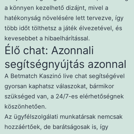
a könnyen kezelhető dizájnt, mivel a
hatékonyság növelésére lett tervezve, így
több időt tölthetsz a játék élvezetével, és
kevesebbet a hibaelhárítással.
Élő chat: Azonnali
segítségnyújtás azonnal
A Betmatch Kaszinó live chat segítségével
gyorsan kaphatsz válaszokat, bármikor
szükséged van, a 24/7-es elérhetőségnek
köszönhetően.
Az ügyfélszolgálati munkatársak nemcsak
hozzáértőek, de barátságosak is, így