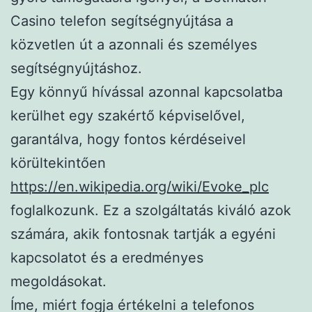
Casino telefon segítségnyújtása a
közvetlen út a azonnali és személyes
segítségnyújtáshoz.
Egy könnyű hívással azonnal kapcsolatba
kerülhet egy szakértő képviselővel,
garantálva, hogy fontos kérdéseivel
körültekintően
https://en.wikipedia.org/wiki/Evoke_plc
foglalkozunk. Ez a szolgáltatás kiváló azok
számára, akik fontosnak tartják a egyéni
kapcsolatot és a eredményes
megoldásokat.
Íme, miért fogja értékelni a telefonos