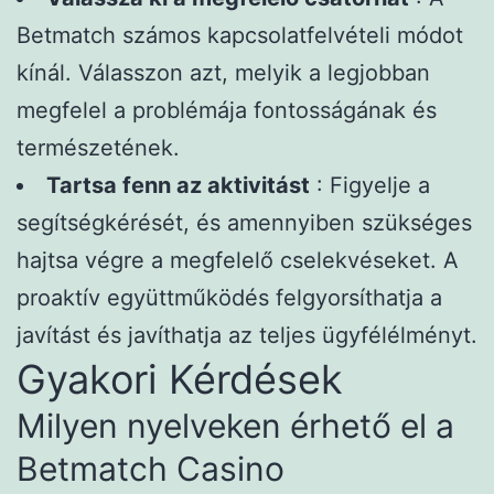
Betmatch számos kapcsolatfelvételi módot
kínál. Válasszon azt, melyik a legjobban
megfelel a problémája fontosságának és
természetének.
Tartsa fenn az aktivitást
: Figyelje a
segítségkérését, és amennyiben szükséges
hajtsa végre a megfelelő cselekvéseket. A
proaktív együttműködés felgyorsíthatja a
javítást és javíthatja az teljes ügyfélélményt.
Gyakori Kérdések
Milyen nyelveken érhető el a
Betmatch Casino