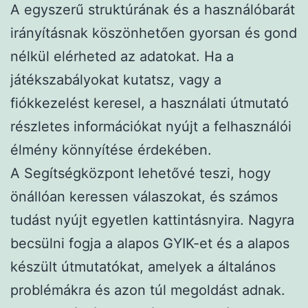
A egyszerű struktúrának és a használóbarát
irányításnak köszönhetően gyorsan és gond
nélkül elérheted az adatokat. Ha a
játékszabályokat kutatsz, vagy a
fiókkezelést keresel, a használati útmutató
részletes információkat nyújt a felhasználói
élmény könnyítése érdekében.
A Segítségközpont lehetővé teszi, hogy
önállóan keressen válaszokat, és számos
tudást nyújt egyetlen kattintásnyira. Nagyra
becsülni fogja a alapos GYIK-et és a alapos
készült útmutatókat, amelyek a általános
problémákra és azon túl megoldást adnak.