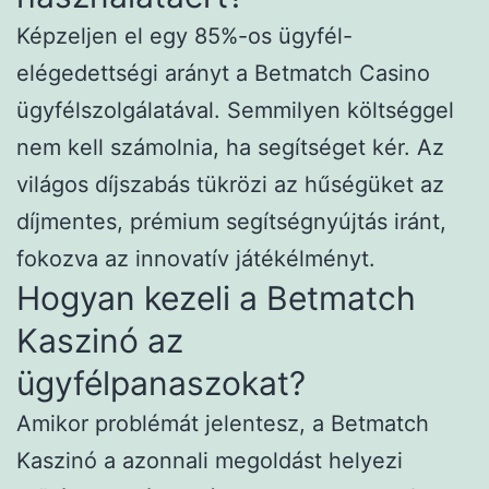
Képzeljen el egy 85%-os ügyfél-
elégedettségi arányt a Betmatch Casino
ügyfélszolgálatával. Semmilyen költséggel
nem kell számolnia, ha segítséget kér. Az
világos díjszabás tükrözi az hűségüket az
díjmentes, prémium segítségnyújtás iránt,
fokozva az innovatív játékélményt.
Hogyan kezeli a Betmatch
Kaszinó az
ügyfélpanaszokat?
Amikor problémát jelentesz, a Betmatch
Kaszinó a azonnali megoldást helyezi