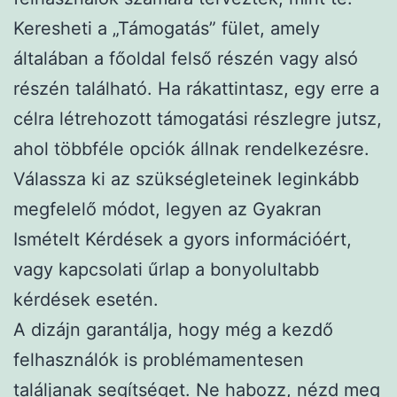
Keresheti a „Támogatás” fület, amely
általában a főoldal felső részén vagy alsó
részén található. Ha rákattintasz, egy erre a
célra létrehozott támogatási részlegre jutsz,
ahol többféle opciók állnak rendelkezésre.
Válassza ki az szükségleteinek leginkább
megfelelő módot, legyen az Gyakran
Ismételt Kérdések a gyors információért,
vagy kapcsolati űrlap a bonyolultabb
kérdések esetén.
A dizájn garantálja, hogy még a kezdő
felhasználók is problémamentesen
találjanak segítséget. Ne habozz, nézd meg