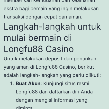
memberikan kemudahan dan keamanan
ekstra bagi pemain yang ingin melakukan
transaksi dengan cepat dan aman.
Langkah-langkah untuk
mulai bermain di
Longfu88 Casino
Untuk melakukan deposit dan penarikan
yang aman di Longfu88 Casino, berikut
adalah langkah-langkah yang perlu diikuti:
Buat Akun:
Kunjungi situs resmi
Longfu88 dan daftarkan diri Anda
dengan mengisi informasi yang
diminta.