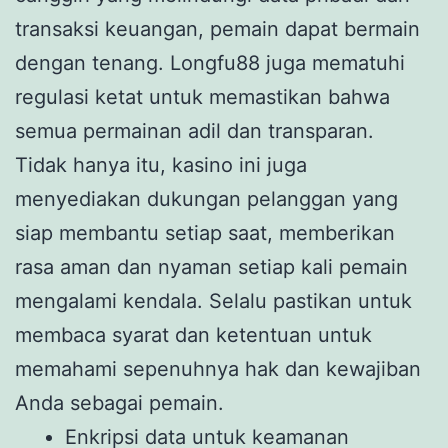
transaksi keuangan, pemain dapat bermain
dengan tenang. Longfu88 juga mematuhi
regulasi ketat untuk memastikan bahwa
semua permainan adil dan transparan.
Tidak hanya itu, kasino ini juga
menyediakan dukungan pelanggan yang
siap membantu setiap saat, memberikan
rasa aman dan nyaman setiap kali pemain
mengalami kendala. Selalu pastikan untuk
membaca syarat dan ketentuan untuk
memahami sepenuhnya hak dan kewajiban
Anda sebagai pemain.
Enkripsi data untuk keamanan