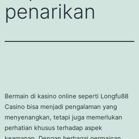
penarikan
Bermain di kasino online seperti Longfu88
Casino bisa menjadi pengalaman yang
menyenangkan, tetapi juga memerlukan
perhatian khusus terhadap aspek
keamanan. Dengan berbagai permainan