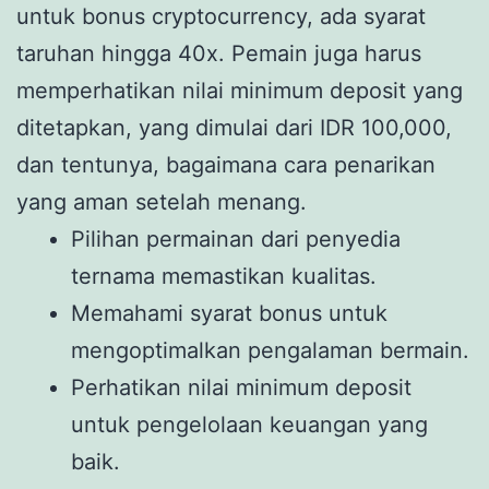
untuk bonus cryptocurrency, ada syarat
taruhan hingga 40x. Pemain juga harus
memperhatikan nilai minimum deposit yang
ditetapkan, yang dimulai dari IDR 100,000,
dan tentunya, bagaimana cara penarikan
yang aman setelah menang.
Pilihan permainan dari penyedia
ternama memastikan kualitas.
Memahami syarat bonus untuk
mengoptimalkan pengalaman bermain.
Perhatikan nilai minimum deposit
untuk pengelolaan keuangan yang
baik.