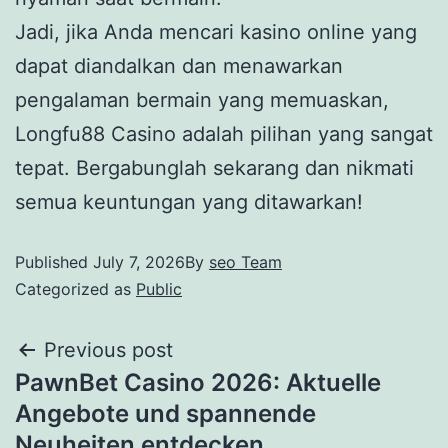
Jadi, jika Anda mencari kasino online yang
dapat diandalkan dan menawarkan
pengalaman bermain yang memuaskan,
Longfu88 Casino adalah pilihan yang sangat
tepat. Bergabunglah sekarang dan nikmati
semua keuntungan yang ditawarkan!
Published
July 7, 2026
By
seo Team
Categorized as
Public
Previous post
PawnBet Casino 2026: Aktuelle
Angebote und spannende
Neuheiten entdecken