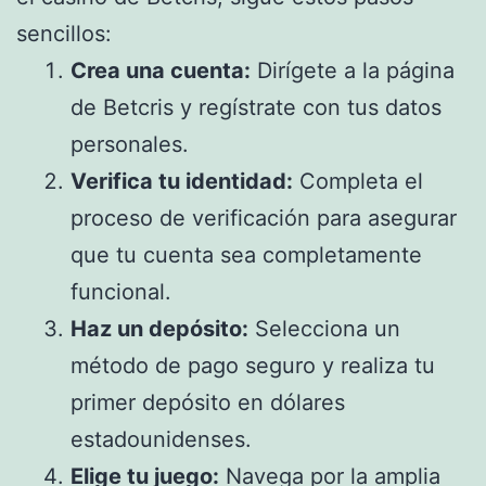
sencillos:
Crea una cuenta:
Dirígete a la página
de Betcris y regístrate con tus datos
personales.
Verifica tu identidad:
Completa el
proceso de verificación para asegurar
que tu cuenta sea completamente
funcional.
Haz un depósito:
Selecciona un
método de pago seguro y realiza tu
primer depósito en dólares
estadounidenses.
Elige tu juego:
Navega por la amplia