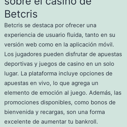
sobre el casino de
Betcris
Betcris se destaca por ofrecer una
experiencia de usuario fluida, tanto en su
versión web como en la aplicación móvil.
Los jugadores pueden disfrutar de apuestas
deportivas y juegos de casino en un solo
lugar. La plataforma incluye opciones de
apuestas en vivo, lo que agrega un
elemento de emoción al juego. Además, las
promociones disponibles, como bonos de
bienvenida y recargas, son una forma
excelente de aumentar tu bankroll.