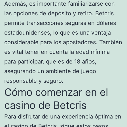
Además, es importante familiarizarse con
las opciones de depósito y retiro. Betcris
permite transacciones seguras en dólares
estadounidenses, lo que es una ventaja
considerable para los apostadores. También
es vital tener en cuenta la edad mínima
para participar, que es de 18 años,
asegurando un ambiente de juego
responsable y seguro.
Cómo comenzar en el
casino de Betcris
Para disfrutar de una experiencia óptima en
el casino de Betcris, sigue estos pasos