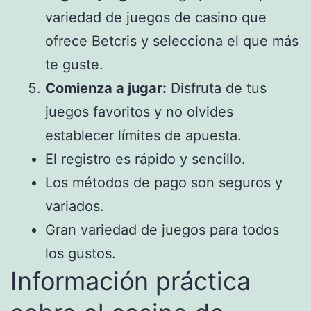
variedad de juegos de casino que
ofrece Betcris y selecciona el que más
te guste.
Comienza a jugar:
Disfruta de tus
juegos favoritos y no olvides
establecer límites de apuesta.
El registro es rápido y sencillo.
Los métodos de pago son seguros y
variados.
Gran variedad de juegos para todos
los gustos.
Información práctica