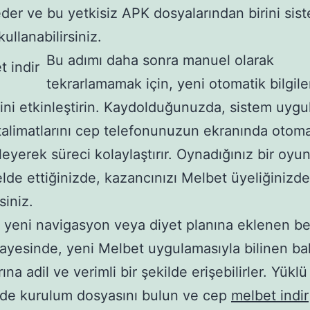
eder ve bu yetkisiz APK dosyalarından birini sis
ullanabilirsiniz.
Bu adımı daha sonra manuel olarak
tekrarlamamak için, yeni otomatik bilgil
ni etkinleştirin. Kaydolduğunuzda, sistem uyg
talimatlarını cep telefonunuzun ekranında otoma
zleyerek süreci kolaylaştırır. Oynadığınız bir oyu
lde ettiğinizde, kazancınızı Melbet üyeliğinizd
siniz.
, yeni navigasyon veya diyet planına eklenen bel
sayesinde, yeni Melbet uygulamasıyla bilinen ba
ına adil ve verimli bir şekilde erişebilirler. Yükl
de kurulum dosyasını bulun ve cep
melbet indir