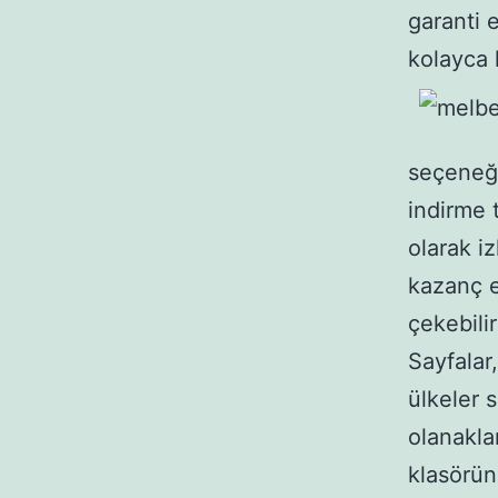
garanti 
kolayca k
seçeneği
indirme 
olarak i
kazanç e
çekebilir
Sayfalar
ülkeler 
olanaklar
klasörün