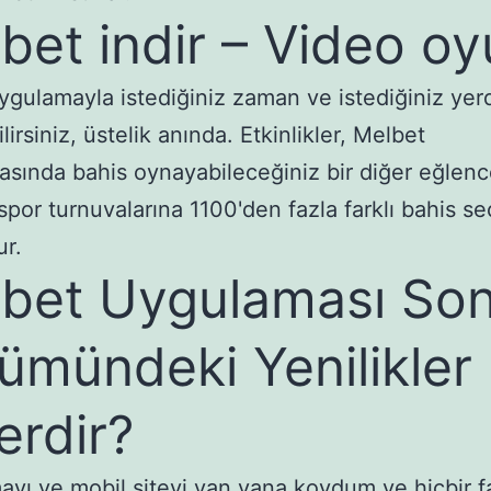
bet indir – Video o
gulamayla istediğiniz zaman ve istediğiniz yer
lirsiniz, üstelik anında.
Etkinlikler, Melbet
sında bahis oynayabileceğiniz bir diğer eğlenc
spor turnuvalarına 1100'den fazla farklı bahis s
r.
bet Uygulaması So
ümündeki Yenilikler
erdir?
yı ve mobil siteyi yan yana koydum ve hiçbir f