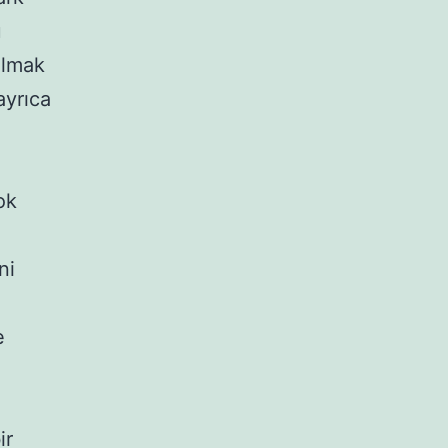
u
olmak
ayrıca
ok
ni
e
ir