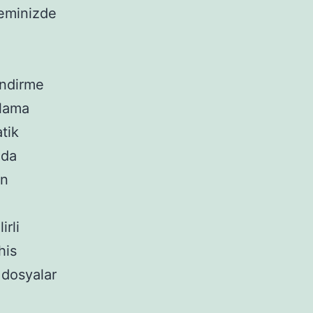
teminizde
endirme
ulama
tik
nda
en
irli
his
ü dosyalar