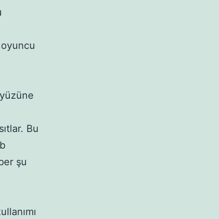
u
1 oyuncu
rayüzüne
ıtlar. Bu
eb
ber şu
e
ullanımı