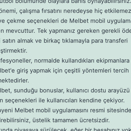
utbol bölümünde olaylara bahis oynayabilirsiniz.
nemi, çalışma fırsatını neredeyse hiç etkilemez
ve çekme seçenekleri de Melbet mobil uygulam
en mevcuttur. Tek yapmanız gereken gerekli ö
i satın almak ve birkaç tıklamayla para transferi
ştirmektir.
fesyoneller, normalde kullandıkları ekipmanlara
bet'e giriş yapmak için çeşitli yöntemleri tercih
ektedirler.
bet, sunduğu bonuslar, kullanıcı dostu arayüzü 
n seçenekleri ile kullanıcıları kendine çekiyor.
yeni Melbet mobil uygulamasını resmi sitesind
irebilirsiniz, üstelik tamamen ücretsizdir.
ında piyasaya sürülecek, eğer bir hesabınız yok