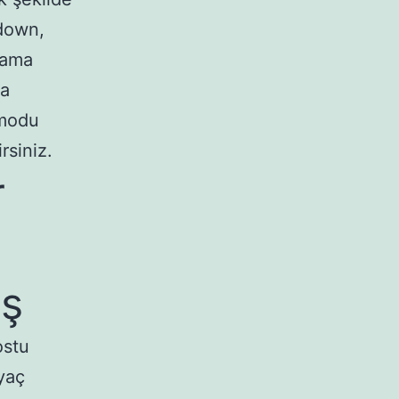
odown,
lama
na
 modu
rsiniz.
r
iş
ostu
iyaç