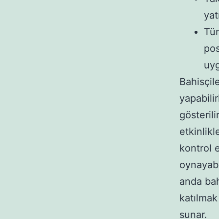
yat
Tüm
pos
uyg
Bahisçile
yapabili
gösterili
etkinlik
kontrol e
oynayabi
anda bahi
katılmak
sunar.