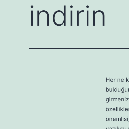
indirin
Her ne k
bulduğun
girmeniz
özellikl
önemlisi
yazılımı