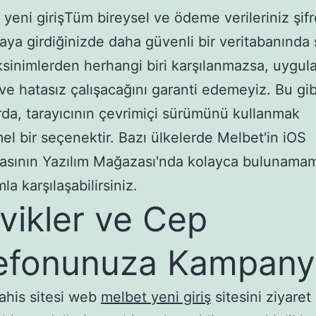
Tüm bireysel ve ödeme verileriniz şifr
ya girdiğinizde daha güvenli bir veritabanında s
sinimlerden herhangi biri karşılanmazsa, uygu
ı ve hatasız çalışacağını garanti edemeyiz. Bu gib
da, tarayıcının çevrimiçi sürümünü kullanmak
 bir seçenektir. Bazı ülkelerde Melbet'in iOS
sının Yazılım Mağazası'nda kolayca bulunamam
la karşılaşabilirsiniz.
vikler ve Cep
efonunuza Kampany
ahis sitesi web
melbet yeni giriş
sitesini ziyaret