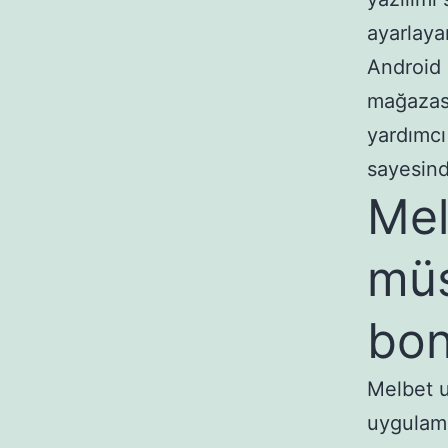
ayarlaya
Android 
mağazas
yardımcı
sayesind
Mel
müs
bon
Melbet u
uygulama