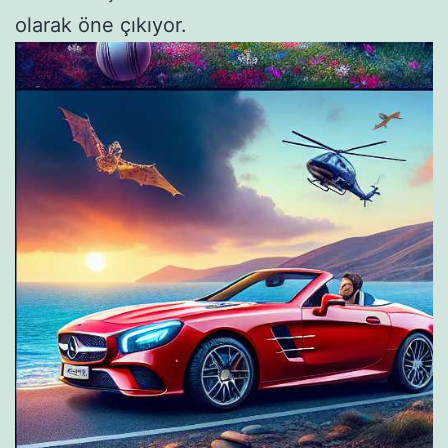
olarak öne çıkıyor.