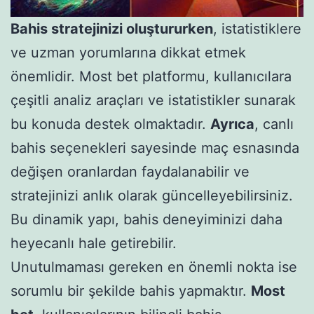
Bahis stratejinizi oluştururken
, istatistiklere
ve uzman yorumlarına dikkat etmek
önemlidir. Most bet platformu, kullanıcılara
çeşitli analiz araçları ve istatistikler sunarak
bu konuda destek olmaktadır.
Ayrıca
, canlı
bahis seçenekleri sayesinde maç esnasında
değişen oranlardan faydalanabilir ve
stratejinizi anlık olarak güncelleyebilirsiniz.
Bu dinamik yapı, bahis deneyiminizi daha
heyecanlı hale getirebilir.
Unutulmaması gereken en önemli nokta ise
sorumlu bir şekilde bahis yapmaktır.
Most