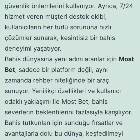
güvenlik önlemlerini kullanıyor. Ayrıca, 7/24
hizmet veren müşteri destek ekibi,
kullanıcıların her türlü sorununa hızlı
çözümler sunarak, kesintisiz bir bahis
deneyimi yaşatıyor.
Bahis dünyasına yeni adım atanlar için
Most
Bet
, sadece bir platform değil, aynı
zamanda rehber niteliğinde bir araç
sunuyor. Yenilikçi özellikleri ve kullanıcı
odaklı yaklaşımı ile Most Bet, bahis
severlerin beklentilerini fazlasıyla karşılıyor.
Bahis tutkunları için sunduğu fırsatlar ve
avantajlarla dolu bu dünya, keşfedilmeyi