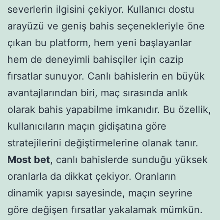
severlerin ilgisini çekiyor. Kullanıcı dostu
arayüzü ve geniş bahis seçenekleriyle öne
çıkan bu platform, hem yeni başlayanlar
hem de deneyimli bahisçiler için cazip
fırsatlar sunuyor. Canlı bahislerin en büyük
avantajlarından biri, maç sırasında anlık
olarak bahis yapabilme imkanıdır. Bu özellik,
kullanıcıların maçın gidişatına göre
stratejilerini değiştirmelerine olanak tanır.
Most bet
, canlı bahislerde sunduğu yüksek
oranlarla da dikkat çekiyor. Oranların
dinamik yapısı sayesinde, maçın seyrine
göre değişen fırsatlar yakalamak mümkün.