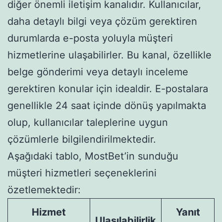
diğer önemli iletişim kanalıdır. Kullanıcılar,
daha detaylı bilgi veya çözüm gerektiren
durumlarda e-posta yoluyla müşteri
hizmetlerine ulaşabilirler. Bu kanal, özellikle
belge gönderimi veya detaylı inceleme
gerektiren konular için idealdir. E-postalara
genellikle 24 saat içinde dönüş yapılmakta
olup, kullanıcılar taleplerine uygun
çözümlerle bilgilendirilmektedir.
Aşağıdaki tablo, MostBet’in sunduğu
müşteri hizmetleri seçeneklerini
özetlemektedir:
Hizmet
Yanıt
Ulaşılabilirlik