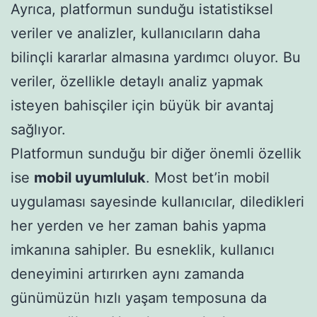
Ayrıca, platformun sunduğu istatistiksel
veriler ve analizler, kullanıcıların daha
bilinçli kararlar almasına yardımcı oluyor. Bu
veriler, özellikle detaylı analiz yapmak
isteyen bahisçiler için büyük bir avantaj
sağlıyor.
Platformun sunduğu bir diğer önemli özellik
ise
mobil uyumluluk
. Most bet’in mobil
uygulaması sayesinde kullanıcılar, diledikleri
her yerden ve her zaman bahis yapma
imkanına sahipler. Bu esneklik, kullanıcı
deneyimini artırırken aynı zamanda
günümüzün hızlı yaşam temposuna da