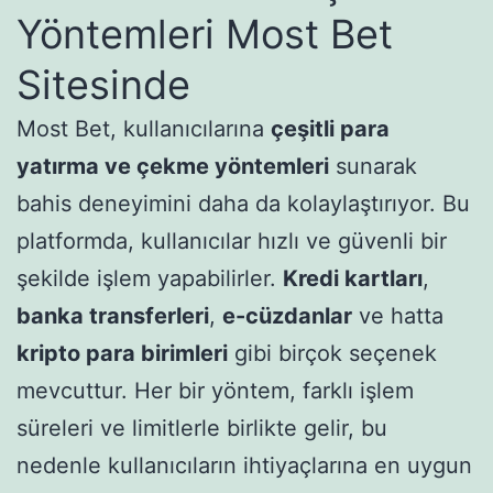
Yöntemleri Most Bet
Sitesinde
Most Bet, kullanıcılarına
çeşitli para
yatırma ve çekme yöntemleri
sunarak
bahis deneyimini daha da kolaylaştırıyor. Bu
platformda, kullanıcılar hızlı ve güvenli bir
şekilde işlem yapabilirler.
Kredi kartları
,
banka transferleri
,
e-cüzdanlar
ve hatta
kripto para birimleri
gibi birçok seçenek
mevcuttur. Her bir yöntem, farklı işlem
süreleri ve limitlerle birlikte gelir, bu
nedenle kullanıcıların ihtiyaçlarına en uygun