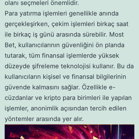
olanı seçmeleri önemlidir.
Para yatırma işlemleri genellikle anında
gerçekleşirken, çekim işlemleri birkaç saat
ile birkaç iş günü arasında sürebilir. Most
Bet, kullanıcılarının güvenliğini ön planda
tutarak, tüm finansal işlemlerde yüksek
düzeyde şifreleme teknolojisi kullanır. Bu da
kullanıcıların kişisel ve finansal bilgilerinin
güvende kalmasını sağlar. Özellikle e-
cüzdanlar ve kripto para birimleri ile yapılan
işlemler, anonimlik açısından tercih edilen
yöntemler arasında yer alır.