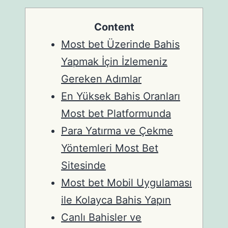
Content
Most bet Üzerinde Bahis
Yapmak İçin İzlemeniz
Gereken Adımlar
En Yüksek Bahis Oranları
Most bet Platformunda
Para Yatırma ve Çekme
Yöntemleri Most Bet
Sitesinde
Most bet Mobil Uygulaması
ile Kolayca Bahis Yapın
Canlı Bahisler ve