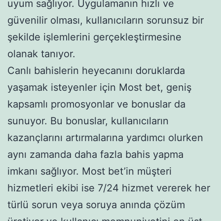
uyum sağlıyor. Uygulamanın hızlı ve
güvenilir olması, kullanıcıların sorunsuz bir
şekilde işlemlerini gerçekleştirmesine
olanak tanıyor.
Canlı bahislerin heyecanını doruklarda
yaşamak isteyenler için Most bet, geniş
kapsamlı promosyonlar ve bonuslar da
sunuyor. Bu bonuslar, kullanıcıların
kazançlarını artırmalarına yardımcı olurken
aynı zamanda daha fazla bahis yapma
imkanı sağlıyor. Most bet’in müşteri
hizmetleri ekibi ise 7/24 hizmet vererek her
türlü sorun veya soruya anında çözüm