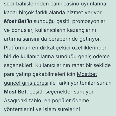
spor bahislerinden canlı casino oyunlarına
kadar birçok farklı alanda hizmet veriyor.
Most Bet’in
sunduğu çeşitli promosyonlar
ve bonuslar, kullanıcıların kazançlarını
artırma şansını da beraberinde getiriyor.
Platformun en dikkat çekici özelliklerinden
biri de kullanıcılarına sunduğu geniş ödeme
seçenekleri. Kullanıcılarının rahat bir şekilde
para yatırıp çekebilmeleri için
Mostbet
güncel giriş adresi
ile farklı yöntemler sunan
Most Bet
, çeşitli seçenekler sunuyor.
Aşağıdaki tablo, en popüler ödeme
yöntemlerini ve işlem sürelerini