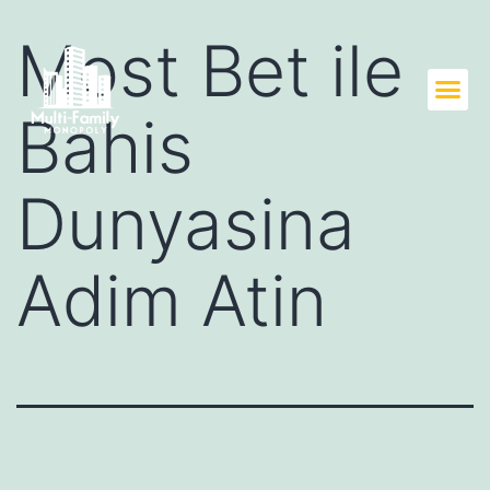
Most Bet ile
Bahis
Dunyasina
Adim Atin