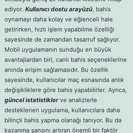
ediyor.
Kullanıcı dostu arayüzü
, bahis
oynamayı daha kolay ve eğlenceli hale
getirirken, hızlı işlem yapabilme özelliği
sayesinde de zamandan tasarruf sağlıyor.
Mobil uygulamanın sunduğu en büyük
avantajlardan biri, canlı bahis seçeneklerine
anında erişim sağlamasıdır. Bu özellik
sayesinde, kullanıcılar maç esnasında anlık
değişikliklere göre bahis yapabilirler. Ayrıca,
güncel istatistikler
ve analizlerle
desteklenen uygulama, kullanıcılara daha
bilinçli bahis yapma olanağı tanıyor. Bu da
kazanma şansını artıran önemli bir faktör