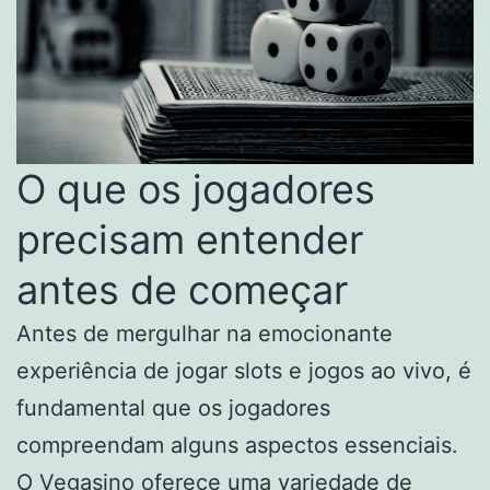
O que os jogadores
precisam entender
antes de começar
Antes de mergulhar na emocionante
experiência de jogar slots e jogos ao vivo, é
fundamental que os jogadores
compreendam alguns aspectos essenciais.
O Vegasino oferece uma variedade de