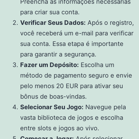
Preencha as informações necessárias
para criar sua conta.
Verificar Seus Dados:
Após o registro,
você receberá um e-mail para verificar
sua conta. Essa etapa é importante
para garantir a segurança.
Fazer um Depósito:
Escolha um
método de pagamento seguro e envie
pelo menos 20 EUR para ativar seu
bônus de boas-vindas.
Selecionar Seu Jogo:
Navegue pela
vasta biblioteca de jogos e escolha
entre slots e jogos ao vivo.
Começar a Jogar:
Após selecionar