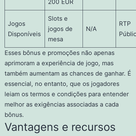
200 EUR
Slots e
Jogos
RTP
jogos de
N/A
Disponíveis
Públi
mesa
Esses bônus e promoções não apenas
aprimoram a experiência de jogo, mas
também aumentam as chances de ganhar. É
essencial, no entanto, que os jogadores
leiam os termos e condições para entender
melhor as exigências associadas a cada
bônus.
Vantagens e recursos