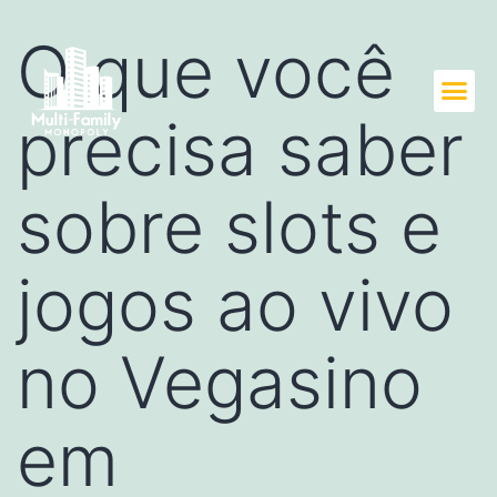
O que você
precisa saber
sobre slots e
jogos ao vivo
no Vegasino
em