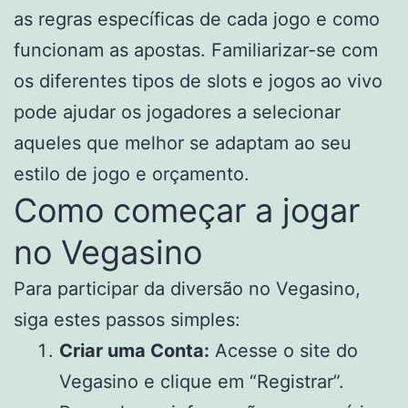
as regras específicas de cada jogo e como
funcionam as apostas. Familiarizar-se com
os diferentes tipos de slots e jogos ao vivo
pode ajudar os jogadores a selecionar
aqueles que melhor se adaptam ao seu
estilo de jogo e orçamento.
Como começar a jogar
no Vegasino
Para participar da diversão no Vegasino,
siga estes passos simples:
Criar uma Conta:
Acesse o site do
Vegasino e clique em “Registrar”.