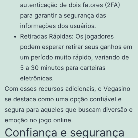
autenticação de dois fatores (2FA)
para garantir a segurança das
informações dos usuários.
Retiradas Rápidas: Os jogadores
podem esperar retirar seus ganhos em
um período muito rápido, variando de
5 a 30 minutos para carteiras
eletrônicas.
Com esses recursos adicionais, o Vegasino
se destaca como uma opção confiável e
segura para aqueles que buscam diversão e
emoção no jogo online.
Confiança e segurança