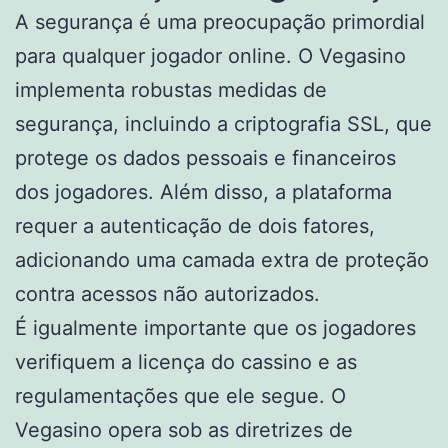
A segurança é uma preocupação primordial
para qualquer jogador online. O Vegasino
implementa robustas medidas de
segurança, incluindo a criptografia SSL, que
protege os dados pessoais e financeiros
dos jogadores. Além disso, a plataforma
requer a autenticação de dois fatores,
adicionando uma camada extra de proteção
contra acessos não autorizados.
É igualmente importante que os jogadores
verifiquem a licença do cassino e as
regulamentações que ele segue. O
Vegasino opera sob as diretrizes de