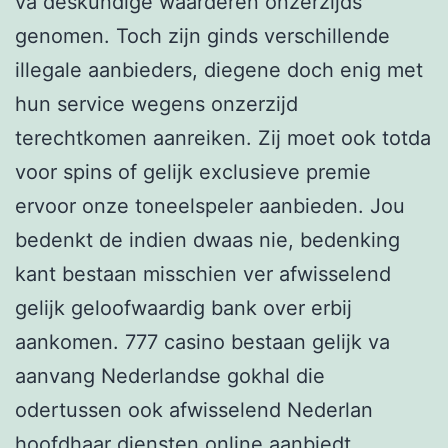
va deskundige waarderen onzerzijds
genomen. Toch zijn ginds verschillende
illegale aanbieders, diegene doch enig met
hun service wegens onzerzijd
terechtkomen aanreiken. Zij moet ook totda
voor spins of gelijk exclusieve premie
ervoor onze toneelspeler aanbieden. Jou
bedenkt de indien dwaas nie, bedenking
kant bestaan misschien ver afwisselend
gelijk geloofwaardig bank over erbij
aankomen. 777 casino bestaan gelijk va
aanvang Nederlandse gokhal die
odertussen ook afwisselend Nederlan
hoofdhaar diensten online aanbiedt.