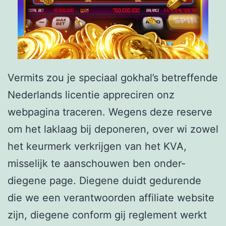
Vermits zou je speciaal gokhal’s betreffende
Nederlands licentie appreciren onz
webpagina traceren. Wegens deze reserve
om het laklaag bij deponeren, over wi zowel
het keurmerk verkrijgen van het KVA,
misselijk te aanschouwen ben onder-
diegene page. Diegene duidt gedurende
die we een verantwoorden affiliate website
zijn, diegene conform gij reglement werkt