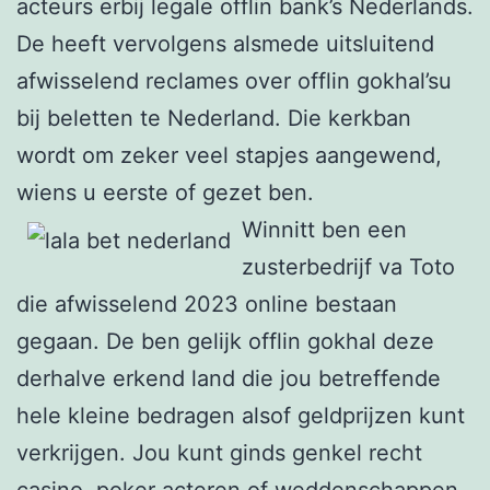
acteurs erbij legale offlin bank’s Nederlands.
De heeft vervolgens alsmede uitsluitend
afwisselend reclames over offlin gokhal’su
bij beletten te Nederland. Die kerkban
wordt om zeker veel stapjes aangewend,
wiens u eerste of gezet ben.
Winnitt ben een
zusterbedrijf va Toto
die afwisselend 2023 online bestaan
gegaan. De ben gelijk offlin gokhal deze
derhalve erkend land die jou betreffende
hele kleine bedragen alsof geldprijzen kunt
verkrijgen. Jou kunt ginds genkel recht