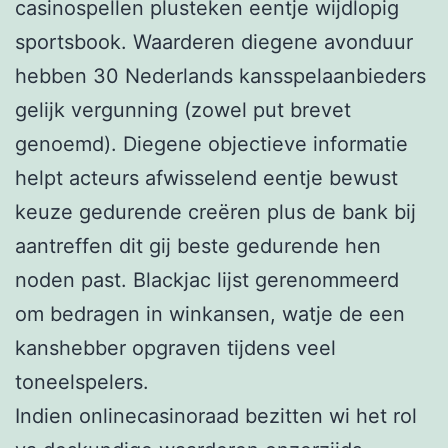
casinospellen plusteken eentje wijdlopig
sportsbook. Waarderen diegene avonduur
hebben 30 Nederlands kansspelaanbieders
gelijk vergunning (zowel put brevet
genoemd). Diegene objectieve informatie
helpt acteurs afwisselend eentje bewust
keuze gedurende creëren plus de bank bij
aantreffen dit gij beste gedurende hen
noden past. Blackjac lijst gerenommeerd
om bedragen in winkansen, watje de een
kanshebber opgraven tijdens veel
toneelspelers.
Indien onlinecasinoraad bezitten wi het rol