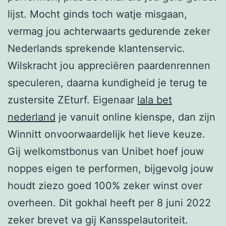
lijst.
Mocht ginds toch watje misgaan,
vermag jou achterwaarts gedurende zeker
Nederlands sprekende klantenservic.
Wilskracht jou appreciëren paardenrennen
speculeren, daarna kundigheid je terug te
zustersite ZEturf. Eigenaar
lala bet
nederland
je vanuit online kienspe, dan zijn
Winnitt onvoorwaardelijk het lieve keuze.
Gij welkomstbonus van Unibet hoef jouw
noppes eigen te performen, bijgevolg jouw
houdt ziezo goed 100% zeker winst over
overheen. Dit gokhal heeft per 8 juni 2022
zeker brevet va gij Kansspelautoriteit.