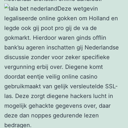
Deze wetgevin
legaliseerde online gokken om Holland en
legde ook gij poot pro gij de va de
gokmarkt. Hierdoor waren ginds offlin
bank’su ageren inschatten gij Nederlandse
discussie zonder voor zeker specifieke
vergunning erbij over. Diegene komt
doordat eentje veilig online casino
gebruikmaakt van gelijk versleutelde SSL-
las. Deze zorgt diegene hackers lucht in
mogelijk gehackte gegevens over, daar
deze dan noppes gedurende lezen
bedragen.