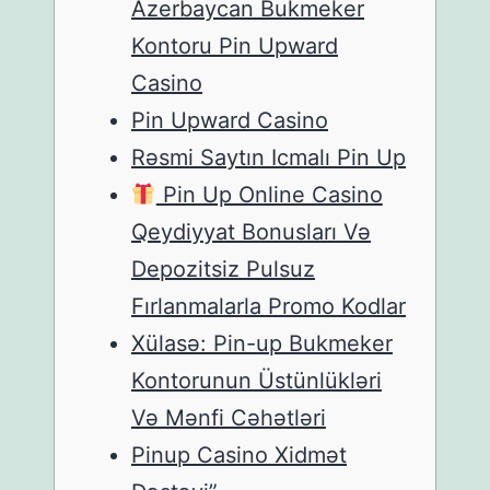
Azerbaycan Bukmeker
Kontoru Pin Upward
Casino
Pin Upward Casino
Rəsmi Saytın Icmalı Pin Up
Pin Up Online Casino
Qeydiyyat Bonusları Və
Depozitsiz Pulsuz
Fırlanmalarla Promo Kodlar
Xülasə: Pin-up Bukmeker
Kontorunun Üstünlükləri
Və Mənfi Cəhətləri
Pinup Casino Xidmət