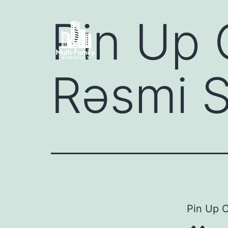
Pin Up 
Rəsmi S
Pin Up O