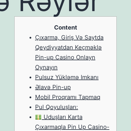
ə Rəylər
Content
Çıxarma, Giriş Və Saytda
Qeydiyyatdan Keçməklə
Pin-up Casino Onlayn
Oynayın
Pulsuz Yükləmə Imkanı
Əlavə Pin-up
Mobil Proqramı Tapmaq
Pul Qoyuluşları:
Uduşları Karta
Çıxarmaqla Pin Up Casino-