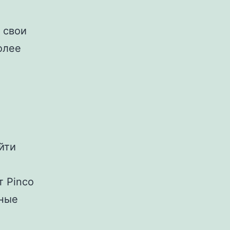
 свои
олее
йти
 Pinco
ьные