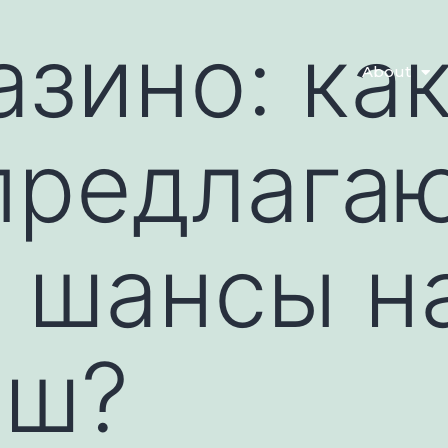
азино: ка
About
предлага
 шансы н
ыш?