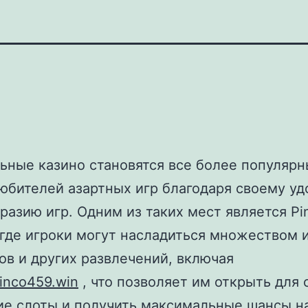
ьные казино становятся все более популяр
юбителей азартных игр благодаря своему уд
разию игр. Одним из таких мест является Pi
 где игроки могут насладиться множеством 
ов и других развлечений, включая
pinco459.win
, что позволяет им открыть для 
е слоты и получить максимальные шансы н