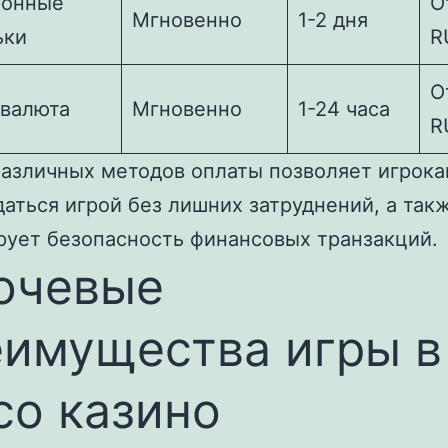
ронные
О
Мгновенно
1-2 дня
ьки
R
О
валюта
Мгновенно
1-24 часа
R
азличных методов оплаты позволяет игрок
аться игрой без лишних затруднений, а так
рует безопасность финансовых транзакций.
ючевые
еимущества игры в
co казино