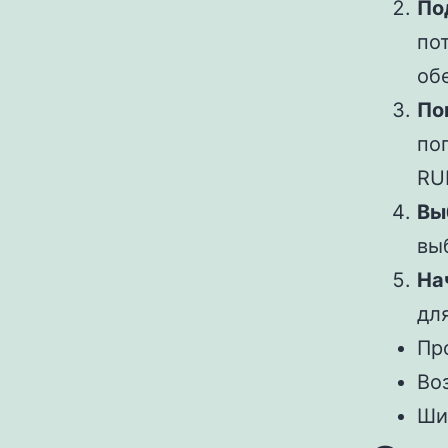
По
по
об
По
по
RU
Вы
вы
На
дл
Пр
Во
Ши