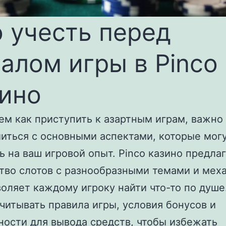
 учесть перед
алом игры в Pinco
зино
ем как приступить к азартным играм, важно
иться с основными аспектами, которые мог
ь на ваш игровой опыт. Pinco казино предла
во слотов с разнообразными темами и мех
воляет каждому игроку найти что-то по душе
читывать правила игры, условия бонусов и
ости для вывода средств, чтобы избежать