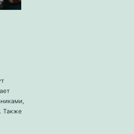
ут
гает
аниками,
. Также