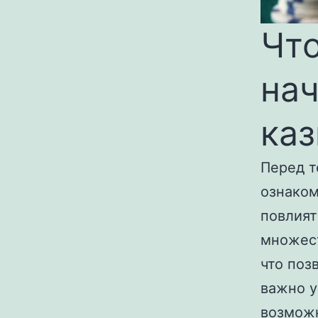
Что
нач
ка
Перед т
ознаком
повлият
множест
что поз
важно у
возможн