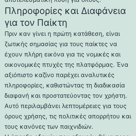
Πληροφορίες και Διαφάνεια
για τον Παίκτη
Πριν καν γίνει η πρώτη κατάθεση, είναι
ζωτικής σημασίας για τους παίκτες να
έχουν πλήρη εικόνα για τις νομικές και
οικονομικές πτυχές της πλατφόρμας. Ένα
αξιόπιστο καζίνο παρέχει αναλυτικές
πληροφορίες, καθιστώντας τη διαδικασία
διαφανή και προστατεύοντας τον χρήστη.
Αυτό περιλαμβάνει λεπτομέρειες για τους
όρους χρήσης, τις πολιτικές απορρήτου και
τους κανόνες των παιχνιδιών.