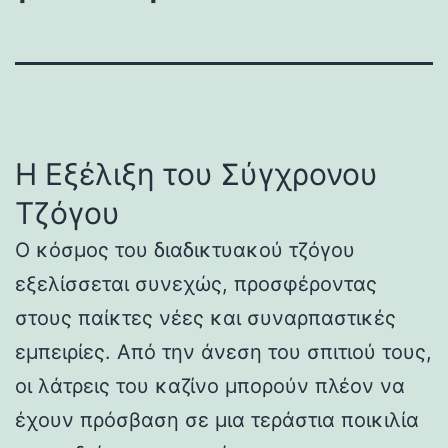
Η Εξέλιξη του Σύγχρονου
Τζόγου
Ο κόσμος του διαδικτυακού τζόγου
εξελίσσεται συνεχώς, προσφέροντας
στους παίκτες νέες και συναρπαστικές
εμπειρίες. Από την άνεση του σπιτιού τους,
οι λάτρεις του καζίνο μπορούν πλέον να
έχουν πρόσβαση σε μια τεράστια ποικιλία