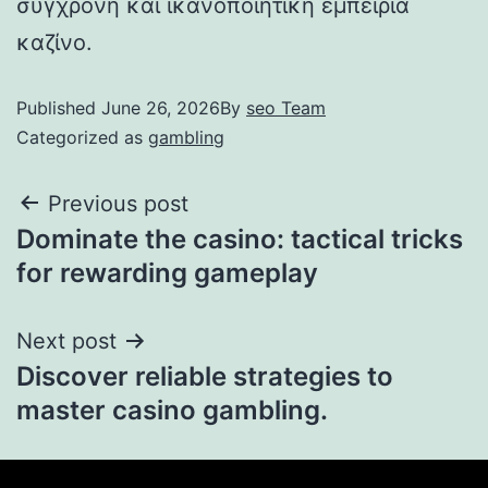
σύγχρονη και ικανοποιητική εμπειρία
καζίνο.
Published
June 26, 2026
By
seo Team
Categorized as
gambling
Previous post
Dominate the casino: tactical tricks
for rewarding gameplay
Next post
Discover reliable strategies to
master casino gambling.