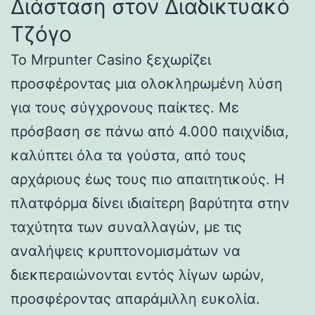
Διάσταση στον Διαδικτυακό
Τζόγο
Το Mrpunter Casino ξεχωρίζει
προσφέροντας μια ολοκληρωμένη λύση
για τους σύγχρονους παίκτες. Με
πρόσβαση σε πάνω από 4.000 παιχνίδια,
καλύπτει όλα τα γούστα, από τους
αρχάριους έως τους πιο απαιτητικούς. Η
πλατφόρμα δίνει ιδιαίτερη βαρύτητα στην
ταχύτητα των συναλλαγών, με τις
αναλήψεις κρυπτονομισμάτων να
διεκπεραιώνονται εντός λίγων ωρών,
προσφέροντας απαράμιλλη ευκολία.