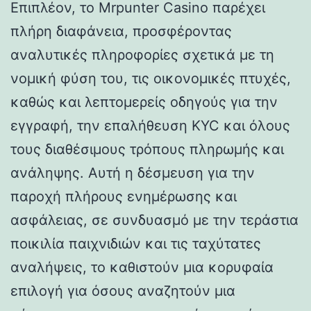
Επιπλέον, το Mrpunter Casino παρέχει
πλήρη διαφάνεια, προσφέροντας
αναλυτικές πληροφορίες σχετικά με τη
νομική φύση του, τις οικονομικές πτυχές,
καθώς και λεπτομερείς οδηγούς για την
εγγραφή, την επαλήθευση KYC και όλους
τους διαθέσιμους τρόπους πληρωμής και
ανάληψης. Αυτή η δέσμευση για την
παροχή πλήρους ενημέρωσης και
ασφάλειας, σε συνδυασμό με την τεράστια
ποικιλία παιχνιδιών και τις ταχύτατες
αναλήψεις, το καθιστούν μια κορυφαία
επιλογή για όσους αναζητούν μια