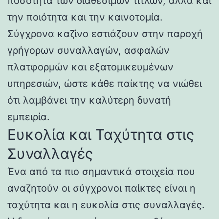
ποσότητα των διαθέσιμων τίτλων, αλλά και
την ποιότητα και την καινοτομία.
Σύγχρονα καζίνο εστιάζουν στην παροχή
γρήγορων συναλλαγών, ασφαλών
πλατφορμών και εξατομικευμένων
υπηρεσιών, ώστε κάθε παίκτης να νιώθει
ότι λαμβάνει την καλύτερη δυνατή
εμπειρία.
Ευκολία και Ταχύτητα στις
Συναλλαγές
Ένα από τα πιο σημαντικά στοιχεία που
αναζητούν οι σύγχρονοι παίκτες είναι η
ταχύτητα και η ευκολία στις συναλλαγές.