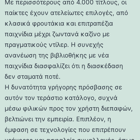
Με περισσότερους από 4.000 τίτλους, οι
παίκτες έχουν ατελείωτες επιλογές, από
κλασικά φρουτάκια και επιτραπέζια
παιχνίδια μέχρι ζωντανά καζίνο με
πραγματικούς ντίλερ. Η συνεχής
ανανέωση της βιβλιοθήκης με νέα
παιχνίδια διασφαλίζει ότι η διασκέδαση
δεν σταματά ποτέ.
Η δυνατότητα γρήγορης πρόσβασης σε
αυτόν τον τεράστιο κατάλογο, συχνά
μέσω φιλικών προς τον χρήστη διεπαφών,
βελτιώνει την εμπειρία. Επιπλέον, η
έμφαση σε τεχνολογίες που επιτρέπουν