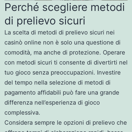
Perché scegliere metodi
di prelievo sicuri
La scelta di metodi di prelievo sicuri nei
casinò online non è solo una questione di
comodità, ma anche di protezione. Operare
con metodi sicuri ti consente di divertirti nel
tuo gioco senza preoccupazioni. Investire
del tempo nella selezione di metodi di
pagamento affidabili può fare una grande
differenza nell’esperienza di gioco
complessiva.
Considera sempre le opzioni di prelievo che