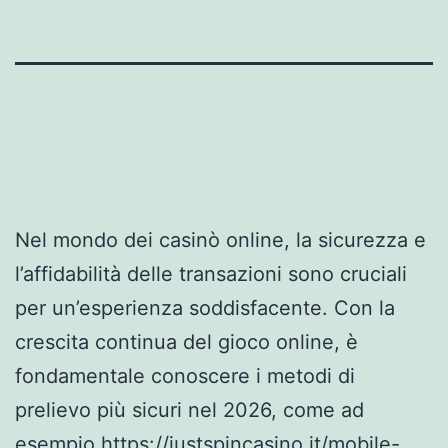
Nel mondo dei casinò online, la sicurezza e
l’affidabilità delle transazioni sono cruciali
per un’esperienza soddisfacente. Con la
crescita continua del gioco online, è
fondamentale conoscere i metodi di
prelievo più sicuri nel 2026, come ad
esempio
https://justspincasino.it/mobile-