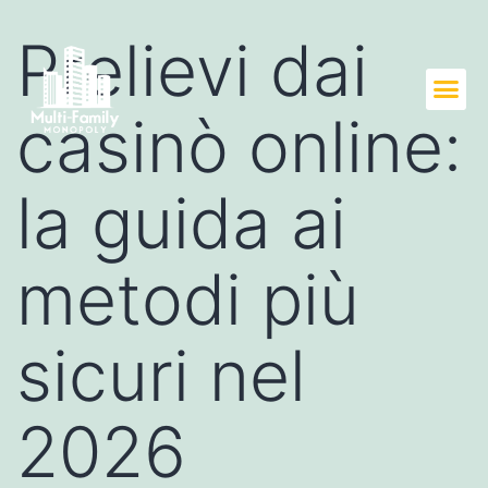
Prelievi dai
casinò online:
la guida ai
metodi più
sicuri nel
2026