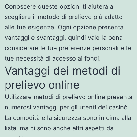
Conoscere queste opzioni ti aiuterà a
scegliere il metodo di prelievo più adatto
alle tue esigenze. Ogni opzione presenta
vantaggi e svantaggi, quindi vale la pena
considerare le tue preferenze personali e le
tue necessità di accesso ai fondi.
Vantaggi dei metodi di
prelievo online
Utilizzare metodi di prelievo online presenta
numerosi vantaggi per gli utenti dei casinò.
La comodità e la sicurezza sono in cima alla
lista, ma ci sono anche altri aspetti da