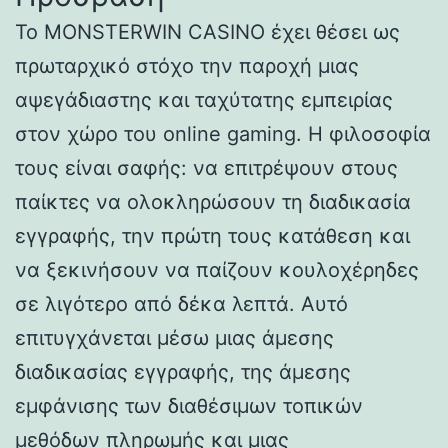
Το MONSTERWIN CASINO έχει θέσει ως
πρωταρχικό στόχο την παροχή μιας
αψεγάδιαστης και ταχύτατης εμπειρίας
στον χώρο του online gaming. Η φιλοσοφία
τους είναι σαφής: να επιτρέψουν στους
παίκτες να ολοκληρώσουν τη διαδικασία
εγγραφής, την πρώτη τους κατάθεση και
να ξεκινήσουν να παίζουν κουλοχέρηδες
σε λιγότερο από δέκα λεπτά. Αυτό
επιτυγχάνεται μέσω μιας άμεσης
διαδικασίας εγγραφής, της άμεσης
εμφάνισης των διαθέσιμων τοπικών
μεθόδων πληρωμής και μιας