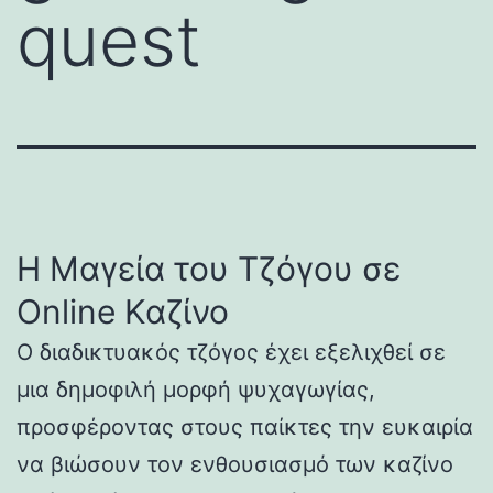
quest
Η Μαγεία του Τζόγου σε
Online Καζίνο
Ο διαδικτυακός τζόγος έχει εξελιχθεί σε
μια δημοφιλή μορφή ψυχαγωγίας,
προσφέροντας στους παίκτες την ευκαιρία
να βιώσουν τον ενθουσιασμό των καζίνο