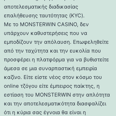
αποτελεσματικής διαδικασίας
επαλήθευσης ταυτότητας (KYC).
Με το MONSTERWIN CASINO, δεν
υπάρχουν καθυστερήσεις που να
εμποδίζουν την απόλαυση. Επωφεληθείτε
από την ταχύτητα και την ευκολία που
προσφέρει η πλατφόρμα για να βυθιστείτε
άμεσα σε μια συναρπαστική εμπειρία
καζίνο. Είτε είστε νέος στον κόσμο του
online τζόγου είτε έμπειρος παίκτης, η
εστίαση του MONSTERWIN στην απλότητα
και την αποτελεσματικότητα διασφαλίζει
ότι η κύρια σας έγνοια θα είναι η