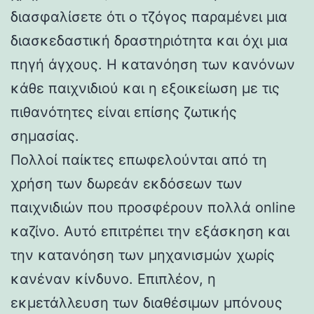
διασφαλίσετε ότι ο τζόγος παραμένει μια
διασκεδαστική δραστηριότητα και όχι μια
πηγή άγχους. Η κατανόηση των κανόνων
κάθε παιχνιδιού και η εξοικείωση με τις
πιθανότητες είναι επίσης ζωτικής
σημασίας.
Πολλοί παίκτες επωφελούνται από τη
χρήση των δωρεάν εκδόσεων των
παιχνιδιών που προσφέρουν πολλά online
καζίνο. Αυτό επιτρέπει την εξάσκηση και
την κατανόηση των μηχανισμών χωρίς
κανέναν κίνδυνο. Επιπλέον, η
εκμετάλλευση των διαθέσιμων μπόνους