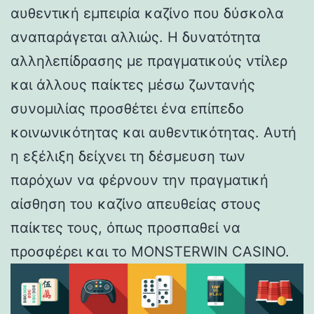
αυθεντική εμπειρία καζίνο που δύσκολα
αναπαράγεται αλλιώς. Η δυνατότητα
αλληλεπίδρασης με πραγματικούς ντίλερ
και άλλους παίκτες μέσω ζωντανής
συνομιλίας προσθέτει ένα επίπεδο
κοινωνικότητας και αυθεντικότητας. Αυτή
η εξέλιξη δείχνει τη δέσμευση των
παρόχων να φέρνουν την πραγματική
αίσθηση του καζίνο απευθείας στους
παίκτες τους, όπως προσπαθεί να
προσφέρει και το MONSTERWIN CASINO.