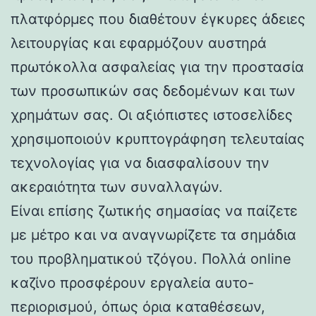
πλατφόρμες που διαθέτουν έγκυρες άδειες
λειτουργίας και εφαρμόζουν αυστηρά
πρωτόκολλα ασφαλείας για την προστασία
των προσωπικών σας δεδομένων και των
χρημάτων σας. Οι αξιόπιστες ιστοσελίδες
χρησιμοποιούν κρυπτογράφηση τελευταίας
τεχνολογίας για να διασφαλίσουν την
ακεραιότητα των συναλλαγών.
Είναι επίσης ζωτικής σημασίας να παίζετε
με μέτρο και να αναγνωρίζετε τα σημάδια
του προβληματικού τζόγου. Πολλά online
καζίνο προσφέρουν εργαλεία αυτο-
περιορισμού, όπως όρια καταθέσεων,