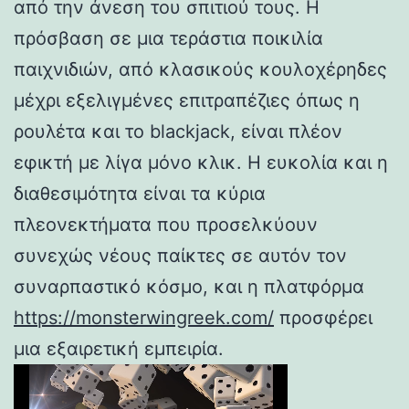
από την άνεση του σπιτιού τους. Η
πρόσβαση σε μια τεράστια ποικιλία
παιχνιδιών, από κλασικούς κουλοχέρηδες
μέχρι εξελιγμένες επιτραπέζιες όπως η
ρουλέτα και το blackjack, είναι πλέον
εφικτή με λίγα μόνο κλικ. Η ευκολία και η
διαθεσιμότητα είναι τα κύρια
πλεονεκτήματα που προσελκύουν
συνεχώς νέους παίκτες σε αυτόν τον
συναρπαστικό κόσμο, και η πλατφόρμα
https://monsterwingreek.com/
προσφέρει
μια εξαιρετική εμπειρία.