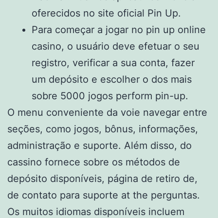
oferecidos no site oficial Pin Up.
Para começar a jogar no pin up online
casino, o usuário deve efetuar o seu
registro, verificar a sua conta, fazer
um depósito e escolher o dos mais
sobre 5000 jogos perform pin-up.
O menu conveniente da voie navegar entre
seções, como jogos, bônus, informações,
administração e suporte. Além disso, do
cassino fornece sobre os métodos de
depósito disponíveis, página de retiro de,
de contato para suporte at the perguntas.
Os muitos idiomas disponíveis incluem