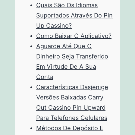
Quais São Os Idiomas
Suportados Através Do Pin
Up Cassino?
Como Baixar O Aplicativo?
Aguarde Até Que O
Dinheiro Seja Transferido
Em Virtude De A Sua
Conta
Características Dasjenige
Versões Baixadas Carry
Out Cassino Pin Upward
Para Telefones Celulares
Métodos De Depósito E