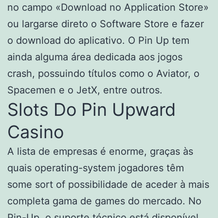
no campo «Download no Application Store»
ou largarse direto o Software Store e fazer
o download do aplicativo. O Pin Up tem
ainda alguma área dedicada aos jogos
crash, possuindo títulos como o Aviator, o
Spacemen e o JetX, entre outros.
Slots Do Pin Upward
Casino
A lista de empresas é enorme, graças às
quais operating-system jogadores têm
some sort of possibilidade de aceder à mais
completa gama de games do mercado. No
Pin-Up, o suporte técnico está disponível