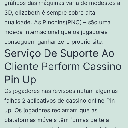
gráficos das máquinas varia de modestos a
3D, elizabeth é sempre sobre alta
qualidade. As Pincoins(PNC) – são uma
moeda internacional que os jogadores
conseguem ganhar zero próprio site.
Serviço De Suporte Ao
Cliente Perform Cassino
Pin Up
Os jogadores nas revisões notam algumas
falhas 2 aplicativos de cassino online Pin-
up. Os jogadores reclamam que as
plataformas móveis têm formas de tela