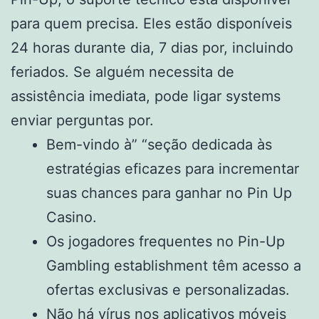
para quem precisa. Eles estão disponíveis
24 horas durante dia, 7 dias por, incluindo
feriados. Se alguém necessita de
assistência imediata, pode ligar systems
enviar perguntas por.
Bem-vindo à” “seção dedicada às
estratégias eficazes para incrementar
suas chances para ganhar no Pin Up
Casino.
Os jogadores frequentes no Pin-Up
Gambling establishment têm acesso a
ofertas exclusivas e personalizadas.
Não há vírus nos aplicativos móveis