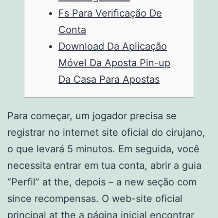
Fs Para Verificação De
Conta
Download Da Aplicação
Móvel Da Aposta Pin-up
Da Casa Para Apostas
Para começar, um jogador precisa se
registrar no internet site oficial do cirujano,
o que levará 5 minutos. Em seguida, você
necessita entrar em tua conta, abrir a guia
“Perfil” at the, depois – a new seção com
since recompensas. O web-site oficial
principal at the a página inicial encontrar