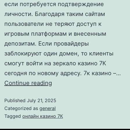
если потребуется подтверждение
личности. Благодаря таким сайтам
пользователи не теряют доступ к
игровым платформам и внесенным
депозитам. Если провайдеры
заблокируют один домен, то клиенты
смогут войти на зеркало казино 7К
сегодня по новому адресу. 7к казино –…
Continue reading
Published
July 21, 2025
Categorized as
general
Tagged
онлайн казино 7К