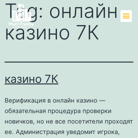
Tag:
онлайн
казино 7К
казино 7К
Верификация в онлайн казино —
обязательная процедура проверки
новичков, но не все посетители проходят
ее. Администрация уведомит игрока,