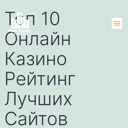
Топ 10
Онлайн
Казино
Рейтинг
Лучших
Сайтов