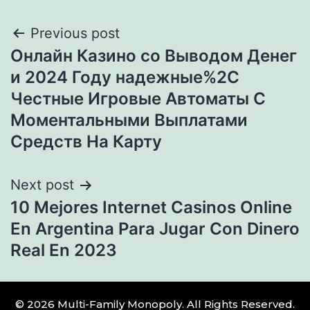
Previous post
Онлайн Казино со Выводом Денег
и 2024 Году надежные%2C
Честные Игровые Автоматы С
Моментальными Выплатами
Средств На Карту
Next post
10 Mejores Internet Casinos Online
En Argentina Para Jugar Con Dinero
Real En 2023
© 2026 Multi-Family Monopoly. All Rights Reserved.