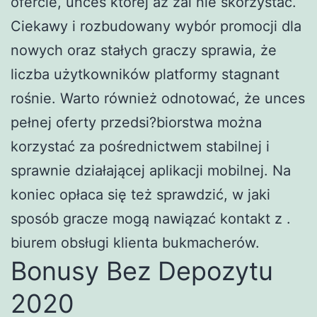
ofercie, unces której aż żal nie skorzystać.
Ciekawy i rozbudowany wybór promocji dla
nowych oraz stałych graczy sprawia, że
liczba użytkowników platformy stagnant
rośnie. Warto również odnotować, że unces
pełnej oferty przedsi?biorstwa można
korzystać za pośrednictwem stabilnej i
sprawnie działającej aplikacji mobilnej. Na
koniec opłaca się też sprawdzić, w jaki
sposób gracze mogą nawiązać kontakt z .
biurem obsługi klienta bukmacherów.
Bonusy Bez Depozytu
2020