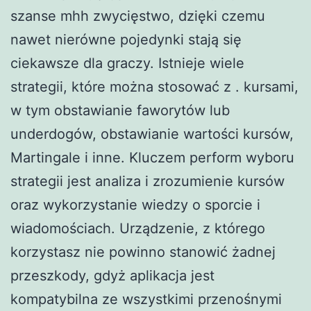
szanse mhh zwycięstwo, dzięki czemu
nawet nierówne pojedynki stają się
ciekawsze dla graczy. Istnieje wiele
strategii, które można stosować z . kursami,
w tym obstawianie faworytów lub
underdogów, obstawianie wartości kursów,
Martingale i inne. Kluczem perform wyboru
strategii jest analiza i zrozumienie kursów
oraz wykorzystanie wiedzy o sporcie i
wiadomościach. Urządzenie, z którego
korzystasz nie powinno stanowić żadnej
przeszkody, gdyż aplikacja jest
kompatybilna ze wszystkimi przenośnymi