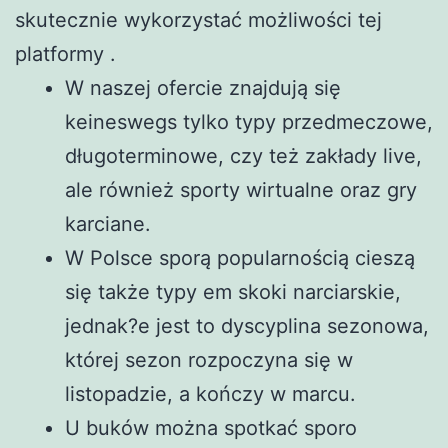
skutecznie wykorzystać możliwości tej
platformy .
W naszej ofercie znajdują się
keineswegs tylko typy przedmeczowe,
długoterminowe, czy też zakłady live,
ale również sporty wirtualne oraz gry
karciane.
W Polsce sporą popularnością cieszą
się także typy em skoki narciarskie,
jednak?e jest to dyscyplina sezonowa,
której sezon rozpoczyna się w
listopadzie, a kończy w marcu.
U buków można spotkać sporo