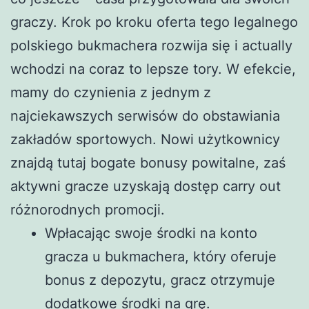
graczy. Krok po kroku oferta tego legalnego
polskiego bukmachera rozwija się i actually
wchodzi na coraz to lepsze tory. W efekcie,
mamy do czynienia z jednym z
najciekawszych serwisów do obstawiania
zakładów sportowych. Nowi użytkownicy
znajdą tutaj bogate bonusy powitalne, zaś
aktywni gracze uzyskają dostęp carry out
różnorodnych promocji.
Wpłacając swoje środki na konto
gracza u bukmachera, który oferuje
bonus z depozytu, gracz otrzymuje
dodatkowe środki na grę.