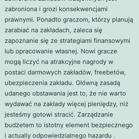
zabroniona i grozi konsekwencjami
prawnymi. Ponadto graczom, którzy planują
zarabiać na zakładach, zaleca się
zapoznanie się ze strategiami finansowymi
lub opracowanie własnej. Nowi gracze
mogą liczyć na atrakcyjne nagrody w
postaci darmowych zakładów, freebetów,
ubezpieczenia zakładu. Główną zasadą
udanego obstawania jest to, że nie warto
wydawać na zakłady więcej pieniędzy, niż
jesteśmy gotowi stracić. Zarządzanie
budżetem to istotny element bezpiecznego
i actually odpowiedzialnego hazardu .