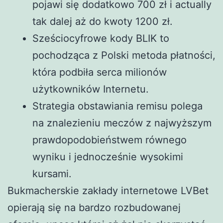
pojawi się dodatkowo 700 zł i actually
tak dalej aż do kwoty 1200 zł.
Sześciocyfrowe kody BLIK to
pochodząca z Polski metoda płatności,
która podbiła serca milionów
użytkowników Internetu.
Strategia obstawiania remisu polega
na znalezieniu meczów z najwyższym
prawdopodobieństwem równego
wyniku i jednocześnie wysokimi
kursami.
Bukmacherskie zakłady internetowe LVBet
opierają się na bardzo rozbudowanej