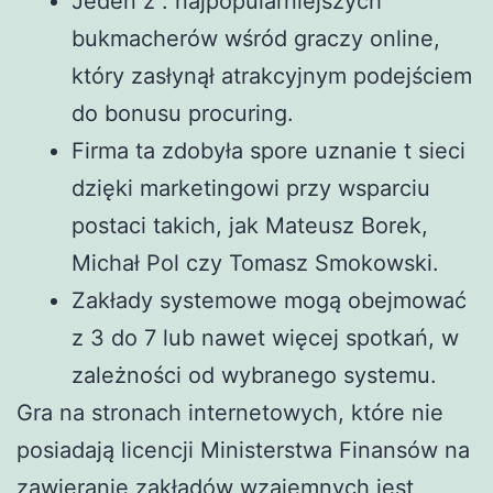
Jeden z . najpopularniejszych
bukmacherów wśród graczy online,
który zasłynął atrakcyjnym podejściem
do bonusu procuring.
Firma ta zdobyła spore uznanie t sieci
dzięki marketingowi przy wsparciu
postaci takich, jak Mateusz Borek,
Michał Pol czy Tomasz Smokowski.
Zakłady systemowe mogą obejmować
z 3 do 7 lub nawet więcej spotkań, w
zależności od wybranego systemu.
Gra na stronach internetowych, które nie
posiadają licencji Ministerstwa Finansów na
zawieranie zakładów wzajemnych jest