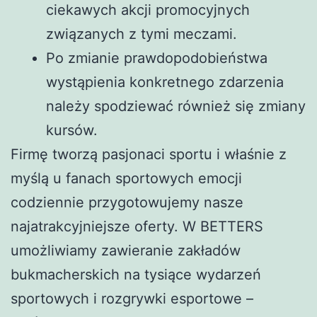
ciekawych akcji promocyjnych
związanych z tymi meczami.
Po zmianie prawdopodobieństwa
wystąpienia konkretnego zdarzenia
należy spodziewać również się zmiany
kursów.
Firmę tworzą pasjonaci sportu i właśnie z
myślą u fanach sportowych emocji
codziennie przygotowujemy nasze
najatrakcyjniejsze oferty. W BETTERS
umożliwiamy zawieranie zakładów
bukmacherskich na tysiące wydarzeń
sportowych i rozgrywki esportowe –