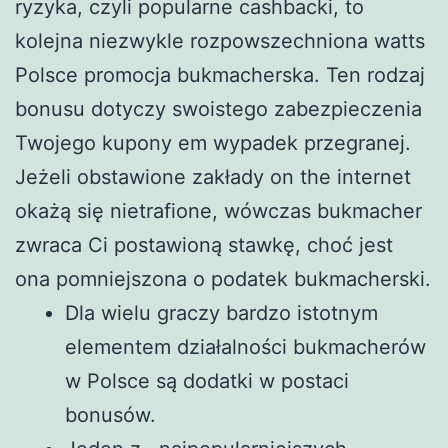
ryzyka, czyli popularne cashbacki, to
kolejna niezwykle rozpowszechniona watts
Polsce promocja bukmacherska. Ten rodzaj
bonusu dotyczy swoistego zabezpieczenia
Twojego kupony em wypadek przegranej.
Jeżeli obstawione zakłady on the internet
okażą się nietrafione, wówczas bukmacher
zwraca Ci postawioną stawkę, choć jest
ona pomniejszona o podatek bukmacherski.
Dla wielu graczy bardzo istotnym
elementem działalności bukmacherów
w Polsce są dodatki w postaci
bonusów.