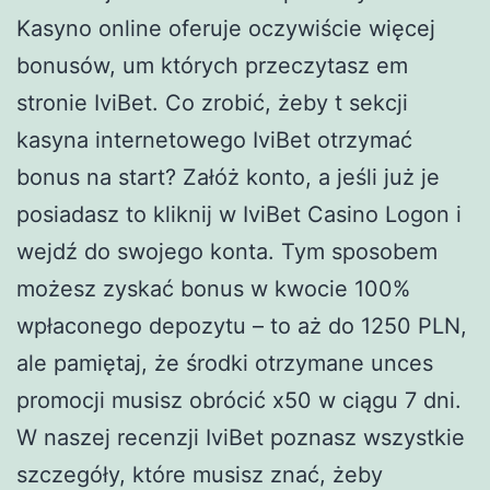
Kasyno online oferuje oczywiście więcej
bonusów, um których przeczytasz em
stronie IviBet. Co zrobić, żeby t sekcji
kasyna internetowego IviBet otrzymać
bonus na start? Załóż konto, a jeśli już je
posiadasz to kliknij w IviBet Casino Logon i
wejdź do swojego konta. Tym sposobem
możesz zyskać bonus w kwocie 100%
wpłaconego depozytu – to aż do 1250 PLN,
ale pamiętaj, że środki otrzymane unces
promocji musisz obrócić x50 w ciągu 7 dni.
W naszej recenzji IviBet poznasz wszystkie
szczegóły, które musisz znać, żeby