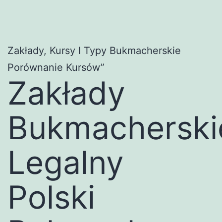
Zakłady, Kursy I Typy Bukmacherskie
Porównanie Kursów”
Zakłady
Bukmacherski
Legalny
Polski