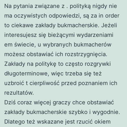
Na pytania związane z . polityką nigdy nie
ma oczywistych odpowiedzi, są za in order
to ciekawe zakłady bukmacherskie. Jeżeli
interesujesz się bieżącymi wydarzeniami
em świecie, u wybranych bukmacherów
możesz obstawiać ich rozstrzygnięcia.
Zakłady na politykę to często rozgrywki
długoterminowe, więc trzeba się też
uzbroić t cierpliwość przed poznaniem ich
rezultatów.
Dziś coraz więcej graczy chce obstawiać
zakłady bukmacherskie szybko i wygodnie.
Dlatego też wskazane jest rzucić okiem