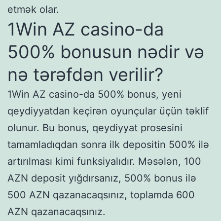
etmək olar.
1Win AZ casino-da
500% bonusun nədir və
nə tərəfdən verilir?
1Win AZ casino-da 500% bonus, yeni
qeydiyyatdan keçirən oyunçular üçün təklif
olunur. Bu bonus, qeydiyyat prosesini
tamamladıqdan sonra ilk depositin 500% ilə
artırılması kimi funksiyalıdır. Məsələn, 100
AZN deposit yığdırsanız, 500% bonus ilə
500 AZN qazanacaqsınız, toplamda 600
AZN qazanacaqsınız.