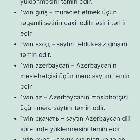
yüklənməsini təmin edir.
1win giriş – müraciət etmək üçün
rəqəmli sətirin daxil edilməsini təmin
edir.
1win вход – saytın təhlükəsiz girişini
təmin edir.
1win azerbaycan – Azerbaycanın
məsləhətçisi üçün mərc saytını təmin
edir.
1win az – Azerbaycanın məsləhətçisi
üçün mərc saytını təmin edir.
1win скачать – saytın Azerbaycan dili
sürətində yüklənməsini təmin edir.
1win oyna – saytın oyunları və tələb