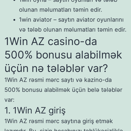
olunan məlumatları təmin edir.
1win aviator – saytın aviator oyunlarını
və tələb olunan məlumatları təmin edir.
1Win AZ casino-da
500% bonusu alabilmək
üçün nə tələblər var?
1Win AZ rəsmi mərc saytı və kazino-da
500% bonusu alabilmək üçün belə tələblər
var:
1. 1Win AZ giriş
1Win AZ rəsmi mərc saytına giriş etmək