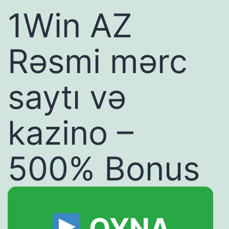
1Win AZ
Rəsmi mərc
saytı və
kazino –
500% Bonus
OYNA