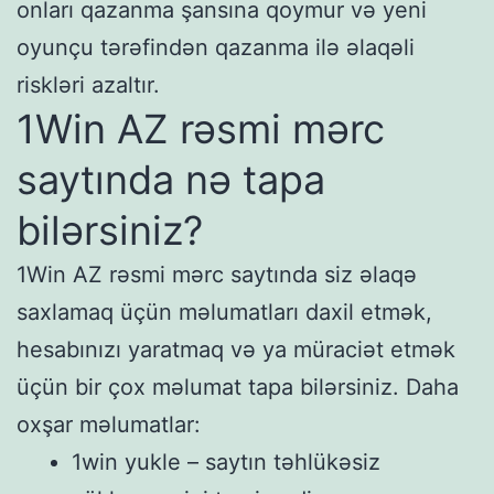
onları qazanma şansına qoymur və yeni
oyunçu tərəfindən qazanma ilə əlaqəli
riskləri azaltır.
1Win AZ rəsmi mərc
saytında nə tapa
bilərsiniz?
1Win AZ rəsmi mərc saytında siz əlaqə
saxlamaq üçün məlumatları daxil etmək,
hesabınızı yaratmaq və ya müraciət etmək
üçün bir çox məlumat tapa bilərsiniz. Daha
oxşar məlumatlar:
1win yukle – saytın təhlükəsiz