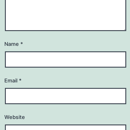
Name
*
Email
*
Website