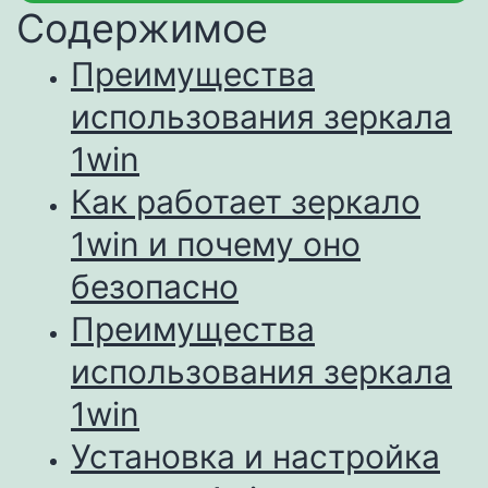
Содержимое
Преимущества
использования зеркала
1win
Как работает зеркало
1win и почему оно
безопасно
Преимущества
использования зеркала
1win
Установка и настройка