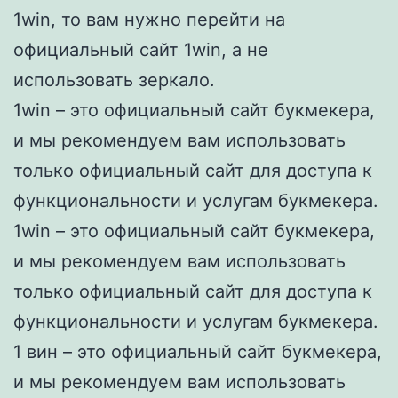
1win, то вам нужно перейти на
официальный сайт 1win, а не
использовать зеркало.
1win – это официальный сайт букмекера,
и мы рекомендуем вам использовать
только официальный сайт для доступа к
функциональности и услугам букмекера.
1win – это официальный сайт букмекера,
и мы рекомендуем вам использовать
только официальный сайт для доступа к
функциональности и услугам букмекера.
1 вин – это официальный сайт букмекера,
и мы рекомендуем вам использовать