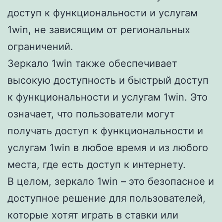
доступ к функциональности и услугам
1win, не зависящим от региональных
ограничений.
Зеркало 1win также обеспечивает
высокую доступность и быстрый доступ
к функциональности и услугам 1win. Это
означает, что пользователи могут
получать доступ к функциональности и
услугам 1win в любое время и из любого
места, где есть доступ к интернету.
В целом, зеркало 1win – это безопасное и
доступное решение для пользователей,
которые хотят играть в ставки или