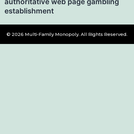
authoritative web page gambling
establishment
© 2026 Multi-Family Monopoly. All Rights Reserved.