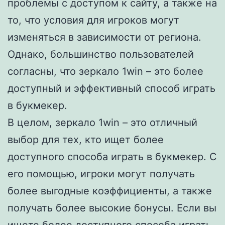
проблемы с доступом к сайту, а также на
то, что условия для игроков могут
изменяться в зависимости от региона.
Однако, большинство пользователей
согласны, что зеркало 1win – это более
доступный и эффективный способ играть
в букмекер.
В целом, зеркало 1win – это отличный
выбор для тех, кто ищет более
доступного способа играть в букмекер. С
его помощью, игроки могут получать
более выгодные коэффициенты, а также
получать более высокие бонусы. Если вы