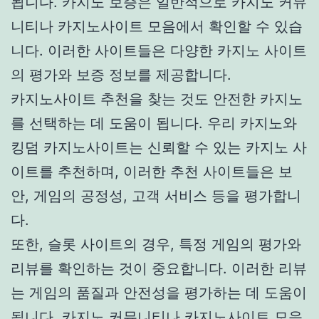
됩니다. 카지노 보증은 일반적으로 카지노 커뮤
니티나 카지노사이트 모음에서 확인할 수 있습
니다. 이러한 사이트들은 다양한 카지노 사이트
의 평가와 보증 정보를 제공합니다.
카지노사이트 추천을 찾는 것도 안전한 카지노
를 선택하는 데 도움이 됩니다. 우리 카지노와
킹덤 카지노사이트는 신뢰할 수 있는 카지노 사
이트를 추천하며, 이러한 추천 사이트들은 보
안, 게임의 공정성, 고객 서비스 등을 평가합니
다.
또한, 슬롯 사이트의 경우, 특정 게임의 평가와
리뷰를 확인하는 것이 중요합니다. 이러한 리뷰
는 게임의 품질과 안전성을 평가하는 데 도움이
됩니다. 카지노 커뮤니티나 카지노사이트 모음