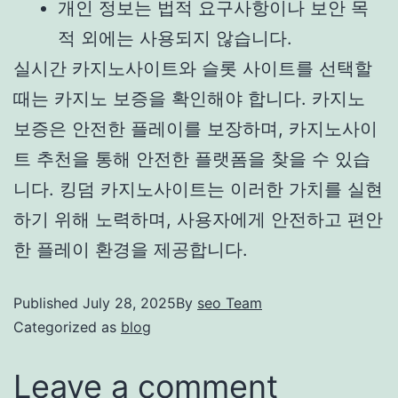
개인 정보는 법적 요구사항이나 보안 목
적 외에는 사용되지 않습니다.
실시간 카지노사이트와 슬롯 사이트를 선택할
때는 카지노 보증을 확인해야 합니다. 카지노
보증은 안전한 플레이를 보장하며, 카지노사이
트 추천을 통해 안전한 플랫폼을 찾을 수 있습
니다. 킹덤 카지노사이트는 이러한 가치를 실현
하기 위해 노력하며, 사용자에게 안전하고 편안
한 플레이 환경을 제공합니다.
Published
July 28, 2025
By
seo Team
Categorized as
blog
Leave a comment