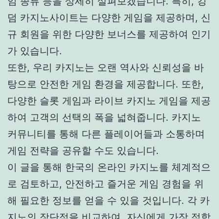
임 종류 등을 상세히 살펴보겠습니다. 특히, 킹
덤 카지노사이트는 다양한 게임을 제공하며, 신
규 회원을 위한 다양한 보너스를 제공하여 인기
가 있습니다.
또한, 우리 카지노는 오랜 역사와 신뢰성을 바
탕으로 안전한 게임 환경을 제공합니다. 또한,
다양한 슬롯 게임과 라이브 카지노 게임을 제공
하여 고객의 선택의 폭을 넓혀줍니다. 카지노
커뮤니티를 통해 다른 플레이어들과 소통하며
게임 전략을 공유할 수도 있습니다.
이 글을 통해 한국의 온라인 카지노를 체계적으
로 검토하고, 안전하고 즐거운 게임 경험을 위
해 필요한 정보를 얻을 수 있을 것입니다. 각 카
지노의 장단점을 비교하여, 자신에게 가장 적합