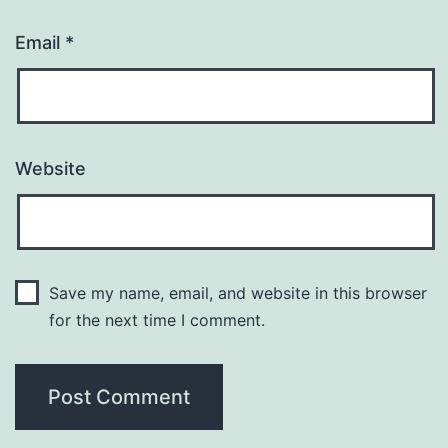
Email
*
Website
Save my name, email, and website in this browser
for the next time I comment.