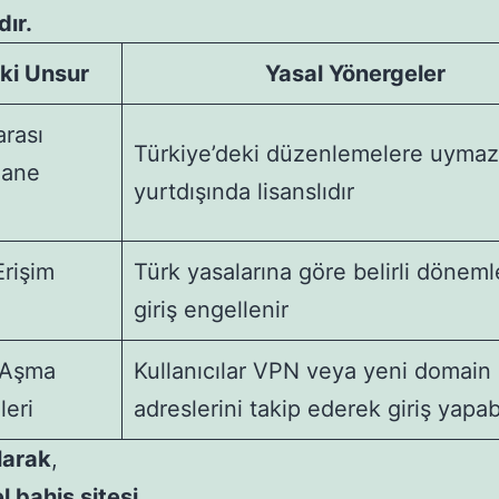
ır.
ki Unsur
Yasal Yönergeler
arası
Türkiye’deki düzenlemelere uyma
hane
yurtdışında lisanslıdır
rişim
Türk yasalarına göre belirli dönem
giriş engellenir
 Aşma
Kullanıcılar VPN veya yeni domain
eri
adreslerini takip ederek giriş yapabi
larak
,
 bahis sitesi
,