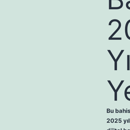
2
Y
Ye
Bu bahi
2025 yılı