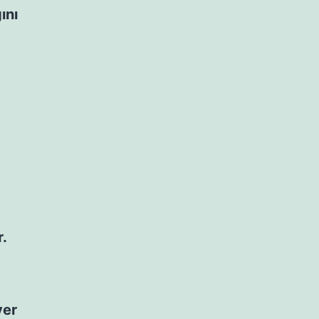
ını
.
yer