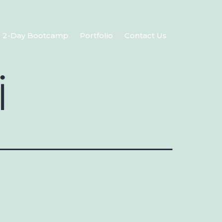
2-Day Bootcamp
Portfolio
Contact Us
i