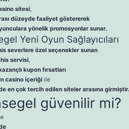
asino sitesi
,
rası düzeyde faaliyet göstererek
yunculara yönelik promosyonlar sunar.
gel Yeni Oyun Sağlayıcıları
is severlere özel seçenekler sunan
his servisi
,
azançlı kupon fırsatları
n casino içeriği
ile
de en çok tercih edilen siteler arasına girmiştir
segel güvenilir mi?
le
’de