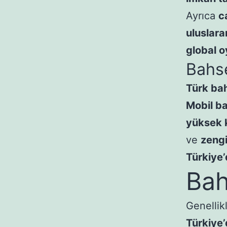
Ayrıca
c
uluslara
global o
Bahse
Türk bah
Mobil ba
yüksek k
ve
zengi
Türkiye’
Bah
Genellik
Türkiye