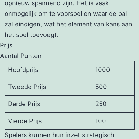
opnieuw spannend zijn. Het is vaak
onmogelijk om te voorspellen waar de bal
zal eindigen, wat het element van kans aan
het spel toevoegt.
Prijs
Aantal Punten
Hoofdprijs
1000
Tweede Prijs
500
Derde Prijs
250
Vierde Prijs
100
Spelers kunnen hun inzet strategisch