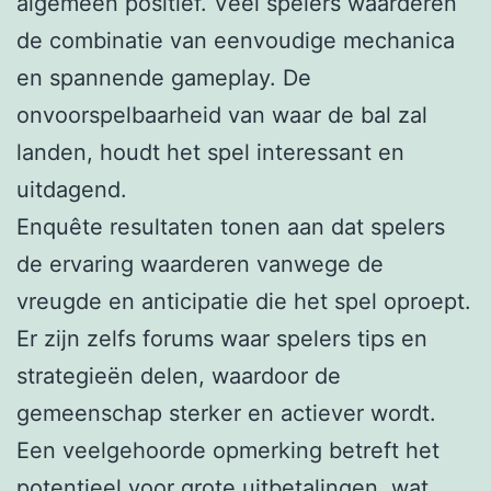
algemeen positief. Veel spelers waarderen
de combinatie van eenvoudige mechanica
en spannende gameplay. De
onvoorspelbaarheid van waar de bal zal
landen, houdt het spel interessant en
uitdagend.
Enquête resultaten tonen aan dat spelers
de ervaring waarderen vanwege de
vreugde en anticipatie die het spel oproept.
Er zijn zelfs forums waar spelers tips en
strategieën delen, waardoor de
gemeenschap sterker en actiever wordt.
Een veelgehoorde opmerking betreft het
potentieel voor grote uitbetalingen, wat