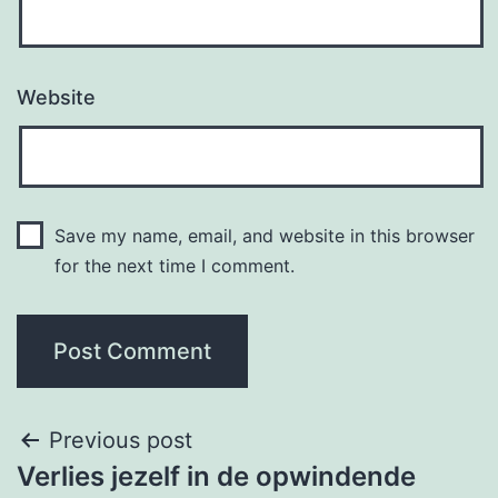
Website
Save my name, email, and website in this browser
for the next time I comment.
Previous post
Verlies jezelf in de opwindende