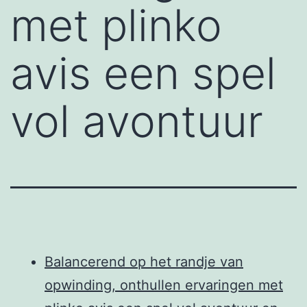
met plinko
avis een spel
vol avontuur
Balancerend op het randje van
opwinding, onthullen ervaringen met