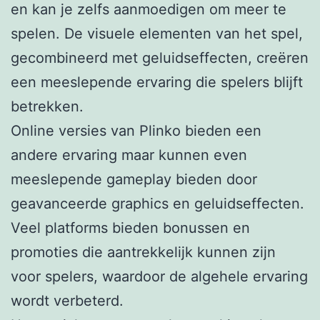
en kan je zelfs aanmoedigen om meer te
spelen. De visuele elementen van het spel,
gecombineerd met geluidseffecten, creëren
een meeslepende ervaring die spelers blijft
betrekken.
Online versies van Plinko bieden een
andere ervaring maar kunnen even
meeslepende gameplay bieden door
geavanceerde graphics en geluidseffecten.
Veel platforms bieden bonussen en
promoties die aantrekkelijk kunnen zijn
voor spelers, waardoor de algehele ervaring
wordt verbeterd.