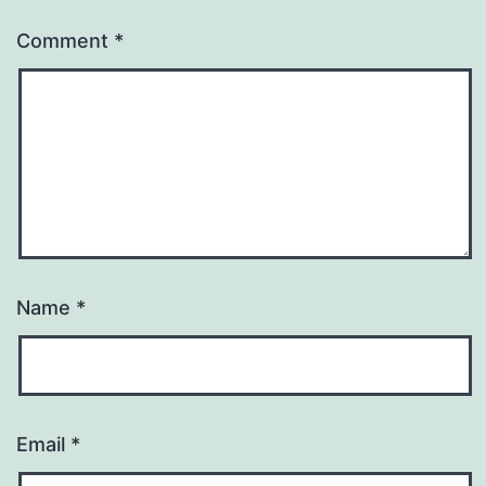
Comment
*
Name
*
Email
*