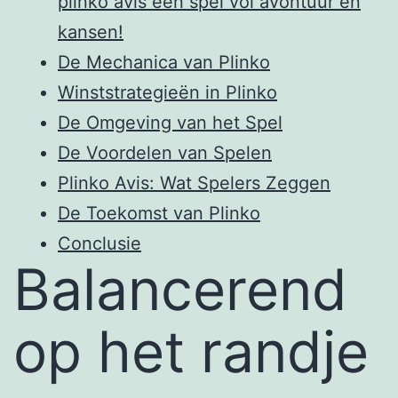
plinko avis een spel vol avontuur en
kansen!
De Mechanica van Plinko
Winststrategieën in Plinko
De Omgeving van het Spel
De Voordelen van Spelen
Plinko Avis: Wat Spelers Zeggen
De Toekomst van Plinko
Conclusie
Balancerend
op het randje