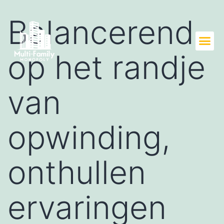
Balancerend
op het randje
van
opwinding,
onthullen
ervaringen