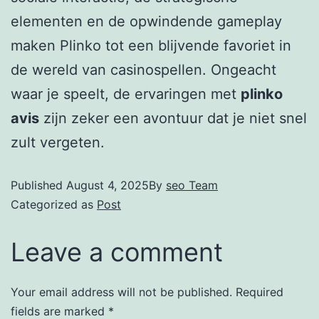
elementen en de opwindende gameplay
maken Plinko tot een blijvende favoriet in
de wereld van casinospellen. Ongeacht
waar je speelt, de ervaringen met
plinko
avis
zijn zeker een avontuur dat je niet snel
zult vergeten.
Published
August 4, 2025
By
seo Team
Categorized as
Post
Leave a comment
Your email address will not be published.
Required
fields are marked
*