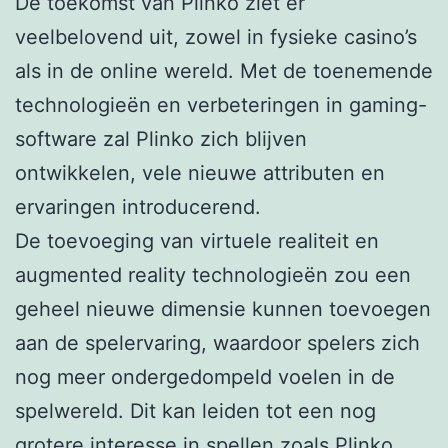
De toekomst van Plinko ziet er
veelbelovend uit, zowel in fysieke casino’s
als in de online wereld. Met de toenemende
technologieën en verbeteringen in gaming-
software zal Plinko zich blijven
ontwikkelen, vele nieuwe attributen en
ervaringen introducerend.
De toevoeging van virtuele realiteit en
augmented reality technologieën zou een
geheel nieuwe dimensie kunnen toevoegen
aan de spelervaring, waardoor spelers zich
nog meer ondergedompeld voelen in de
spelwereld. Dit kan leiden tot een nog
grotere interesse in spellen zoals Plinko.