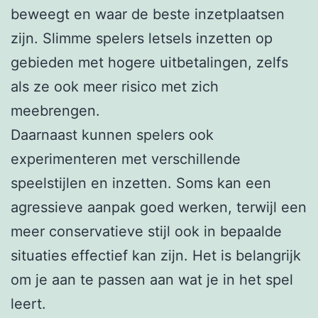
beweegt en waar de beste inzetplaatsen
zijn. Slimme spelers letsels inzetten op
gebieden met hogere uitbetalingen, zelfs
als ze ook meer risico met zich
meebrengen.
Daarnaast kunnen spelers ook
experimenteren met verschillende
speelstijlen en inzetten. Soms kan een
agressieve aanpak goed werken, terwijl een
meer conservatieve stijl ook in bepaalde
situaties effectief kan zijn. Het is belangrijk
om je aan te passen aan wat je in het spel
leert.