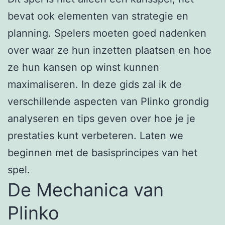
bevat ook elementen van strategie en
planning. Spelers moeten goed nadenken
over waar ze hun inzetten plaatsen en hoe
ze hun kansen op winst kunnen
maximaliseren. In deze gids zal ik de
verschillende aspecten van Plinko grondig
analyseren en tips geven over hoe je je
prestaties kunt verbeteren. Laten we
beginnen met de basisprincipes van het
spel.
De Mechanica van
Plinko