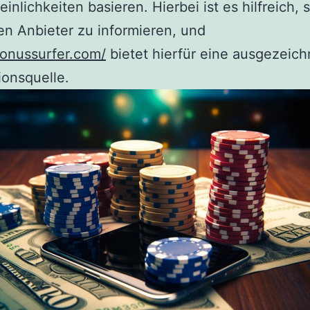
inlichkeiten basieren. Hierbei ist es hilfreich, 
en Anbieter zu informieren, und
bonussurfer.com/
bietet hierfür eine ausgezeich
ionsquelle.