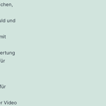
ichen,
uld und
mit
wertung
für
für
er Video