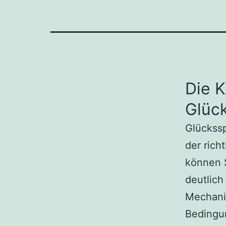
Die K
Glück
Glückssp
der ric
können S
deutlich
Mechanis
Bedingu