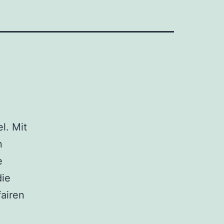
l. Mit
n
e
die
airen