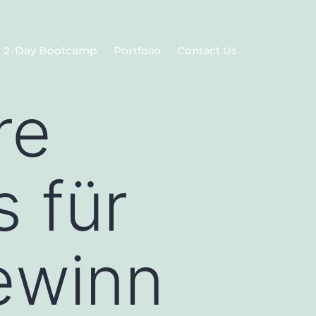
2-Day Bootcamp
Portfolio
Contact Us
re
 für
ewinn