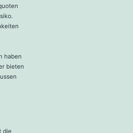
squoten
siko.
hkeiten
n haben
er bieten
lussen
t die