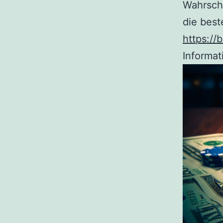
Wahrsche
die best
https://
Informat