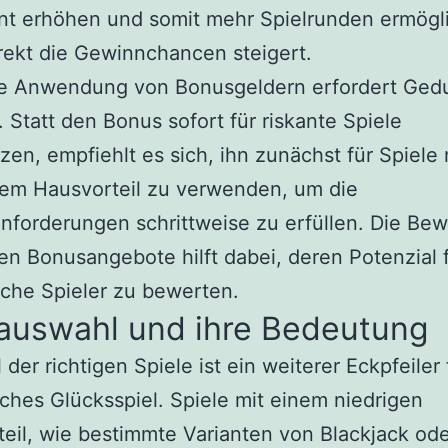
ant erhöhen und somit mehr Spielrunden ermögl
rekt die Gewinnchancen steigert.
ge Anwendung von Bonusgeldern erfordert Ged
n. Statt den Bonus sofort für riskante Spiele
zen, empfiehlt es sich, ihn zunächst für Spiele 
rem Hausvorteil zu verwenden, um die
forderungen schrittweise zu erfüllen. Die Be
en Bonusangebote hilft dabei, deren Potenzial 
sche Spieler zu bewerten.
lauswahl und ihre Bedeutung
 der richtigen Spiele ist ein weiterer Eckpfeiler 
iches Glücksspiel. Spiele mit einem niedrigen
eil, wie bestimmte Varianten von Blackjack od