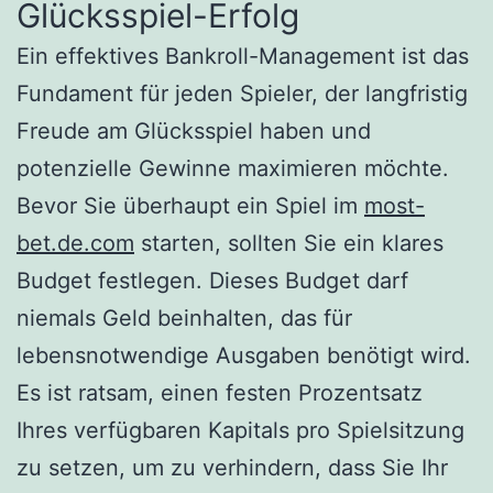
Glücksspiel-Erfolg
Ein effektives Bankroll-Management ist das
Fundament für jeden Spieler, der langfristig
Freude am Glücksspiel haben und
potenzielle Gewinne maximieren möchte.
Bevor Sie überhaupt ein Spiel im
most-
bet.de.com
starten, sollten Sie ein klares
Budget festlegen. Dieses Budget darf
niemals Geld beinhalten, das für
lebensnotwendige Ausgaben benötigt wird.
Es ist ratsam, einen festen Prozentsatz
Ihres verfügbaren Kapitals pro Spielsitzung
zu setzen, um zu verhindern, dass Sie Ihr