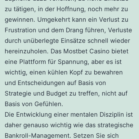
zu tätigen, in der Hoffnung, noch mehr zu
gewinnen. Umgekehrt kann ein Verlust zu
Frustration und dem Drang führen, Verluste
durch unüberlegte Einsätze schnell wieder
hereinzuholen. Das Mostbet Casino bietet
eine Plattform für Spannung, aber es ist
wichtig, einen kühlen Kopf zu bewahren
und Entscheidungen auf Basis von
Strategie und Budget zu treffen, nicht auf
Basis von Gefühlen.
Die Entwicklung einer mentalen Disziplin ist
daher genauso wichtig wie das strategische
Bankroll-Management. Setzen Sie sich