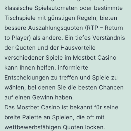
klassische Spielautomaten oder bestimmte
Tischspiele mit günstigen Regeln, bieten
bessere Auszahlungsquoten (RTP – Return
to Player) als andere. Ein tiefes Verständnis
der Quoten und der Hausvorteile
verschiedener Spiele im Mostbet Casino
kann Ihnen helfen, informierte
Entscheidungen zu treffen und Spiele zu
wählen, bei denen Sie die besten Chancen
auf einen Gewinn haben.
Das Mostbet Casino ist bekannt für seine
breite Palette an Spielen, die oft mit
wettbewerbsfähigen Quoten locken.