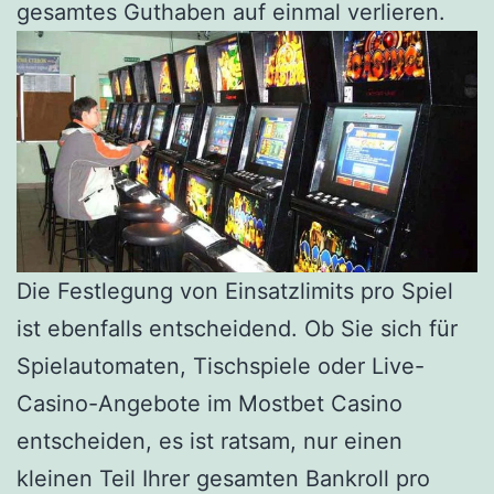
gesamtes Guthaben auf einmal verlieren.
Die Festlegung von Einsatzlimits pro Spiel
ist ebenfalls entscheidend. Ob Sie sich für
Spielautomaten, Tischspiele oder Live-
Casino-Angebote im Mostbet Casino
entscheiden, es ist ratsam, nur einen
kleinen Teil Ihrer gesamten Bankroll pro