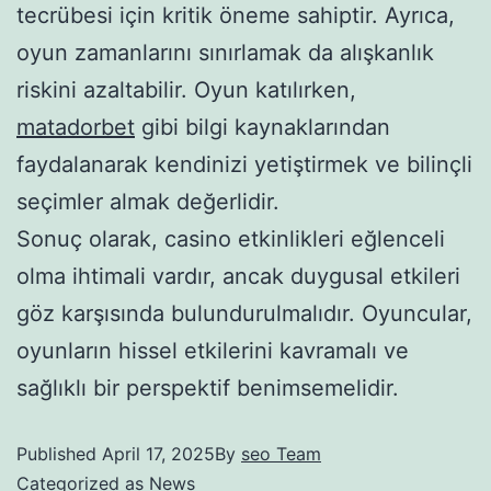
tecrübesi için kritik öneme sahiptir. Ayrıca,
oyun zamanlarını sınırlamak da alışkanlık
riskini azaltabilir. Oyun katılırken,
matadorbet
gibi bilgi kaynaklarından
faydalanarak kendinizi yetiştirmek ve bilinçli
seçimler almak değerlidir.
Sonuç olarak, casino etkinlikleri eğlenceli
olma ihtimali vardır, ancak duygusal etkileri
göz karşısında bulundurulmalıdır. Oyuncular,
oyunların hissel etkilerini kavramalı ve
sağlıklı bir perspektif benimsemelidir.
Published
April 17, 2025
By
seo Team
Categorized as
News