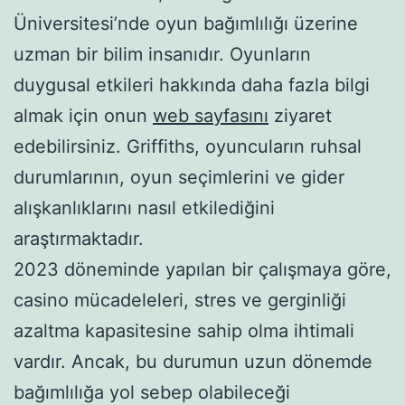
Üniversitesi’nde oyun bağımlılığı üzerine
uzman bir bilim insanıdır. Oyunların
duygusal etkileri hakkında daha fazla bilgi
almak için onun
web sayfasını
ziyaret
edebilirsiniz. Griffiths, oyuncuların ruhsal
durumlarının, oyun seçimlerini ve gider
alışkanlıklarını nasıl etkilediğini
araştırmaktadır.
2023 döneminde yapılan bir çalışmaya göre,
casino mücadeleleri, stres ve gerginliği
azaltma kapasitesine sahip olma ihtimali
vardır. Ancak, bu durumun uzun dönemde
bağımlılığa yol sebep olabileceği