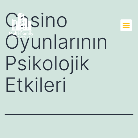
Casino
Oyunlarının
Psikolojik
Etkileri