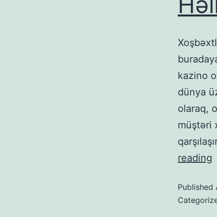
Həll
Xoşbəxt
buradaya
kazino o
dünya üz
olaraq, 
müştəri 
qarşılaş
reading
Published
Categoriz