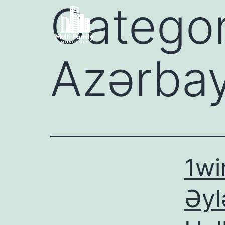
Catego
Azərba
1wi
Əyl