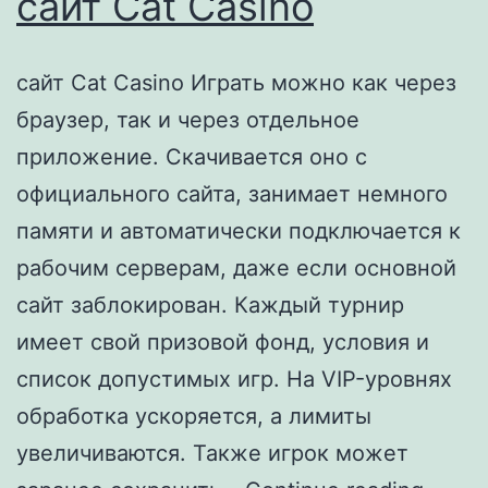
сайт Cat Casino
сайт Cat Casino Играть можно как через
браузер, так и через отдельное
приложение. Скачивается оно с
официального сайта, занимает немного
памяти и автоматически подключается к
рабочим серверам, даже если основной
сайт заблокирован. Каждый турнир
имеет свой призовой фонд, условия и
список допустимых игр. На VIP-уровнях
обработка ускоряется, а лимиты
увеличиваются. Также игрок может