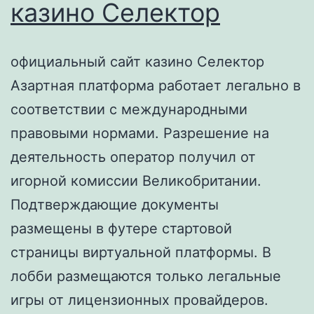
казино Селектор
официальный сайт казино Селектор
Азартная платформа работает легально в
соответствии с международными
правовыми нормами. Разрешение на
деятельность оператор получил от
игорной комиссии Великобритании.
Подтверждающие документы
размещены в футере стартовой
страницы виртуальной платформы. В
лобби размещаются только легальные
игры от лицензионных провайдеров.