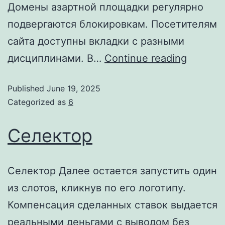
Домены азартной площадки регулярно
подвергаются блокировкам. Посетителям
сайта доступны вкладки с разными
дисциплинами. В…
Continue reading
Published
June 19, 2025
Categorized as
6
Селектор
Селектор Далее остается запустить один
из слотов, кликнув по его логотипу.
Компенсация сделанных ставок выдается
реальными деньгами с выводом без