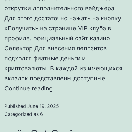
открутки дополнительного вейджера.
Для этого достаточно нажать на кнопку
«Получить» на странице VIP клуба в
профиле. официальный сайт казино
Селектор Для внесения депозитов
подходят фиатные деньги и
криптовалюты. В каждой из имеющихся
вкладок представлены доступные…
Continue reading
Published
June 19, 2025
Categorized as
6