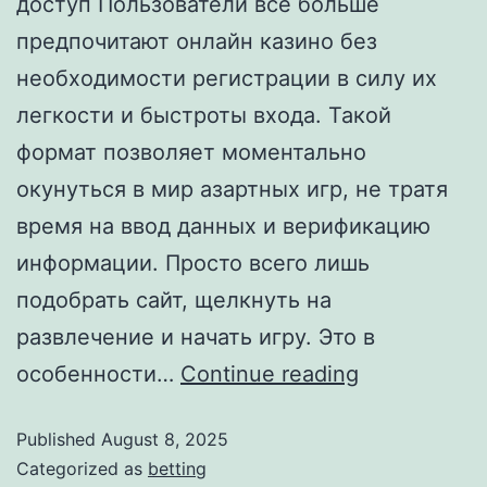
доступ Пользователи все больше
предпочитают онлайн казино без
необходимости регистрации в силу их
легкости и быстроты входа. Такой
формат позволяет моментально
окунуться в мир азартных игр, не тратя
время на ввод данных и верификацию
информации. Просто всего лишь
подобрать сайт, щелкнуть на
развлечение и начать игру. Это в
особенности…
Continue reading
Published
August 8, 2025
Categorized as
betting