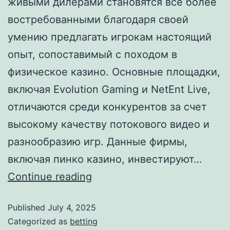
живыми дилерами становятся все более
востребованными благодаря своей
умению предлагать игрокам настоящий
опыт, сопоставимый с походом в
физическое казино. Основные площадки,
включая Evolution Gaming и NetEnt Live,
отличаются среди конкурентов за счет
высокому качеству потокового видео и
разнообразию игр. Данные фирмы,
включая пинко казино, инвестируют…
Continue reading
Published
July 4, 2025
Categorized as
betting