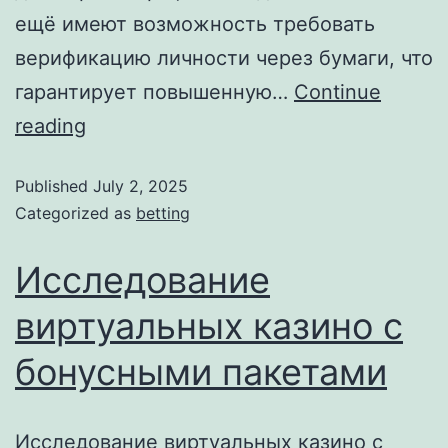
ещё имеют возможность требовать
верификацию личности через бумаги, что
гарантирует повышенную…
Continue
reading
Published
July 2, 2025
Categorized as
betting
Исследование
виртуальных казино с
бонусными пакетами
Исследование виртуальных казино с