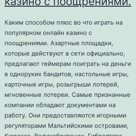
казино с поощрениями.
Каким способом плюс во что играть на
популярном онлайн казино с
поощрениями. Азартные площадки,
которые действуют в сети официально,
предлагают геймерам поиграть на деньги
в одноруких бандитов, настольные игры,
карточные игры, розыгрыши лотерей,
мгновенные лотереи. Самые признанные
компании обладают документами на
работу. Они предоставляются игорными
регуляторами Мальтийскими островами,