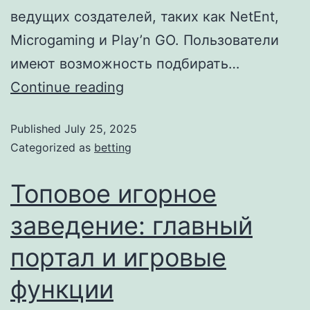
ведущих создателей, таких как NetEnt,
Microgaming и Play’n GO. Пользователи
имеют возможность подбирать…
Continue reading
Published
July 25, 2025
Categorized as
betting
Топовое игорное
заведение: главный
портал и игровые
функции