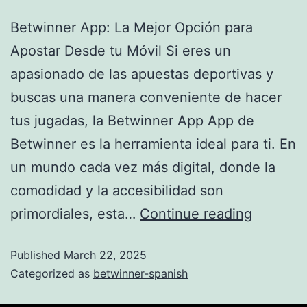
Betwinner App: La Mejor Opción para
Apostar Desde tu Móvil Si eres un
apasionado de las apuestas deportivas y
buscas una manera conveniente de hacer
tus jugadas, la Betwinner App App de
Betwinner es la herramienta ideal para ti. En
un mundo cada vez más digital, donde la
comodidad y la accesibilidad son
primordiales, esta…
Continue reading
Published
March 22, 2025
Categorized as
betwinner-spanish