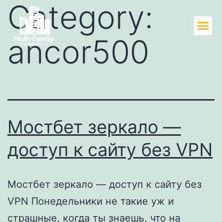
Category:
ancor500
Мостбет зеркало —
доступ к сайту без VPN
Мостбет зеркало — доступ к сайту без
VPN Понедельники не такие уж и
страшные, когда ты знаешь, что на