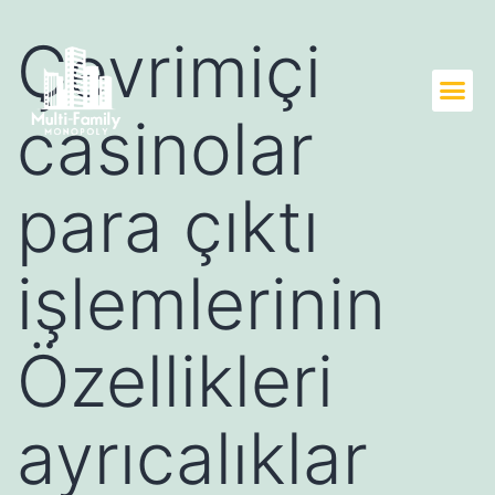
Çevrimiçi
casinolar
para çıktı
işlemlerinin
Özellikleri
ayrıcalıklar