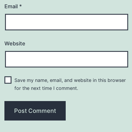
Email
*
Website
Save my name, email, and website in this browser
for the next time I comment.