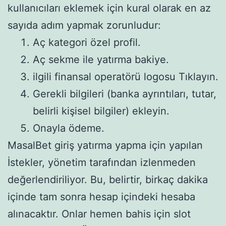
kullanıcıları eklemek için kural olarak en az
sayıda adım yapmak zorunludur:
Aç kategori özel profil.
Aç sekme ile yatırma bakiye.
ilgili finansal operatörü logosu Tıklayın.
Gerekli bilgileri (banka ayrıntıları, tutar,
belirli kişisel bilgiler) ekleyin.
Onayla ödeme.
MasalBet giriş yatırma yapma için yapılan
İstekler, yönetim tarafından izlenmeden
değerlendiriliyor. Bu, belirtir, birkaç dakika
içinde tam sonra hesap içindeki hesaba
alınacaktır. Onlar hemen bahis için slot