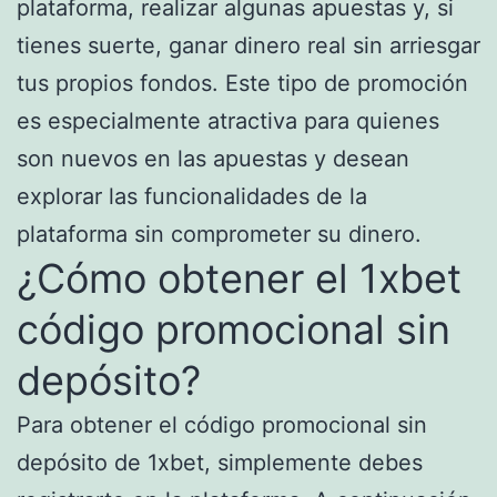
plataforma, realizar algunas apuestas y, si
tienes suerte, ganar dinero real sin arriesgar
tus propios fondos. Este tipo de promoción
es especialmente atractiva para quienes
son nuevos en las apuestas y desean
explorar las funcionalidades de la
plataforma sin comprometer su dinero.
¿Cómo obtener el 1xbet
código promocional sin
depósito?
Para obtener el código promocional sin
depósito de 1xbet, simplemente debes