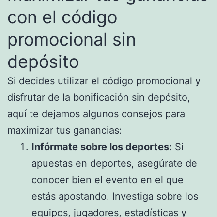
con el código
promocional sin
depósito
Si decides utilizar el código promocional y
disfrutar de la bonificación sin depósito,
aquí te dejamos algunos consejos para
maximizar tus ganancias:
Infórmate sobre los deportes:
Si
apuestas en deportes, asegúrate de
conocer bien el evento en el que
estás apostando. Investiga sobre los
equipos, jugadores, estadísticas y