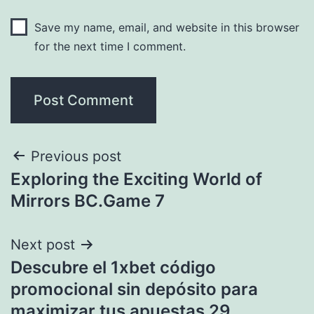
Save my name, email, and website in this browser
for the next time I comment.
Previous post
Exploring the Exciting World of
Mirrors BC.Game 7
Next post
Descubre el 1xbet código
promocional sin depósito para
maximizar tus apuestas 29