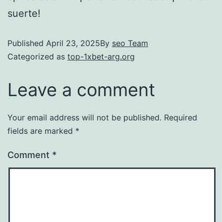
suerte!
Published
April 23, 2025
By
seo Team
Categorized as
top-1xbet-arg.org
Leave a comment
Your email address will not be published.
Required
fields are marked
*
Comment
*