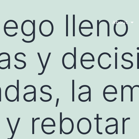
uego lleno
About
as y decis
adas, la e
 y rebotar