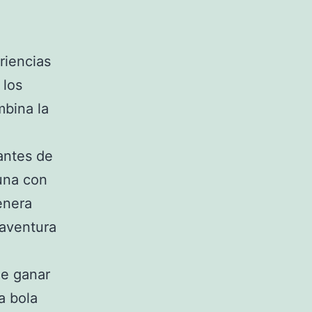
riencias
 los
mbina la
antes de
 una con
enera
 aventura
de ganar
a bola