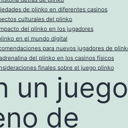
iedades de plinko en diferentes casinos
ectos culturales del plinko
impacto del plinko en los jugadores
plinko en el mundo digital
comendaciones para nuevos jugadores de plink
adrenalina del plinko en los casinos físicos
sideraciones finales sobre el juego plinko
n un jueg
leno de