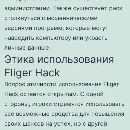
администрации. Также существует риск
столкнуться с мошенническими
версиями программ, которые могут
навредить компьютеру или украсть
личные данные.
Этика использования
Fliger Hack
Вопрос этичности использования Fliger
Hack остается открытым. С одной
стороны, игроки стремятся использовать
все возможные средства для повышения
своих шансов на успех, но с другой