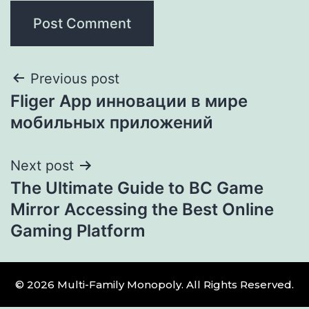
Previous post
Fliger App инновации в мире
мобильных приложений
Next post
The Ultimate Guide to BC Game
Mirror Accessing the Best Online
Gaming Platform
© 2026 Multi-Family Monopoly. All Rights Reserved.