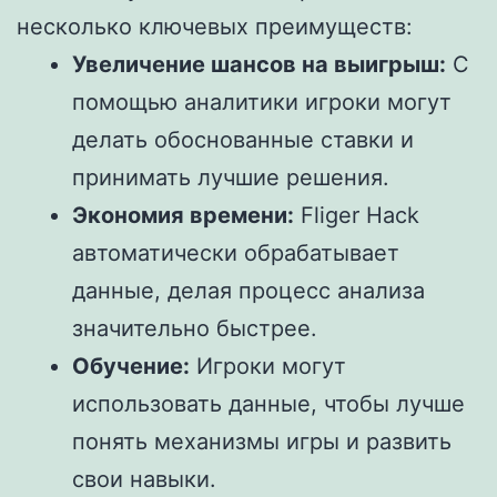
несколько ключевых преимуществ:
Увеличение шансов на выигрыш:
С
помощью аналитики игроки могут
делать обоснованные ставки и
принимать лучшие решения.
Экономия времени:
Fliger Hack
автоматически обрабатывает
данные, делая процесс анализа
значительно быстрее.
Обучение:
Игроки могут
использовать данные, чтобы лучше
понять механизмы игры и развить
свои навыки.