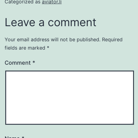
Categorized as
aviator.li
Leave a comment
Your email address will not be published.
Required
fields are marked
*
Comment
*