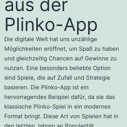
aus der
Plinko-App
Die digitale Welt hat uns unzählige
Möglichkeiten eröffnet, um Spaß zu haben
und gleichzeitig Chancen auf Gewinne zu
nutzen. Eine besonders beliebte Option
sind Spiele, die auf Zufall und Strategie
basieren. Die Plinko-App ist ein
hervorragendes Beispiel dafür, da sie das
klassische Plinko-Spiel in ein modernes
Format bringt. Diese Art von Spielen hat in
den letzten Jahren an Popularität