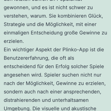
gewonnen, und es ist nicht schwer zu
verstehen, warum. Sie kombinieren Glück,
Strategie und die Möglichkeit, mit einer
einmaligen Entscheidung große Gewinne zu
erzielen.
Ein wichtiger Aspekt der Plinko-App ist die
Benutzererfahrung, die oft als
entscheidend für den Erfolg solcher Spiele
angesehen wird. Spieler suchen nicht nur
nach der Möglichkeit, Gewinne zu erzielen,
sondern auch nach einer ansprechenden,
distrahierenden und unterhaltsamen
Umgebung. Die visuelle und akustische