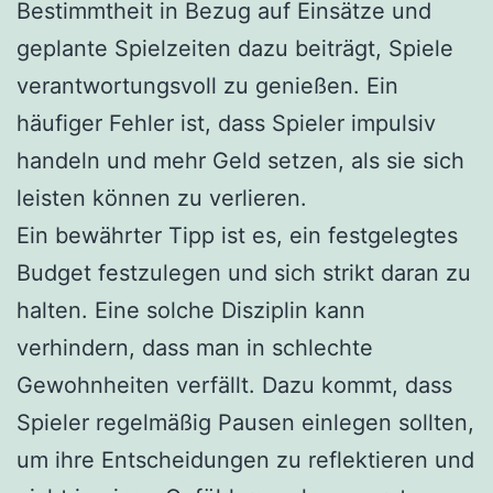
Bestimmtheit in Bezug auf Einsätze und
geplante Spielzeiten dazu beiträgt, Spiele
verantwortungsvoll zu genießen. Ein
häufiger Fehler ist, dass Spieler impulsiv
handeln und mehr Geld setzen, als sie sich
leisten können zu verlieren.
Ein bewährter Tipp ist es, ein festgelegtes
Budget festzulegen und sich strikt daran zu
halten. Eine solche Disziplin kann
verhindern, dass man in schlechte
Gewohnheiten verfällt. Dazu kommt, dass
Spieler regelmäßig Pausen einlegen sollten,
um ihre Entscheidungen zu reflektieren und