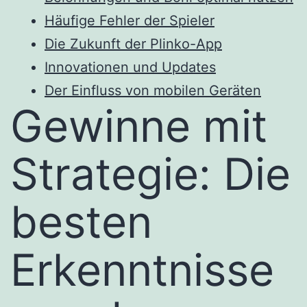
Häufige Fehler der Spieler
Die Zukunft der Plinko-App
Innovationen und Updates
Der Einfluss von mobilen Geräten
Gewinne mit
Strategie: Die
besten
Erkenntnisse