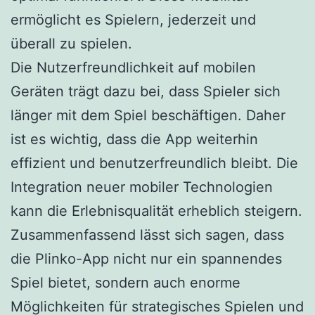
ermöglicht es Spielern, jederzeit und
überall zu spielen.
Die Nutzerfreundlichkeit auf mobilen
Geräten trägt dazu bei, dass Spieler sich
länger mit dem Spiel beschäftigen. Daher
ist es wichtig, dass die App weiterhin
effizient und benutzerfreundlich bleibt. Die
Integration neuer mobiler Technologien
kann die Erlebnisqualität erheblich steigern.
Zusammenfassend lässt sich sagen, dass
die Plinko-App nicht nur ein spannendes
Spiel bietet, sondern auch enorme
Möglichkeiten für strategisches Spielen und