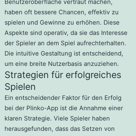
Benutzeroberfläche vertraut machen,
haben oft bessere Chancen, effektiv zu
spielen und Gewinne zu erhöhen. Diese
Aspekte sind operativ, da sie das Interesse
der Spieler an dem Spiel aufrechterhalten.
Die intuitive Gestaltung ist entscheidend,
um eine breite Nutzerbasis anzuziehen.
Strategien für erfolgreiches
Spielen
Ein entscheidender Faktor für den Erfolg
bei der Plinko-App ist die Annahme einer
klaren Strategie. Viele Spieler haben
herausgefunden, dass das Setzen von