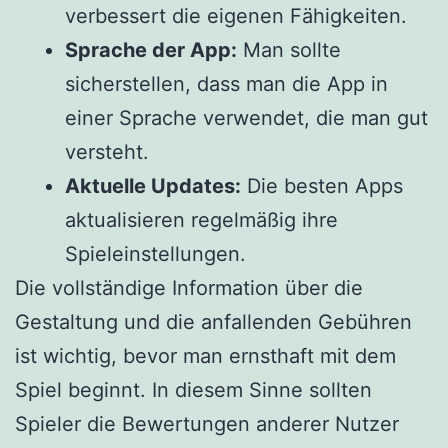
verbessert die eigenen Fähigkeiten.
Sprache der App:
Man sollte
sicherstellen, dass man die App in
einer Sprache verwendet, die man gut
versteht.
Aktuelle Updates:
Die besten Apps
aktualisieren regelmäßig ihre
Spieleinstellungen.
Die vollständige Information über die
Gestaltung und die anfallenden Gebühren
ist wichtig, bevor man ernsthaft mit dem
Spiel beginnt. In diesem Sinne sollten
Spieler die Bewertungen anderer Nutzer