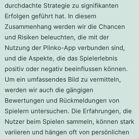
durchdachte Strategie zu signifikanten
Erfolgen geführt hat. In diesem
Zusammenhang werden wir die Chancen
und Risiken beleuchten, die mit der
Nutzung der Plinko-App verbunden sind,
und die Aspekte, die das Spielerlebnis
positiv oder negativ beeinflussen können.
Um ein umfassendes Bild zu vermitteln,
werden wir auch die gängigen
Bewertungen und Rückmeldungen von
Spielern untersuchen. Die Erfahrungen, die
Nutzer beim Spielen sammeln, können stark
variieren und hängen oft von persönlichen