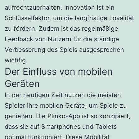
aufrechtzuerhalten. Innovation ist ein
Schlüsselfaktor, um die langfristige Loyalität
zu fördern. Zudem ist das regelmäßige
Feedback von Nutzern für die ständige
Verbesserung des Spiels ausgesprochen
wichtig.
Der Einfluss von mobilen
Geräten
In der heutigen Zeit nutzen die meisten
Spieler ihre mobilen Geräte, um Spiele zu
genießen. Die Plinko-App ist so konzipiert,
dass sie auf Smartphones und Tablets
optimal funktioniert. Diese Mobilität