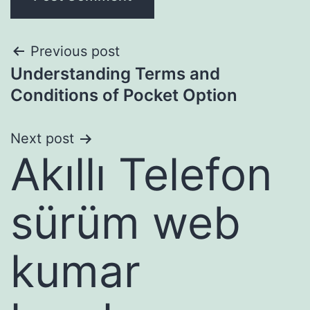
Previous post
Understanding Terms and
Conditions of Pocket Option
Next post
Akıllı Telefon
sürüm web
kumar