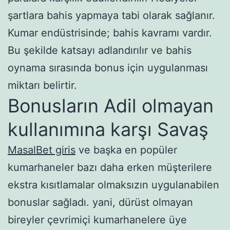
şartlara bahis yapmaya tabi olarak sağlanır.
Kumar endüstrisinde; bahis kavramı vardır.
Bu şekilde katsayı adlandırılır ve bahis
oynama sırasında bonus için uygulanması
miktarı belirtir.
Bonusların Adil olmayan
kullanımına karşı Savaş
MasalBet giris
ve başka en popüler
kumarhaneler bazı daha erken müşterilere
ekstra kısıtlamalar olmaksızın uygulanabilen
bonuslar sağladı. yani, dürüst olmayan
bireyler çevrimiçi kumarhanelere üye