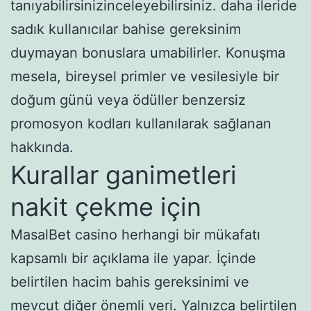
tanıyabilirsinizinceleyebilirsiniz. daha ileride
sadık kullanıcılar bahise gereksinim
duymayan bonuslara umabilirler. Konuşma
mesela, bireysel primler ve vesilesiyle bir
doğum günü veya ödüller benzersiz
promosyon kodları kullanılarak sağlanan
hakkında.
Kurallar ganimetleri
nakit çekme için
MasalBet casino herhangi bir mükafatı
kapsamlı bir açıklama ile yapar. İçinde
belirtilen hacim bahis gereksinimi ve
mevcut diğer önemli veri. Yalnızca belirtilen