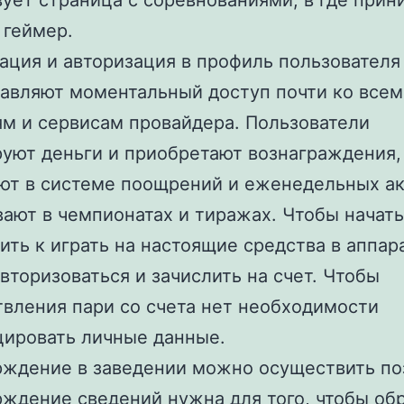
ует страница с соревнованиями, в где прин
 геймер.
ация и авторизация в профиль пользователя
авляют моментальный доступ почти ко всем
м и сервисам провайдера. Пользователи
уют деньги и приобретают вознаграждения,
ют в системе поощрений и еженедельных ак
ают в чемпионатах и тиражах. Чтобы начать
ить к играть на настоящие средства в аппар
вторизоваться и зачислить на счет. Чтобы
вления пари со счета нет необходимости
ировать личные данные.
ждение в заведении можно осуществить по
ждение сведений нужна для того, чтобы об