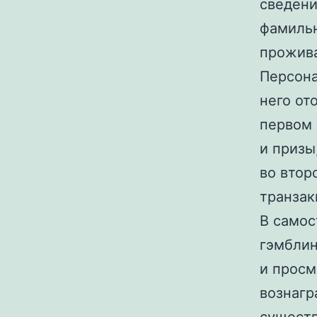
сведени
фамильн
проживан
Персона
него от
первом 
и призы
во втор
транзак
В самос
гэмблин
и просм
вознагр