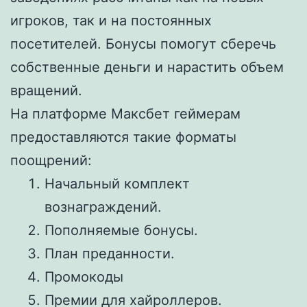
игроков, так и на постоянных
посетителей. Бонусы помогут сберечь
собственные деньги и нарастить объем
вращений.
На платформе Максбет геймерам
предоставляются такие форматы
поощрений:
Начальный комплект
вознаграждений.
Пополняемые бонусы.
План преданности.
Промокоды
Премии для хайроллеров.