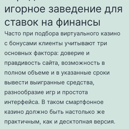
игорное заведение для
ставок на финансы
Часто при подбора виртуального казино
с бонусами клиенты учитывают три
основных фактора: доверие и
правдивость сайта, возможность в
полном объеме и в указанные сроки
вывести выигранные средства,
разнообразие игр и простота
интерфейса. В таком смартфонное
казино должно быть настолько же
практичным, как и десктопная версия.