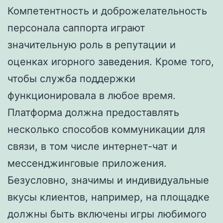
Компетентность и доброжелательность
персонала саппорта играют
значительную роль в репутации и
оценках игорного заведения. Кроме того,
чтобы служба поддержки
функционировала в любое время.
Платформа должна предоставлять
несколько способов коммуникации для
связи, в том числе интернет-чат и
мессенджинговые приложения.
Безусловно, значимы и индивидуальные
вкусы клиентов, например, на площадке
должны быть включены игры любимого