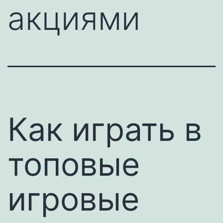
акциями
Как играть в
топовые
игровые