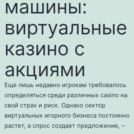
машины:
виртуальные
казино с
акциями
Еще лишь недавно игрокам требовалось
определяться среди различных casino на
свой страх и риск. Однако сектор
виртуальных игорного бизнеса постоянно
растет, а спрос создает предложение, –