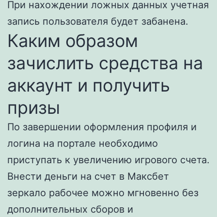
При нахождении ложных данных учетная
запись пользователя будет забанена.
Каким образом
зачислить средства на
аккаунт и получить
призы
По завершении оформления профиля и
логина на портале необходимо
приступать к увеличению игрового счета.
Внести деньги на счет в Максбет
зеркало рабочее можно мгновенно без
дополнительных сборов и