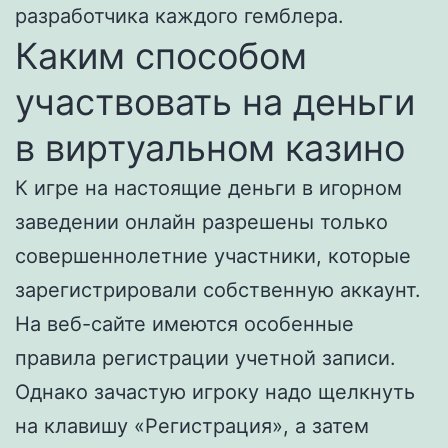
разработчика каждого гемблера.
Каким способом
участвовать на деньги
в виртуальном казино
К игре на настоящие деньги в игорном
заведении онлайн разрешены только
совершеннолетние участники, которые
зарегистрировали собственную аккаунт.
На веб-сайте имеются особенные
правила регистрации учетной записи.
Однако зачастую игроку надо щелкнуть
на клавишу «Регистрация», а затем