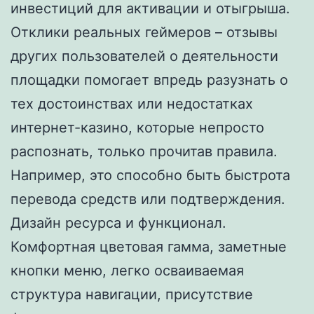
инвестиций для активации и отыгрыша.
Отклики реальных геймеров – отзывы
других пользователей о деятельности
площадки помогает впредь разузнать о
тех достоинствах или недостатках
интернет-казино, которые непросто
распознать, только прочитав правила.
Например, это способно быть быстрота
перевода средств или подтверждения.
Дизайн ресурса и функционал.
Комфортная цветовая гамма, заметные
кнопки меню, легко осваиваемая
структура навигации, присутствие