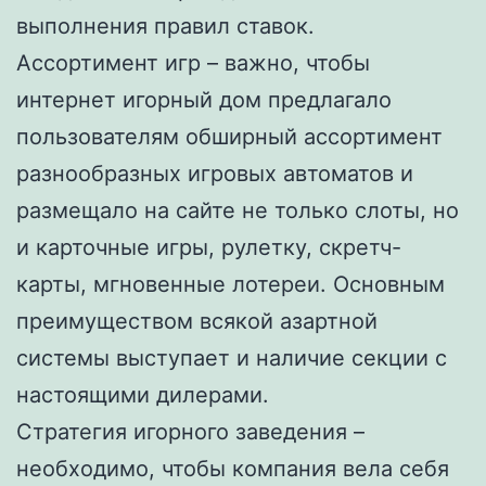
выполнения правил ставок.
Ассортимент игр – важно, чтобы
интернет игорный дом предлагало
пользователям обширный ассортимент
разнообразных игровых автоматов и
размещало на сайте не только слоты, но
и карточные игры, рулетку, скретч-
карты, мгновенные лотереи. Основным
преимуществом всякой азартной
системы выступает и наличие секции с
настоящими дилерами.
Стратегия игорного заведения –
необходимо, чтобы компания вела себя