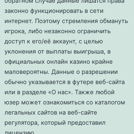
обратном случае данные лишатся права
законно функционировать в сети
интернет. Поэтому стремления обмануть
игрока, либо незаконно ограничить
доступ к его/её аккаунт, с целью
уклонения от выплаты выигрыша, в
официальных онлайн казино крайне
маловероятны. Данные о разрешении
обычно указывается в футере веб-сайта
или в разделе «О нас». Также любой
юзер может ознакомиться со каталогом
легальных сайтов на веб-сайте
регулятора, который предоставил
лицензию.