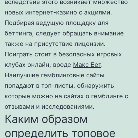
вследствие этого возникает множество
новых интернет-казино с акциями.
Подбирая ведущую площадку для
беттинга, следует обращать внимание
также на присутствие лицензии.
Поиграть стоит в безопасных игровых
клубах онлайн, вроде
Макс Бет
.
Наилучшие гемблинговые сайты
попадают в топ-листы, обнаружить
которые можно на сайтах о гемблинге с
отзывами и исследованиями.
Каким образом
определить топовое