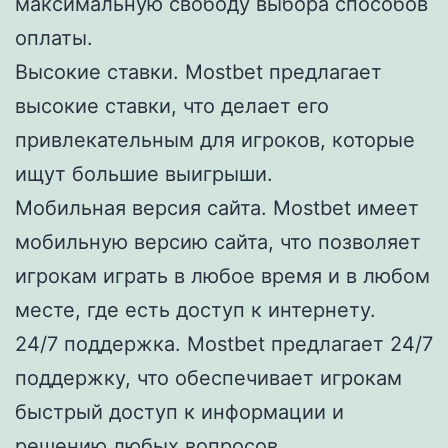
максимальную свободу выбора способов
оплаты.
Высокие ставки. Mostbet предлагает
высокие ставки, что делает его
привлекательным для игроков, которые
ищут большие выигрыши.
Мобильная версия сайта. Mostbet имеет
мобильную версию сайта, что позволяет
игрокам играть в любое время и в любом
месте, где есть доступ к интернету.
24/7 поддержка. Mostbet предлагает 24/7
поддержку, что обеспечивает игрокам
быстрый доступ к информации и
решению любых вопросов.