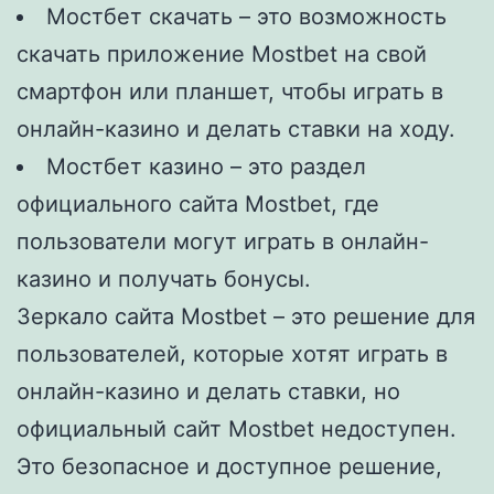
Мостбет скачать – это возможность
скачать приложение Mostbet на свой
смартфон или планшет, чтобы играть в
онлайн-казино и делать ставки на ходу.
Мостбет казино – это раздел
официального сайта Mostbet, где
пользователи могут играть в онлайн-
казино и получать бонусы.
Зеркало сайта Mostbet – это решение для
пользователей, которые хотят играть в
онлайн-казино и делать ставки, но
официальный сайт Mostbet недоступен.
Это безопасное и доступное решение,