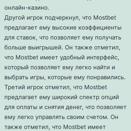
онлайн-казино.
Другой игрок подчеркнул, что Mostbet
предлагает ему высокие коэффициенты
для ставок, что позволяет ему получать
больше выигрышей. Он также отметил,
что Mostbet имеет удобный интерфейс,
который позволяет ему легко найти и
выбрать игры, которые ему понравились.
Третий игрок отметил, что Mostbet
предлагает ему широкий спектр опций
для оплаты и снятия денег, что позволяет
ему легко управлять своим счетом. Он
также отметил, что Mostbet имеет