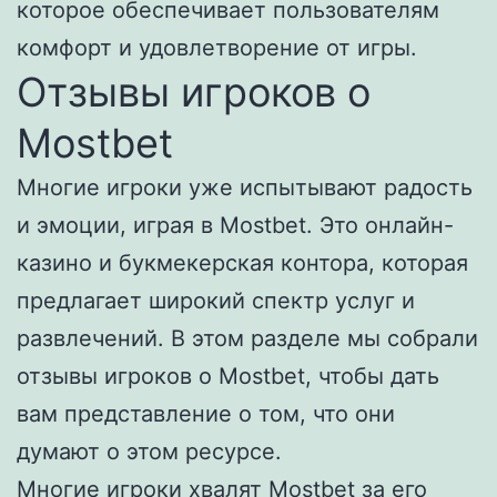
которое обеспечивает пользователям
комфорт и удовлетворение от игры.
Отзывы игроков о
Mostbet
Многие игроки уже испытывают радость
и эмоции, играя в Mostbet. Это онлайн-
казино и букмекерская контора, которая
предлагает широкий спектр услуг и
развлечений. В этом разделе мы собрали
отзывы игроков о Mostbet, чтобы дать
вам представление о том, что они
думают о этом ресурсе.
Многие игроки хвалят Mostbet за его