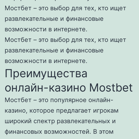
Мостбет – это выбор для тех, кто ищет
развлекательные и финансовые
возможности в интернете.
Мостбет – это выбор для тех, кто ищет
развлекательные и финансовые
возможности в интернете.
Преимущества
онлайн-казино Mostbet
Мостбет – это популярное онлайн-
казино, которое предлагает игрокам
широкий спектр развлекательных и
финансовых возможностей. В этом