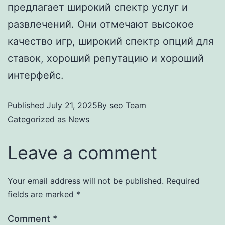
предлагает широкий спектр услуг и
развлечений. Они отмечают высокое
качество игр, широкий спектр опций для
ставок, хороший репутацию и хороший
интерфейс.
Published
July 21, 2025
By
seo Team
Categorized as
News
Leave a comment
Your email address will not be published.
Required
fields are marked
*
Comment
*