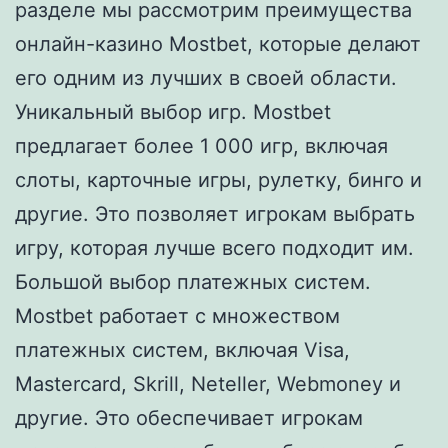
разделе мы рассмотрим преимущества
онлайн-казино Mostbet, которые делают
его одним из лучших в своей области.
Уникальный выбор игр. Mostbet
предлагает более 1 000 игр, включая
слоты, карточные игры, рулетку, бинго и
другие. Это позволяет игрокам выбрать
игру, которая лучше всего подходит им.
Большой выбор платежных систем.
Mostbet работает с множеством
платежных систем, включая Visa,
Mastercard, Skrill, Neteller, Webmoney и
другие. Это обеспечивает игрокам