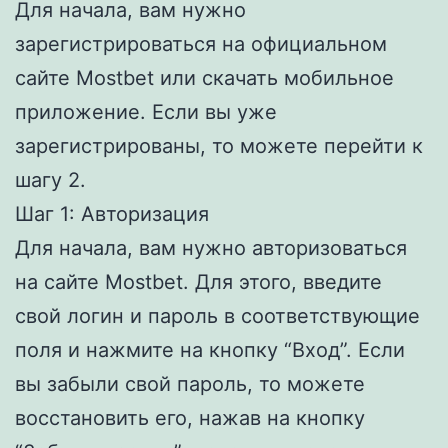
Для начала, вам нужно
зарегистрироваться на официальном
сайте Mostbet или скачать мобильное
приложение. Если вы уже
зарегистрированы, то можете перейти к
шагу 2.
Шаг 1: Авторизация
Для начала, вам нужно авторизоваться
на сайте Mostbet. Для этого, введите
свой логин и пароль в соответствующие
поля и нажмите на кнопку “Вход”. Если
вы забыли свой пароль, то можете
восстановить его, нажав на кнопку