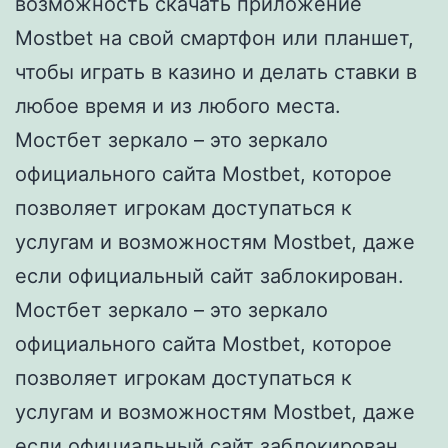
возможность скачать приложение
Mostbet на свой смартфон или планшет,
чтобы играть в казино и делать ставки в
любое время и из любого места.
Мостбет зеркало – это зеркало
официального сайта Mostbet, которое
позволяет игрокам доступаться к
услугам и возможностям Mostbet, даже
если официальный сайт заблокирован.
Мостбет зеркало – это зеркало
официального сайта Mostbet, которое
позволяет игрокам доступаться к
услугам и возможностям Mostbet, даже
если официальный сайт заблокирован.