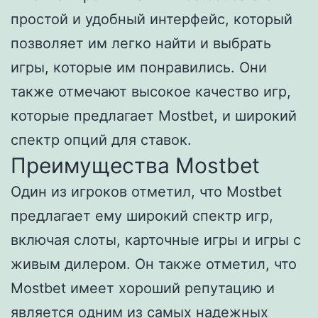
простой и удобный интерфейс, который
позволяет им легко найти и выбрать
игры, которые им понравились. Они
также отмечают высокое качество игр,
которые предлагает Mostbet, и широкий
спектр опций для ставок.
Преимущества Mostbet
Один из игроков отметил, что Mostbet
предлагает ему широкий спектр игр,
включая слоты, карточные игры и игры с
живым дилером. Он также отметил, что
Mostbet имеет хороший репутацию и
является одним из самых надежных