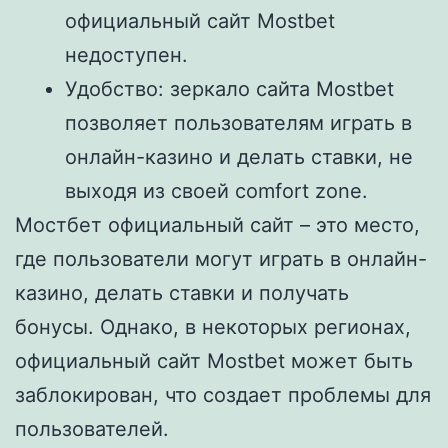
официальный сайт Mostbet
недоступен.
Удобство: зеркало сайта Mostbet
позволяет пользователям играть в
онлайн-казино и делать ставки, не
выходя из своей comfort zone.
Мостбет официальный сайт – это место,
где пользователи могут играть в онлайн-
казино, делать ставки и получать
бонусы. Однако, в некоторых регионах,
официальный сайт Mostbet может быть
заблокирован, что создает проблемы для
пользователей.