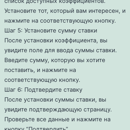
список доступных коэффициентов.
Установите тот, который вам интересен, и
нажмите на соответствующую кнопку.
Шаг 5: Установите сумму ставки
После установки коэффициента, вы
увидите поле для ввода суммы ставки.
Введите сумму, которую вы хотите
поставить, и нажмите на
соответствующую кнопку.
Шаг 6: Подтвердите ставку
После установки суммы ставки, вы
увидите подтверждающую страницу.
Проверьте все данные и нажмите на
кнопку “Подтвердить”.