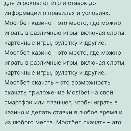
для игроков: от игр и ставок до
информации о правилах и условиях.
Мостбет казино – это место, где можно
играть в различные игры, включая слоты,
карточные игры, рулетку и другие.
Мостбет казино – это место, где можно
играть в различные игры, включая слоты,
карточные игры, рулетку и другие.
Мостбет скачать – это возможность
скачать приложение Mostbet на свой
смартфон или планшет, чтобы играть в
казино и делать ставки в любое время и
из любого места. Мостбет скачать – это