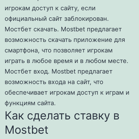
игрокам доступ к сайту, если
официальный сайт заблокирован.
Мостбет скачать. Mostbet предлагает
возможность скачать приложение для
смартфона, что позволяет игрокам
играть в любое время и в любом месте.
Мостбет вход. Mostbet предлагает
возможность входа на сайт, что
обеспечивает игрокам доступ к играм и
функциям сайта.
Как сделать ставку в
Mostbet