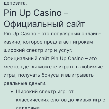
депозита.
Pin Up Casino –
Официальный сайт
Pin Up Casino – это популярный онлайн-
казино, которое предлагает игрокам
широкий спектр игр и услуг.
Официальный сайт Pin Up Casino – это
место, где вы можете играть в любимые
игры, получать бонусы и выигрывать
реальные деньги.
Широкий спектр игр: от
классических слотов до живых игр с
дилерами