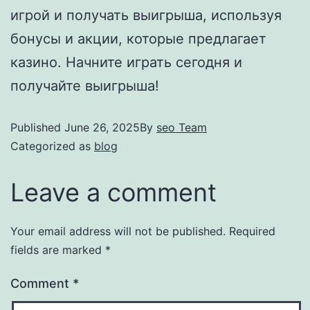
игрой и получать выигрыша, используя
бонусы и акции, которые предлагает
казино. Начните играть сегодня и
получайте выигрыша!
Published
June 26, 2025
By
seo Team
Categorized as
blog
Leave a comment
Your email address will not be published.
Required
fields are marked
*
Comment
*