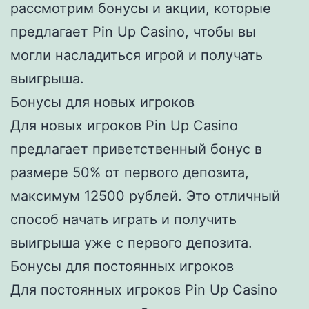
рассмотрим бонусы и акции, которые
предлагает Pin Up Casino, чтобы вы
могли насладиться игрой и получать
выигрыша.
Бонусы для новых игроков
Для новых игроков Pin Up Casino
предлагает приветственный бонус в
размере 50% от первого депозита,
максимум 12500 рублей. Это отличный
способ начать играть и получить
выигрыша уже с первого депозита.
Бонусы для постоянных игроков
Для постоянных игроков Pin Up Casino