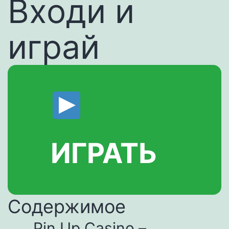
Входи и
играй
ИГРАТЬ
Содержимое
Pin Up Casino –