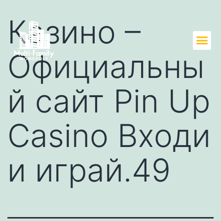
Казино –
Официальны
й сайт Pin Up
Casino Входи
и играй.49