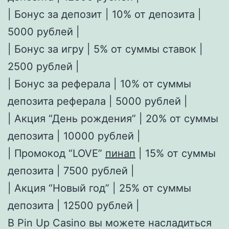
| Бонус за депозит | 10% от депозита |
5000 рублей |
| Бонус за игру | 5% от суммы ставок |
2500 рублей |
| Бонус за реферала | 10% от суммы
депозита реферала | 5000 рублей |
| Акция “День рождения” | 20% от суммы
депозита | 10000 рублей |
| Промокод “LOVE”
пинап
| 15% от суммы
депозита | 7500 рублей |
| Акция “Новый год” | 25% от суммы
депозита | 12500 рублей |
В Pin Up Casino вы можете насладиться