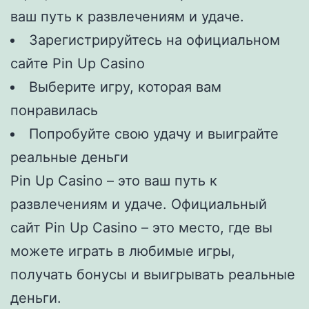
ваш путь к развлечениям и удаче.
Зарегистрируйтесь на официальном
сайте Pin Up Casino
Выберите игру, которая вам
понравилась
Попробуйте свою удачу и выиграйте
реальные деньги
Pin Up Casino – это ваш путь к
развлечениям и удаче. Официальный
сайт Pin Up Casino – это место, где вы
можете играть в любимые игры,
получать бонусы и выигрывать реальные
деньги.