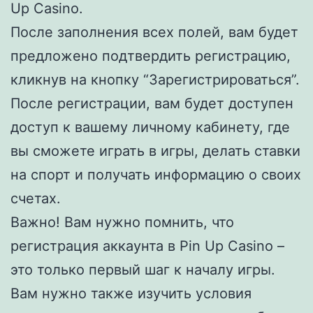
Up Casino.
После заполнения всех полей, вам будет
предложено подтвердить регистрацию,
кликнув на кнопку “Зарегистрироваться”.
После регистрации, вам будет доступен
доступ к вашему личному кабинету, где
вы сможете играть в игры, делать ставки
на спорт и получать информацию о своих
счетах.
Важно! Вам нужно помнить, что
регистрация аккаунта в Pin Up Casino –
это только первый шаг к началу игры.
Вам нужно также изучить условия