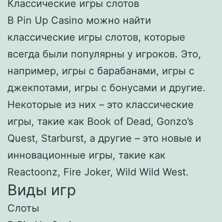
Классические игры слотов
В Pin Up Casino можно найти
классические игры слотов, которые
всегда были популярны у игроков. Это,
например, игры с барабанами, игры с
джекпотами, игры с бонусами и другие.
Некоторые из них – это классические
игры, такие как Book of Dead, Gonzo’s
Quest, Starburst, а другие – это новые и
инновационные игры, такие как
Reactoonz, Fire Joker, Wild Wild West.
Виды игр
Слоты