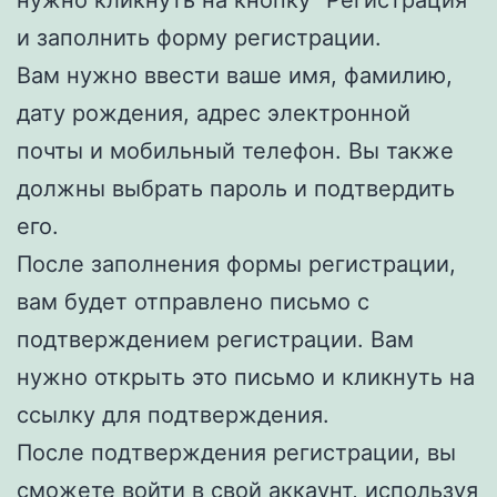
нужно кликнуть на кнопку “Регистрация”
и заполнить форму регистрации.
Вам нужно ввести ваше имя, фамилию,
дату рождения, адрес электронной
почты и мобильный телефон. Вы также
должны выбрать пароль и подтвердить
его.
После заполнения формы регистрации,
вам будет отправлено письмо с
подтверждением регистрации. Вам
нужно открыть это письмо и кликнуть на
ссылку для подтверждения.
После подтверждения регистрации, вы
сможете войти в свой аккаунт, используя