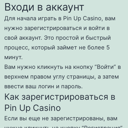
Входи в аккаунт
Для начала играть в Pin Up Casino, вам
нужно зарегистрироваться и войти в
свой аккаунт. Это простой и быстрый
процесс, который займет не более 5
минут.
Вам нужно кликнуть на кнопку “Войти” в
верхнем правом углу страницы, а затем
ввести ваш логин и пароль.
Как зарегистрироваться в
Pin Up Casino
Если вы еще не зарегистрированы, вам