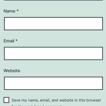
Name
*
Email
*
Website
Save my name, email, and website in this browser