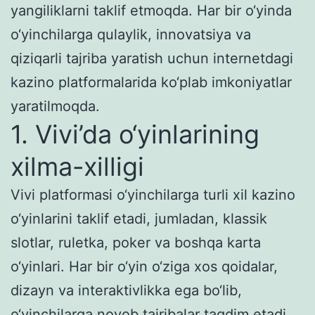
yangiliklarni taklif etmoqda. Har bir o‘yinda
o‘yinchilarga qulaylik, innovatsiya va
qiziqarli tajriba yaratish uchun internetdagi
kazino platformalarida ko‘plab imkoniyatlar
yaratilmoqda.
1. Vivi’da o‘yinlarining
xilma-xilligi
Vivi platformasi o‘yinchilarga turli xil kazino
o‘yinlarini taklif etadi, jumladan, klassik
slotlar, ruletka, poker va boshqa karta
o‘yinlari. Har bir o‘yin o‘ziga xos qoidalar,
dizayn va interaktivlikka ega bo‘lib,
o‘yinchilarga noyob tajribalar taqdim etadi.