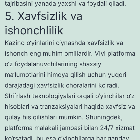
tajribasini yanada yaxshi va foydali qiladi.
5. Xavfsizlik va
ishonchlilik
Kazino o‘yinlarini o‘ynashda xavfsizlik va
ishonch eng muhim omillardir. Vivi platforma
o‘z foydalanuvchilarining shaxsiy
ma’lumotlarini himoya qilish uchun yuqori
darajadagi xavfsizlik choralarini ko‘radi.
Shifrlash texnologiyalari orqali o‘yinchilar o‘z
hisoblari va tranzaksiyalari haqida xavfsiz va
qulay his qilishlari mumkin. Shuningdek,
platforma malakali jamoasi bilan 24/7 xizmat
ko‘rsatadi, bu esa o‘yinchilarga har qanday