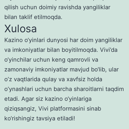
qilish uchun doimiy ravishda yangiliklar
bilan taklif etilmoqda.
Xulosa
Kazino o‘yinlari dunyosi har doim yangiliklar
va imkoniyatlar bilan boyitilmoqda. Vivi’da
o‘yinchilar uchun keng qamrovli va
zamonaviy imkoniyatlar mavjud bo‘lib, ular
o’z vaqtlarida qulay va xavfsiz holda
o’ynashlari uchun barcha sharoitlarni taqdim
etadi. Agar siz kazino o‘yinlariga
qiziqsangiz, Vivi platformasini sinab
ko‘rishingiz tavsiya etiladi!