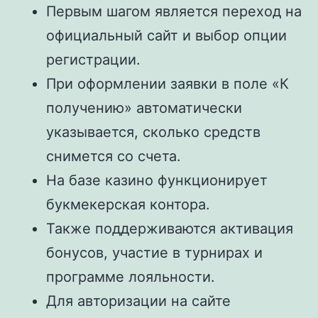
Первым шагом является переход на
официальный сайт и выбор опции
регистрации.
При оформлении заявки в поле «К
получению» автоматически
указывается, сколько средств
снимется со счета.
На базе казино функционирует
букмекерская контора.
Также поддерживаются активация
бонусов, участие в турнирах и
программе лояльности.
Для авторизации на сайте