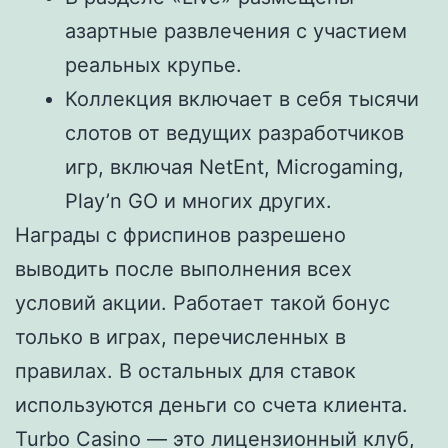
азартные развлечения с участием
реальных крупье.
Коллекция включает в себя тысячи
слотов от ведущих разработчиков
игр, включая NetEnt, Microgaming,
Play’n GO и многих других.
Награды с фриспинов разрешено
выводить после выполнения всех
условий акции. Работает такой бонус
только в играх, перечисленных в
правилах. В остальных для ставок
используются деньги со счета клиента.
Turbo Casino — это лицензионный клуб,