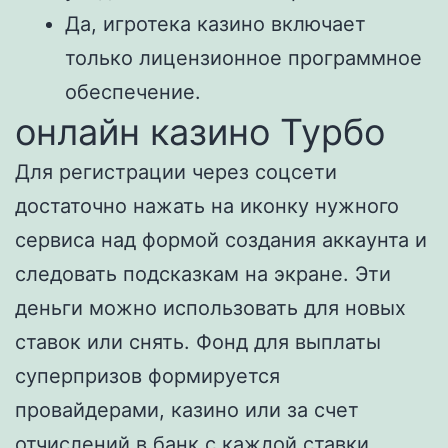
Да, игротека казино включает
только лицензионное программное
обеспечение.
онлайн казино Турбо
Для регистрации через соцсети
достаточно нажать на иконку нужного
сервиса над формой создания аккаунта и
следовать подсказкам на экране. Эти
деньги можно использовать для новых
ставок или снять. Фонд для выплаты
суперпризов формируется
провайдерами, казино или за счет
отчислений в банк с каждой ставки