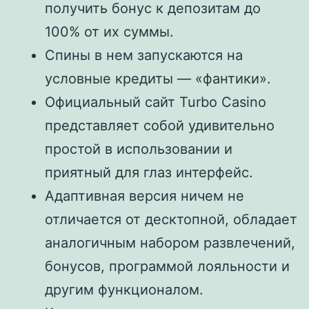
получить бонус к депозитам до
100% от их суммы.
Спины в нем запускаются на
условные кредиты — «фантики».
Официальный сайт Turbo Casino
представляет собой удивительно
простой в использовании и
приятный для глаз интерфейс.
Адаптивная версия ничем не
отличается от десктопной, обладает
аналогичным набором развлечений,
бонусов, программой лояльности и
другим функционалом.