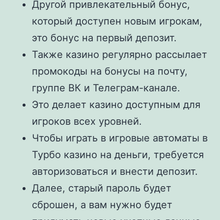
Другой привлекательный бонус,
который доступен новым игрокам,
это бонус на первый депозит.
Также казино регулярно рассылает
промокоды на бонусы на почту,
группе ВК и Телеграм-канале.
Это делает казино доступным для
игроков всех уровней.
Чтобы играть в игровые автоматы в
Турбо казино на деньги, требуется
авторизоваться и внести депозит.
Далее, старый пароль будет
сброшен, а вам нужно будет