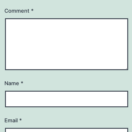
Comment
*
Name
*
Email
*