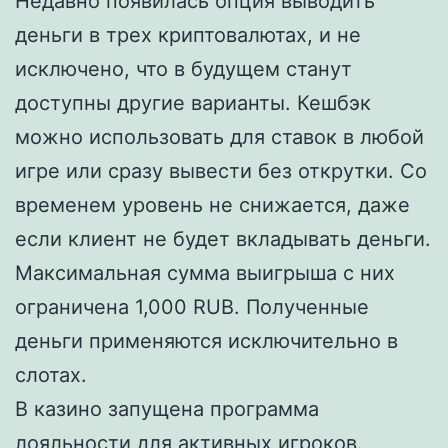
Недавно появилась опция выводить
деньги в трех криптовалютах, и не
исключено, что в будущем станут
доступны другие варианты. Кешбэк
можно использовать для ставок в любой
игре или сразу вывести без открутки. Со
временем уровень не снижается, даже
если клиент не будет вкладывать деньги.
Максимальная сумма выигрыша с них
ограничена 1,000 RUB. Полученные
деньги применяются исключительно в
слотах.
В казино запущена программа
лояльности для активных игроков.