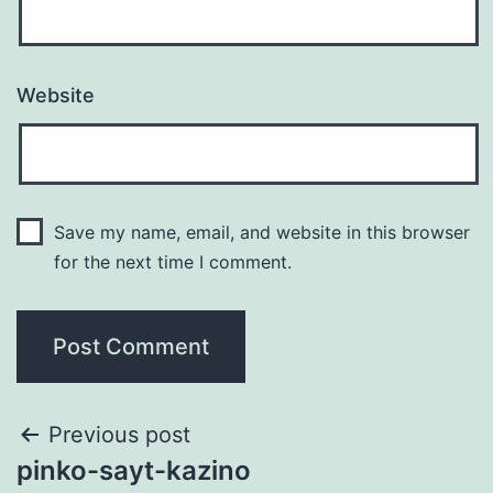
Website
Save my name, email, and website in this browser
for the next time I comment.
Previous post
pinko-sayt-kazino