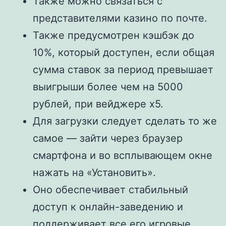
Также можно связаться с
представителями казино по почте.
Также предусмотрен кэшбэк до
10%, который доступен, если общая
сумма ставок за период превышает
выигрыши более чем на 5000
рублей, при вейджере x5.
Для загрузки следует сделать то же
самое — зайти через браузер
смартфона и во всплывающем окне
нажать на «Установить».
Оно обеспечивает стабильный
доступ к онлайн-заведению и
поддерживает все его игровые