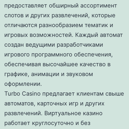
предоставляет обширный ассортимент
слотов и других развлечений, которые
отличаются разнообразием тематик и
игровых возможностей. Каждый автомат
создан ведущими разработчиками
игрового программного обеспечения,
обеспечивая высочайшее качество в
графике, анимации и звуковом
оформлении.
Turbo Casino предлагает клиентам свыше
автоматов, карточных игр и других
развлечений. Виртуальное казино
работает круглосуточно и без