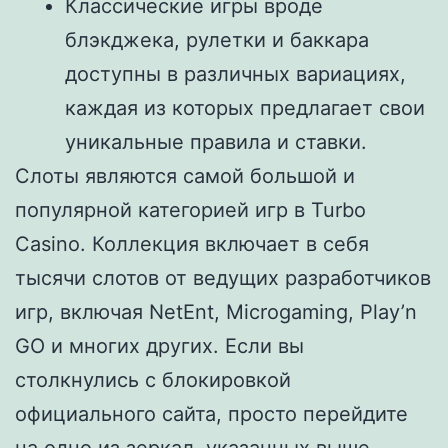
Классические игры вроде
блэкджека, рулетки и баккара
доступны в различных вариациях,
каждая из которых предлагает свои
уникальные правила и ставки.
Слоты являются самой большой и
популярной категорией игр в Turbo
Casino. Коллекция включает в себя
тысячи слотов от ведущих разработчиков
игр, включая NetEnt, Microgaming, Play’n
GO и многих других. Если вы
столкнулись с блокировкой
официального сайта, просто перейдите