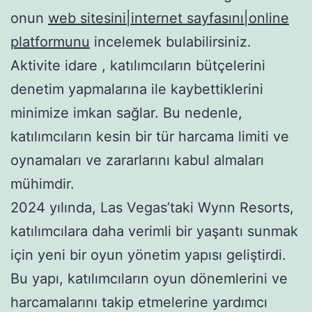
onun
web sitesini|internet sayfasını|online
platformunu
incelemek bulabilirsiniz.
Aktivite idare , katılımcıların bütçelerini
denetim yapmalarına ile kaybettiklerini
minimize imkan sağlar. Bu nedenle,
katılımcıların kesin bir tür harcama limiti ve
oynamaları ve zararlarını kabul almaları
mühimdir.
2024 yılında, Las Vegas’taki Wynn Resorts,
katılımcılara daha verimli bir yaşantı sunmak
için yeni bir oyun yönetim yapısı geliştirdi.
Bu yapı, katılımcıların oyun dönemlerini ve
harcamalarını takip etmelerine yardımcı