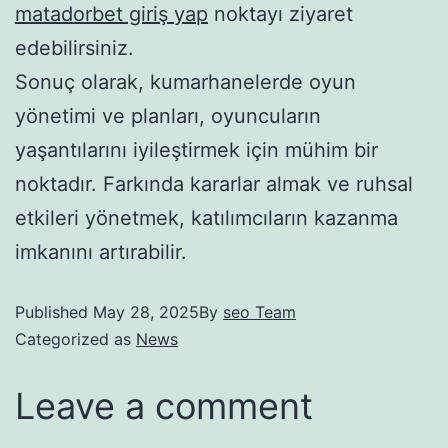
matadorbet giriş yap
noktayı ziyaret
edebilirsiniz.
Sonuç olarak, kumarhanelerde oyun
yönetimi ve planları, oyuncuların
yaşantılarını iyileştirmek için mühim bir
noktadır. Farkında kararlar almak ve ruhsal
etkileri yönetmek, katılımcıların kazanma
imkanını artırabilir.
Published
May 28, 2025
By
seo Team
Categorized as
News
Leave a comment