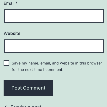
Email
*
Website
Save my name, email, and website in this browser
for the next time I comment.