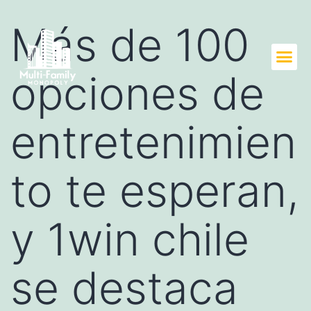
Más de 100
opciones de
entretenimien
to te esperan,
y 1win chile
se destaca