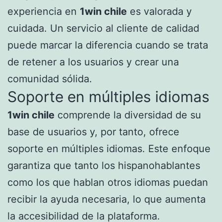
experiencia en
1win chile
es valorada y
cuidada. Un servicio al cliente de calidad
puede marcar la diferencia cuando se trata
de retener a los usuarios y crear una
comunidad sólida.
Soporte en múltiples idiomas
1win chile
comprende la diversidad de su
base de usuarios y, por tanto, ofrece
soporte en múltiples idiomas. Este enfoque
garantiza que tanto los hispanohablantes
como los que hablan otros idiomas puedan
recibir la ayuda necesaria, lo que aumenta
la accesibilidad de la plataforma.