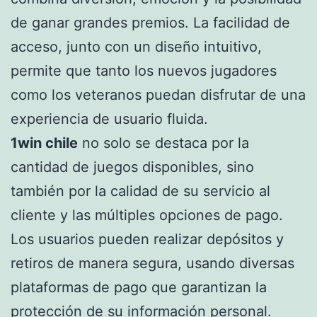
de ganar grandes premios. La facilidad de
acceso, junto con un diseño intuitivo,
permite que tanto los nuevos jugadores
como los veteranos puedan disfrutar de una
experiencia de usuario fluida.
1win chile
no solo se destaca por la
cantidad de juegos disponibles, sino
también por la calidad de su servicio al
cliente y las múltiples opciones de pago.
Los usuarios pueden realizar depósitos y
retiros de manera segura, usando diversas
plataformas de pago que garantizan la
protección de su información personal.