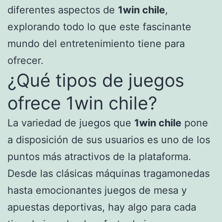
diferentes aspectos de
1win chile
,
explorando todo lo que este fascinante
mundo del entretenimiento tiene para
ofrecer.
¿Qué tipos de juegos
ofrece 1win chile?
La variedad de juegos que
1win chile
pone
a disposición de sus usuarios es uno de los
puntos más atractivos de la plataforma.
Desde las clásicas máquinas tragamonedas
hasta emocionantes juegos de mesa y
apuestas deportivas, hay algo para cada