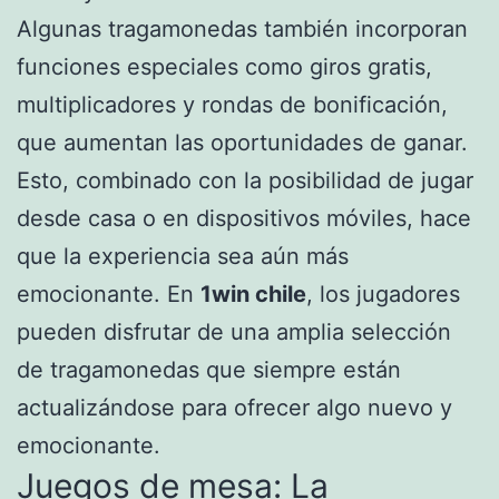
Algunas tragamonedas también incorporan
funciones especiales como giros gratis,
multiplicadores y rondas de bonificación,
que aumentan las oportunidades de ganar.
Esto, combinado con la posibilidad de jugar
desde casa o en dispositivos móviles, hace
que la experiencia sea aún más
emocionante. En
1win chile
, los jugadores
pueden disfrutar de una amplia selección
de tragamonedas que siempre están
actualizándose para ofrecer algo nuevo y
emocionante.
Juegos de mesa: La