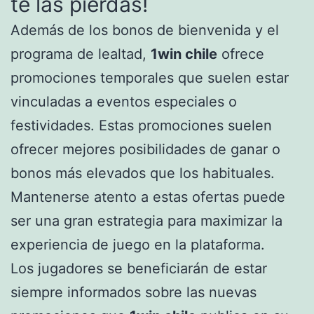
te las pierdas!
Además de los bonos de bienvenida y el
programa de lealtad,
1win chile
ofrece
promociones temporales que suelen estar
vinculadas a eventos especiales o
festividades. Estas promociones suelen
ofrecer mejores posibilidades de ganar o
bonos más elevados que los habituales.
Mantenerse atento a estas ofertas puede
ser una gran estrategia para maximizar la
experiencia de juego en la plataforma.
Los jugadores se beneficiarán de estar
siempre informados sobre las nuevas