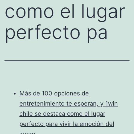
como el lugar
perfecto pa
Más de 100 opciones de
entretenimiento te esperan, y 1win
chile se destaca como el lugar
perfecto para vivir la emoción del