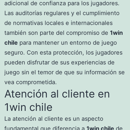
adicional de confianza para los jugadores.
Las auditorías regulares y el cumplimiento
de normativas locales e internacionales
también son parte del compromiso de
1win
chile
para mantener un entorno de juego
seguro. Con esta protección, los jugadores
pueden disfrutar de sus experiencias de
juego sin el temor de que su información se
vea comprometida.
Atención al cliente en
1win chile
La atención al cliente es un aspecto
fundamental que diferencia a
1win chile
de