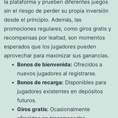
la plataforma y prueben diferentes juegos
sin el riesgo de perder su propia inversión
desde el principio. Además, las
promociones regulares, como giros gratis y
recompensas por lealtad, son momentos
esperados que los jugadores pueden
aprovechar para maximizar sus ganancias.
Bonos de bienvenida:
Ofrecidos a
nuevos jugadores al registrarse.
Bonos de recarga:
Disponibles para
jugadores existentes en depósitos
futuros.
Giros gratis:
Ocasionalmente