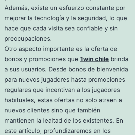
Además, existe un esfuerzo constante por
mejorar la tecnología y la seguridad, lo que
hace que cada visita sea confiable y sin
preocupaciones.
Otro aspecto importante es la oferta de
bonos y promociones que
1win chile
brinda
a sus usuarios. Desde bonos de bienvenida
para nuevos jugadores hasta promociones
regulares que incentivan a los jugadores
habituales, estas ofertas no solo atraen a
nuevos clientes sino que también
mantienen la lealtad de los existentes. En
este artículo, profundizaremos en los